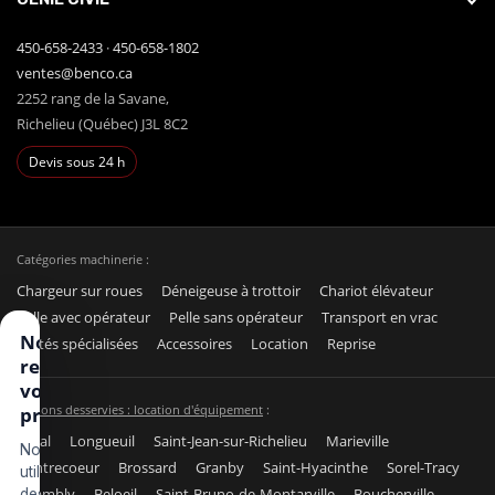
450-658-2433
·
450-658-1802
ventes@benco.ca
2252 rang de la Savane,
Richelieu (Québec) J3L 8C2
Devis sous 24 h
Catégories machinerie :
Chargeur sur roues
Déneigeuse à trottoir
Chariot élévateur
Pelle avec opérateur
Pelle sans opérateur
Transport en vrac
Nous
Unités spécialisées
Accessoires
Location
Reprise
respectons
votre vie
Régions desservies : location d'équipement
:
privée
Laval
Longueuil
Saint-Jean-sur-Richelieu
Marieville
Nous
Contrecoeur
Brossard
Granby
Saint-Hyacinthe
Sorel-Tracy
utilisons
Chambly
Beloeil
Saint-Bruno-de-Montarville
Boucherville
des