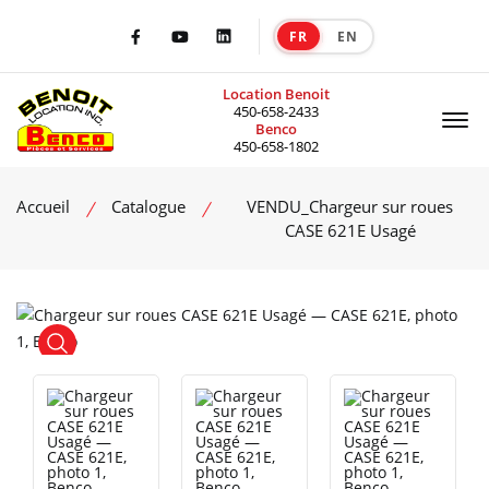
FR
EN
|
Facebook
Youtube
LinkedIn
Location Benoit
Of
450-658-2433
Benco
450-658-1802
Accueil
Catalogue
VENDU_Chargeur sur roues
CASE 621E Usagé
product view