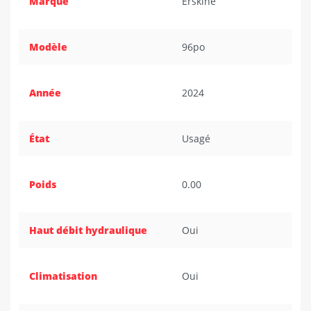
Marque
Erskine
Modèle
96po
Année
2024
État
Usagé
Poids
0.00
Haut débit hydraulique
Oui
Climatisation
Oui