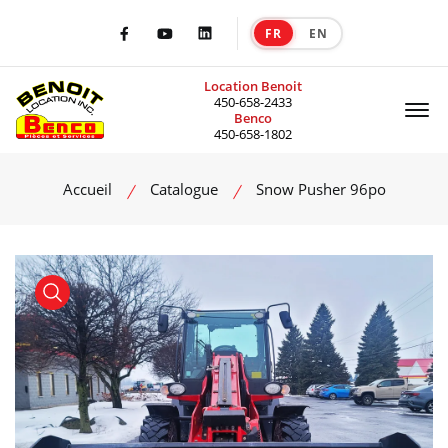
FR
EN
|
Facebook
Youtube
LinkedIn
Location Benoit
Of
450-658-2433
Benco
450-658-1802
Accueil
Catalogue
Snow Pusher 96po
product view