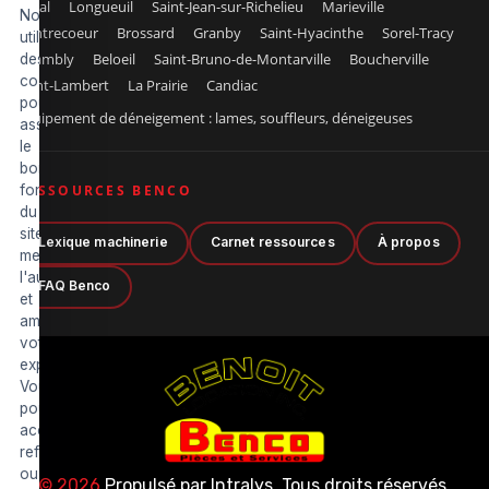
Laval
Longueuil
Saint-Jean-sur-Richelieu
Marieville
Nous
Contrecoeur
Brossard
Granby
Saint-Hyacinthe
Sorel-Tracy
utilisons
Chambly
Beloeil
Saint-Bruno-de-Montarville
Boucherville
des
cookies
Saint-Lambert
La Prairie
Candiac
pour
Équipement de déneigement : lames, souffleurs, déneigeuses
assurer
le
bon
fonctionnement
RESSOURCES BENCO
du
site,
Lexique machinerie
Carnet ressources
À propos
mesurer
l'audience
FAQ Benco
et
améliorer
votre
expérience.
Vous
pouvez
accepter,
refuser
ou
© 2026
Propulsé par
Intralys
. Tous droits réservés.