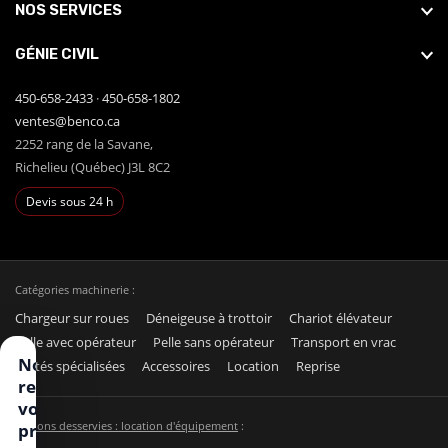
NOS SERVICES
GÉNIE CIVIL
450-658-2433
·
450-658-1802
ventes@benco.ca
2252 rang de la Savane,
Richelieu (Québec) J3L 8C2
Devis sous 24 h
Catégories machinerie :
Chargeur sur roues
Déneigeuse à trottoir
Chariot élévateur
Pelle avec opérateur
Pelle sans opérateur
Transport en vrac
Nous
Unités spécialisées
Accessoires
Location
Reprise
respectons
votre vie
Régions desservies : location d'équipement
:
privée