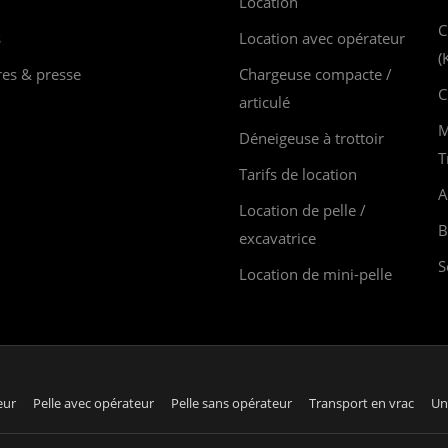
Location
C
s
Location avec opérateur
(
res & presse
Chargeuse compacte /
C
articulé
M
Déneigeuse à trottoir
T
Tarifs de location
A
Location de pelle /
B
excavatrice
S
Location de mini-pelle
eur
Pelle avec opérateur
Pelle sans opérateur
Transport en vrac
Un