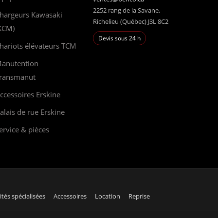
2252 rang de la Savane,
hargeurs Kawasaki
Richelieu (Québec) J3L 8C2
KCM)
Devis sous 24 h
hariots élévateurs TCM
anutention
ransmanut
ccessoires Erskine
alais de rue Erskine
ervice & pièces
ités spécialisées
Accessoires
Location
Reprise