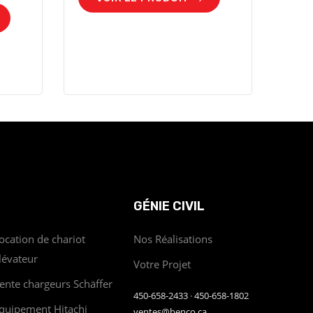
GÉNIE CIVIL
ocation de chariot
Nos Réalisations
lévateur
Votre Projet
ente chargeurs Schäffer
450-658-2433
·
450-658-1802
quipement Hitachi
ventes@benco.ca