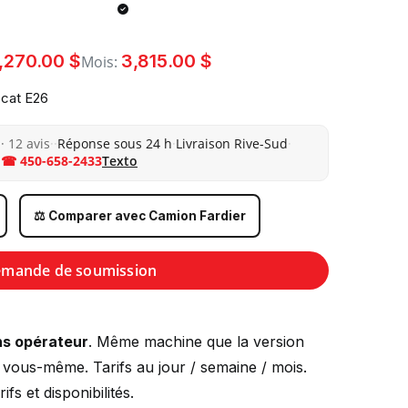
,270.00 $
3,815.00 $
Mois:
bcat E26
· 12 avis
·
·
Réponse sous 24 h
·
Livraison Rive-Sud
·
☎ 450-658-2433
Texto
⚖️ Comparer avec Camion Fardier
mande de soumission
ns opérateur
. Même machine que la version
 vous-même. Tarifs au jour / semaine / mois.
fs et disponibilités.