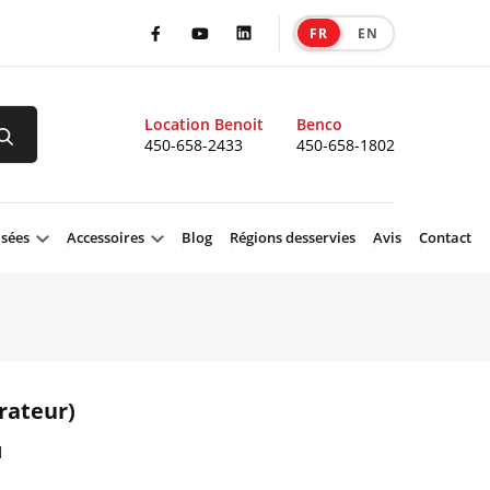
FR
EN
|
Facebook
Youtube
LinkedIn
Location Benoit
Benco
450-658-2433
450-658-1802
isées
Accessoires
Blog
Régions desservies
Avis
Contact
rateur)
1
product 