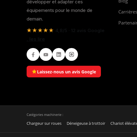
Blog
développer et adapter ces
équipements pour le monde de
Carrière
demain.
Partenai
★★★★★
4,8/5 · 12 avis Google
, les lire
Facebook
Youtube
LinkedIn
Instagram
Laissez-nous un avis Google
Catégories machinerie :
Chargeur sur roues
Déneigeuse à trottoir
Chariot élévat