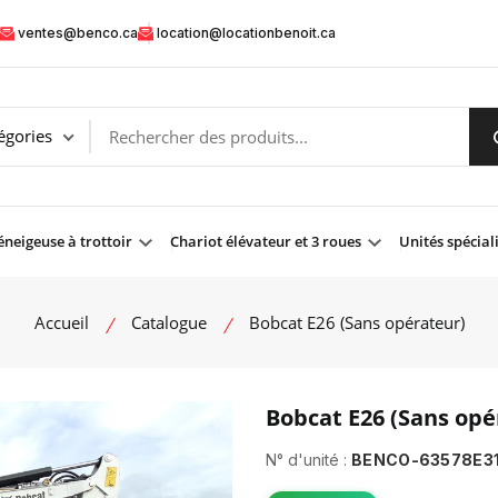
ventes@benco.ca
location@locationbenoit.ca
neigeuse à trottoir
Chariot élévateur et 3 roues
Unités spécial
Accueil
Catalogue
Bobcat E26 (Sans opérateur)
Bobcat E26 (Sans opé
N° d'unité :
BENCO-63578E3
product view