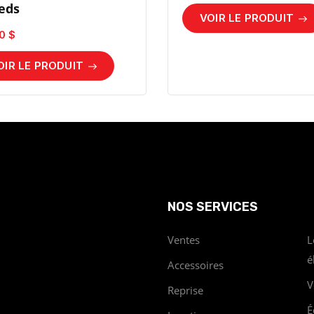
eds
VOIR LE PRODUIT
0 $
OIR LE PRODUIT
NOS SERVICES
Ventes
L
é
Accessoires
V
Reprise
É