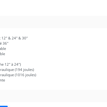
 12'' & 24'' & 30''
é 36''
able
able
e 12'' à 24'')
raulique (194 joules)
raulique (1016 joules)
ante