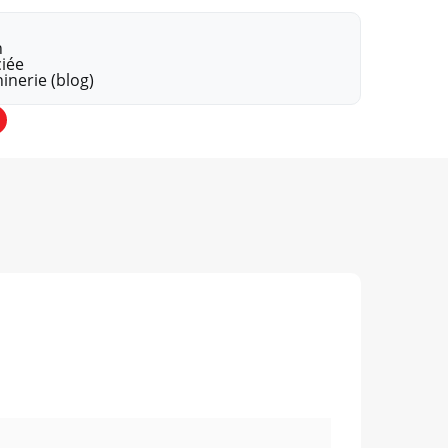
n
iée
inerie (blog)
gram
outube