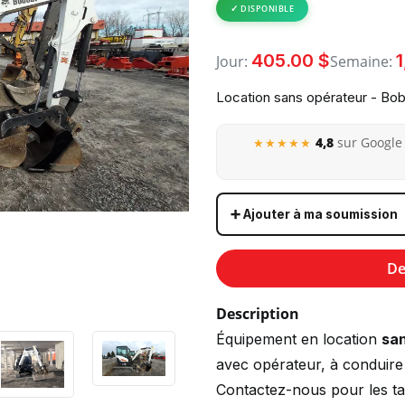
DISPONIBLE
405.00 $
1
Jour:
Semaine:
Location sans opérateur - Bo
4,8
sur Google 
★★★★★
➕ Ajouter à ma soumission
De
Description
Équipement en location
sa
avec opérateur, à conduire
Contactez-nous pour les tari