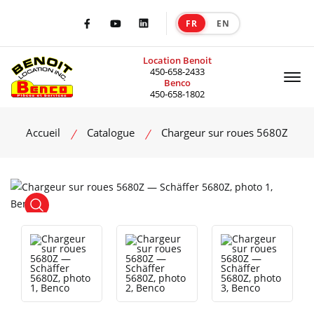
FR
EN
|
Facebook
Youtube
LinkedIn
Location Benoit
Of
450-658-2433
Benco
450-658-1802
Accueil
Catalogue
Chargeur sur roues 5680Z
product view