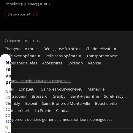
Richelieu (Québec) J3L 8C2
Devis sous 24 h
Catégories machinerie :
Chargeur sur roues
Déneigeuse à trottoir
Chariot élévateur
Pelle avec opérateur
Pelle sans opérateur
Transport en vrac
Nous
Unités spécialisées
Accessoires
Location
Reprise
respectons
votre vie
Régions desservies : location d'équipement
:
privée
Laval
Longueuil
Saint-Jean-sur-Richelieu
Marieville
Nous
Contrecoeur
Brossard
Granby
Saint-Hyacinthe
Sorel-Tracy
utilisons
Chambly
Beloeil
Saint-Bruno-de-Montarville
Boucherville
des
cookies
Saint-Lambert
La Prairie
Candiac
pour
Équipement de déneigement : lames, souffleurs, déneigeuses
assurer
le