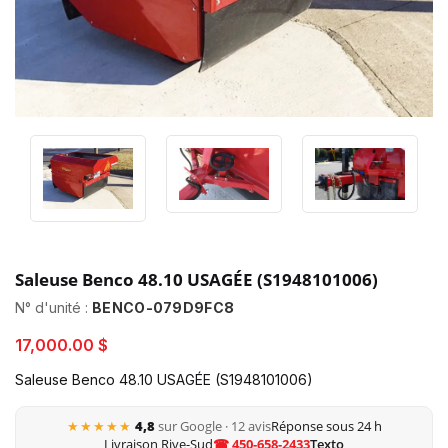
Saleuse Benco 48.10 USAGÉE (S1948101006)
N° d'unité :
BENCO-079D9FC8
17,000.00 $
Saleuse Benco 48.10 USAGÉE (S1948101006)
★★★★★
4,8
sur Google · 12 avis
Réponse sous 24 h
Livraison Rive-Sud
☎ 450-658-2433
Texto