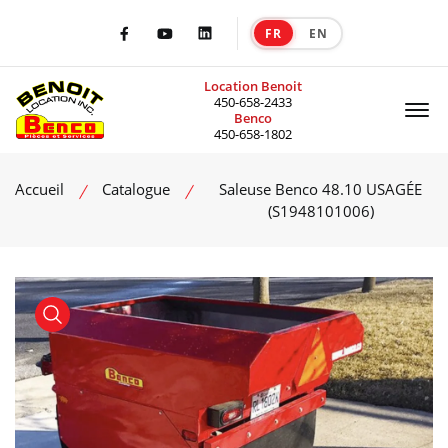
FR
EN
|
Facebook
Youtube
LinkedIn
Location Benoit
Of
450-658-2433
Benco
450-658-1802
Accueil
Catalogue
Saleuse Benco 48.10 USAGÉE
(S1948101006)
product view