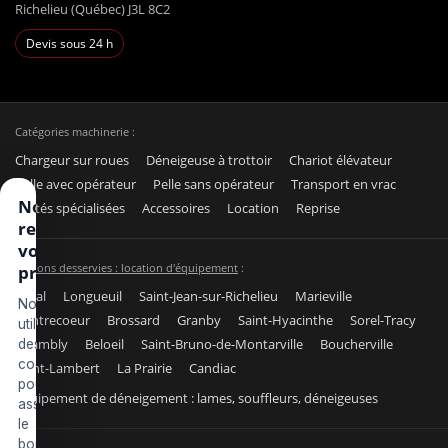
Richelieu (Québec) J3L 8C2
Devis sous 24 h
Catégories machinerie :
Chargeur sur roues
Déneigeuse à trottoir
Chariot élévateur
Pelle avec opérateur
Pelle sans opérateur
Transport en vrac
Nous
Unités spécialisées
Accessoires
Location
Reprise
respectons
votre vie
Régions desservies : location d'équipement
:
privée
Laval
Longueuil
Saint-Jean-sur-Richelieu
Marieville
Nous
Contrecoeur
Brossard
Granby
Saint-Hyacinthe
Sorel-Tracy
utilisons
Chambly
Beloeil
Saint-Bruno-de-Montarville
Boucherville
des
cookies
Saint-Lambert
La Prairie
Candiac
pour
Équipement de déneigement : lames, souffleurs, déneigeuses
assurer
le
bon