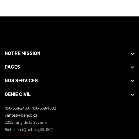
NOTRE MISSION
PAGES
NOS SERVICES
GÉNIE CIVIL
450-658-2433
·
450-658-1802
ventes@benco.ca
2252 rang de la Savane,
Richelieu (Québec) J3L 8C2