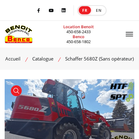
FR
EN
|
Facebook
Youtube
LinkedIn
Location Benoit
Of
450-658-2433
Benco
450-658-1802
Accueil
Catalogue
Schaffer 5680Z (Sans opérateur)
product view