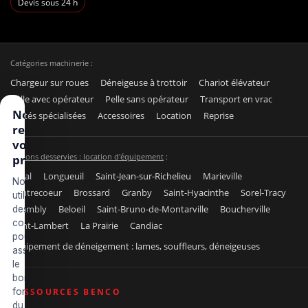
Devis sous 24 h
Catégories machinerie :
Chargeur sur roues
Déneigeuse à trottoir
Chariot élévateur
Pelle avec opérateur
Pelle sans opérateur
Transport en vrac
Nous
Unités spécialisées
Accessoires
Location
Reprise
respectons
votre vie
Régions desservies : location d'équipement
:
privée
Laval
Longueuil
Saint-Jean-sur-Richelieu
Marieville
Nous
Contrecoeur
Brossard
Granby
Saint-Hyacinthe
Sorel-Tracy
utilisons
Chambly
Beloeil
Saint-Bruno-de-Montarville
Boucherville
des
cookies
Saint-Lambert
La Prairie
Candiac
pour
Équipement de déneigement : lames, souffleurs, déneigeuses
assurer
le
bon
fonctionnement
RESSOURCES BENCO
du