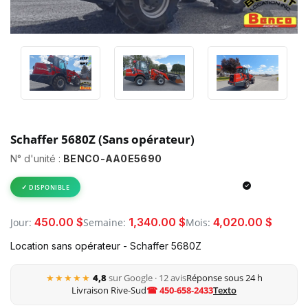
Schaffer 5680Z (Sans opérateur)
N° d'unité :
BENCO-AA0E5690
DISPONIBLE
450.00 $
1,340.00 $
4,020.00 $
Jour:
Semaine:
Mois:
Location sans opérateur - Schaffer 5680Z
★★★★★
4,8
sur Google · 12 avis
Réponse sous 24 h
Livraison Rive-Sud
☎ 450-658-2433
Texto