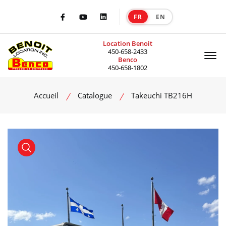
FR
EN
|
Facebook
Youtube
LinkedIn
Location Benoit
Of
450-658-2433
Benco
450-658-1802
Accueil
Catalogue
Takeuchi TB216H
product view