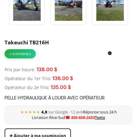
Takeuchi TB216H
DISPONIBLE
138.00 $
Prix par heure:
138.00 $
Opérateur du 1er Trio:
135.00 $
Opérateur du 2e Trio:
PELLE HYDRAULIQUE À LOUER AVEC OPÉRATEUR
★★★★★
4,8
sur Google · 12 avis
Réponse sous 24 h
Livraison Rive-Sud
☎ 450-658-2433
Texto
➕ Ajouter à ma soumission