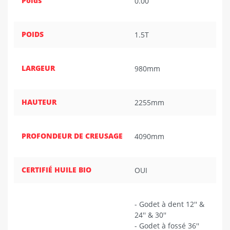
Poids
0.00
POIDS
1.5T
LARGEUR
980mm
HAUTEUR
2255mm
PROFONDEUR DE CREUSAGE
4090mm
CERTIFIÉ HUILE BIO
OUI
- Godet à dent 12'' &
24'' & 30''
- Godet à fossé 36''