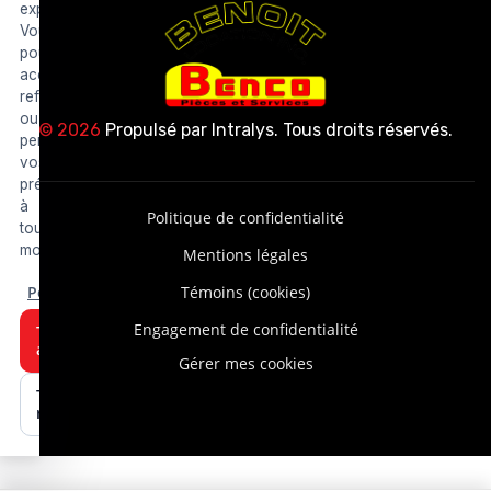
expérience.
Vous
pouvez
accepter,
refuser
ou
© 2026
Propulsé par
Intralys
. Tous droits réservés.
personnaliser
vos
préférences
à
Politique de confidentialité
tout
moment.
Mentions légales
Personnaliser
Témoins (cookies)
Engagement de confidentialité
Tout
accepter
Gérer mes cookies
Tout
refuser