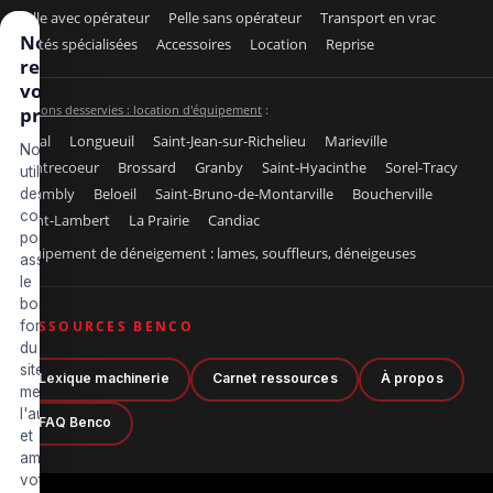
Pelle avec opérateur
Pelle sans opérateur
Transport en vrac
Nous
Unités spécialisées
Accessoires
Location
Reprise
respectons
votre vie
Régions desservies : location d'équipement
:
privée
Laval
Longueuil
Saint-Jean-sur-Richelieu
Marieville
Nous
Contrecoeur
Brossard
Granby
Saint-Hyacinthe
Sorel-Tracy
utilisons
Chambly
Beloeil
Saint-Bruno-de-Montarville
Boucherville
des
cookies
Saint-Lambert
La Prairie
Candiac
pour
Équipement de déneigement : lames, souffleurs, déneigeuses
assurer
le
bon
fonctionnement
RESSOURCES BENCO
du
site,
Lexique machinerie
Carnet ressources
À propos
mesurer
l'audience
FAQ Benco
et
améliorer
votre