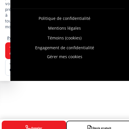
vos
préférences
à
Politique de confidentialité
tout
moment.
Mentions légales
Personnaliser
Témoins (cookies)
Engagement de confidentialité
Tout
accepter
Gérer mes cookies
Tout
refuser
Appeler
Devis gratuit