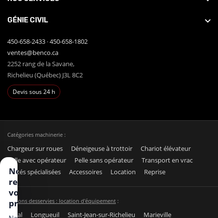
GÉNIE CIVIL
450-658-2433
·
450-658-1802
ventes@benco.ca
2252 rang de la Savane,
Richelieu (Québec) J3L 8C2
Devis sous 24 h
Catégories machinerie :
Chargeur sur roues
Déneigeuse à trottoir
Chariot élévateur
Pelle avec opérateur
Pelle sans opérateur
Transport en vrac
Nous
Unités spécialisées
Accessoires
Location
Reprise
respectons
votre vie
Régions desservies : location d'équipement
:
privée
Laval
Longueuil
Saint-Jean-sur-Richelieu
Marieville