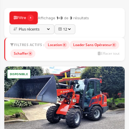
ACCESSOIRES
Filtre
Affichage
1–3
de
3
résultats
3
FILTRES ACTIFS :
Location
Loader Sans Opérateur
Schaffer
Effacer tout
DISPONIBLE