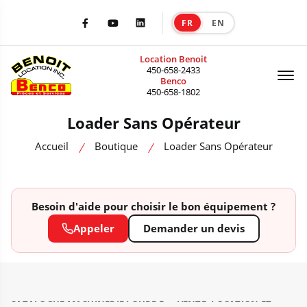
FR
EN
|
Facebook
Youtube
LinkedIn
Location Benoit
Of
450-658-2433
Benco
450-658-1802
Loader Sans Opérateur
Accueil
Boutique
Loader Sans Opérateur
Besoin d'aide pour choisir le bon équipement ?
Appeler
Demander un devis
CATALOGUE MACHINERIE LOURDE — VENTE, LOCATION ET