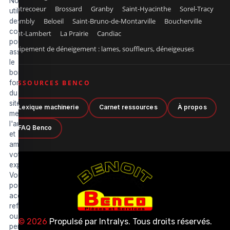
Nous
Contrecoeur
Brossard
Granby
Saint-Hyacinthe
Sorel-Tracy
utilisons
Chambly
Beloeil
Saint-Bruno-de-Montarville
Boucherville
des
cookies
Saint-Lambert
La Prairie
Candiac
pour
Équipement de déneigement : lames, souffleurs, déneigeuses
assurer
le
bon
fonctionnement
RESSOURCES BENCO
du
site,
Lexique machinerie
Carnet ressources
À propos
mesurer
l'audience
FAQ Benco
et
améliorer
votre
expérience.
Vous
pouvez
accepter,
refuser
ou
© 2026
Propulsé par
Intralys
. Tous droits réservés.
personnaliser