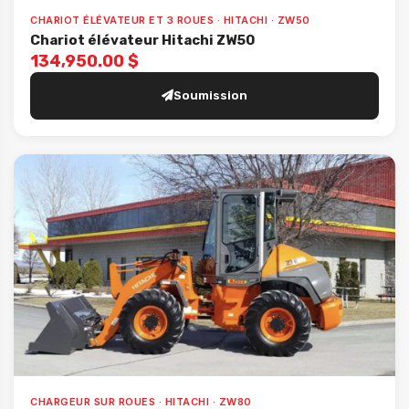
CHARIOT ÉLÉVATEUR ET 3 ROUES · HITACHI · ZW50
Chariot élévateur Hitachi ZW50
134,950.00 $
Soumission
CHARGEUR SUR ROUES · HITACHI · ZW80