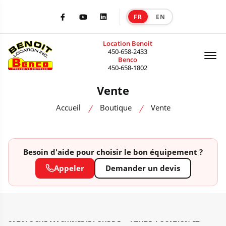
FR
EN
|
Facebook
Youtube
LinkedIn
Location Benoit
Of
450-658-2433
Benco
450-658-1802
Vente
Accueil
Boutique
Vente
Besoin d'aide pour choisir le bon équipement ?
Appeler
Demander un devis
CATALOGUE MACHINERIE LOURDE — VENTE, LOCATION ET