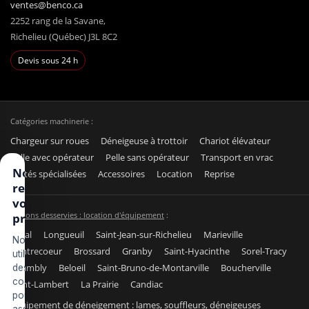
ventes@benco.ca
2252 rang de la Savane,
Richelieu (Québec) J3L 8C2
Devis sous 24 h
Catégories machinerie :
Chargeur sur roues
Déneigeuse à trottoir
Chariot élévateur
Pelle avec opérateur
Pelle sans opérateur
Transport en vrac
Nous
Unités spécialisées
Accessoires
Location
Reprise
respectons
votre vie
Régions desservies : location d'équipement
:
privée
Laval
Longueuil
Saint-Jean-sur-Richelieu
Marieville
Nous
Contrecoeur
Brossard
Granby
Saint-Hyacinthe
Sorel-Tracy
utilisons
Chambly
Beloeil
Saint-Bruno-de-Montarville
Boucherville
des
cookies
Saint-Lambert
La Prairie
Candiac
pour
Équipement de déneigement : lames, souffleurs, déneigeuses
assurer