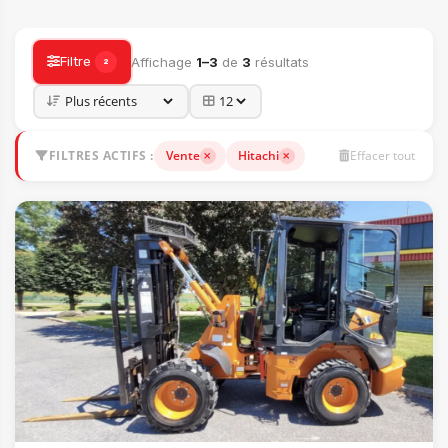
ACCESSOIRES
Filtre
Affichage
1–3
de
3
résultats
2
FILTRES ACTIFS :
Vente
Hitachi
Effacer tout