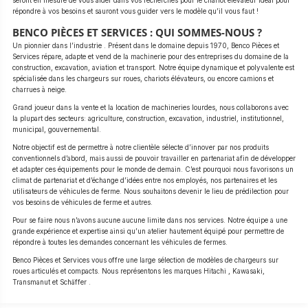
seront en mesure de vous aider dans vos recherches pour le chariot élévateur idéal pour
répondre à vos besoins et sauront vous guider vers le modèle qu’il vous faut !
BENCO PIÈCES ET SERVICES : QUI SOMMES-NOUS ?
Un pionnier dans l’industrie . Présent dans le domaine depuis 1970, Benco Pièces et
Services répare, adapte et vend de la machinerie pour des entreprises du domaine de la
construction, excavation, aviation et transport. Notre équipe dynamique et polyvalente est
spécialisée dans les chargeurs sur roues, chariots élévateurs, ou encore camions et
charrues à neige.
Grand joueur dans la vente et la location de machineries lourdes, nous collaborons avec
la plupart des secteurs: agriculture, construction, excavation, industriel, institutionnel,
municipal, gouvernemental.
Notre objectif est de permettre à notre clientèle sélecte d’innover par nos produits
conventionnels d’abord, mais aussi de pouvoir travailler en partenariat afin de développer
et adapter ces équipements pour le monde de demain. C’est pourquoi nous favorisons un
climat de partenariat et d’échange d’idées entre nos employés, nos partenaires et les
utilisateurs de véhicules de ferme. Nous souhaitons devenir le lieu de prédilection pour
vos besoins de véhicules de ferme et autres.
Pour se faire nous n’avons aucune aucune limite dans nos services. Notre équipe a une
grande expérience et expertise ainsi qu’un atelier hautement équipé pour permettre de
répondre à toutes les demandes concernant les véhicules de fermes.
Benco Pièces et Services vous offre une large sélection de modèles de chargeurs sur
roues articulés et compacts. Nous représentons les marques Hitachi , Kawasaki,
Transmanut et Schäffer .