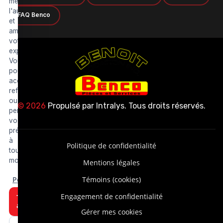
mesurer
l'audience
FAQ Benco
et
améliorer
votre
expérience.
Vous
pouvez
accepter,
refuser
ou
© 2026
Propulsé par
Intralys
. Tous droits réservés.
personnaliser
vos
préférences
à
Politique de confidentialité
tout
moment.
Mentions légales
Personnaliser
Témoins (cookies)
Engagement de confidentialité
Tout
accepter
Gérer mes cookies