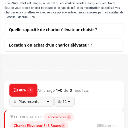
Rive-Sud. Neufs et usagés, à l'achat ou en location courte et longue durée. Notre
équipe vous aide à choisir la capacité, le type de mât et la motorisation adaptés à vos
charges et à vos allées — avec service après-vente et pièces assurés par notre atelier de
Richelieu depuis 1970.
Quelle capacité de chariot élévateur choisir ?
Location ou achat d'un chariot élévateur ?
CATALOGUE MACHINERIE LOURDE — VENTE, LOCATION ET
ACCESSOIRES
Filtre
Affichage
1–0
de
0
résultats
2
FILTRES ACTIFS :
Accessoires
Chariot Élévateur Et 3 Roues
Effacer tout