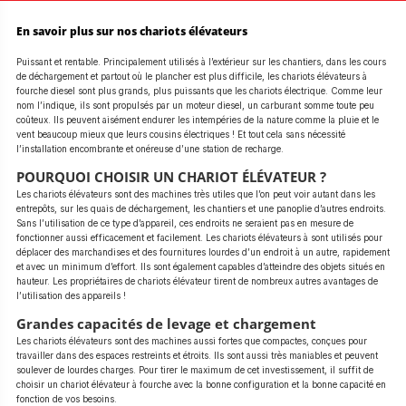
En savoir plus sur nos chariots élévateurs
Puissant et rentable. Principalement utilisés à l’extérieur sur les chantiers, dans les cours
de déchargement et partout où le plancher est plus difficile, les chariots élévateurs à
fourche diesel sont plus grands, plus puissants que les chariots électrique. Comme leur
nom l’indique, ils sont propulsés par un moteur diesel, un carburant somme toute peu
coûteux. Ils peuvent aisément endurer les intempéries de la nature comme la pluie et le
vent beaucoup mieux que leurs cousins électriques ! Et tout cela sans nécessité
l’installation encombrante et onéreuse d’une station de recharge.
POURQUOI CHOISIR UN CHARIOT ÉLÉVATEUR ?
Les chariots élévateurs sont des machines très utiles que l’on peut voir autant dans les
entrepôts, sur les quais de déchargement, les chantiers et une panoplie d’autres endroits.
Sans l’utilisation de ce type d’appareil, ces endroits ne seraient pas en mesure de
fonctionner aussi efficacement et facilement. Les chariots élévateurs à sont utilisés pour
déplacer des marchandises et des fournitures lourdes d’un endroit à un autre, rapidement
et avec un minimum d’effort. Ils sont également capables d’atteindre des objets situés en
hauteur. Les propriétaires de chariots élévateur tirent de nombreux autres avantages de
l’utilisation des appareils !
Grandes capacités de levage et chargement
Les chariots élévateurs sont des machines aussi fortes que compactes, conçues pour
travailler dans des espaces restreints et étroits. Ils sont aussi très maniables et peuvent
soulever de lourdes charges. Pour tirer le maximum de cet investissement, il suffit de
choisir un chariot élévateur à fourche avec la bonne configuration et la bonne capacité en
fonction de vos besoins.