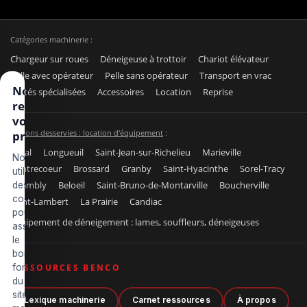
Catégories machinerie :
Chargeur sur roues
Déneigeuse à trottoir
Chariot élévateur
Pelle avec opérateur
Pelle sans opérateur
Transport en vrac
Nous
Unités spécialisées
Accessoires
Location
Reprise
respectons
votre vie
Régions desservies : location d'équipement
:
privée
Laval
Longueuil
Saint-Jean-sur-Richelieu
Marieville
Nous
Contrecoeur
Brossard
Granby
Saint-Hyacinthe
Sorel-Tracy
utilisons
Chambly
Beloeil
Saint-Bruno-de-Montarville
Boucherville
des
cookies
Saint-Lambert
La Prairie
Candiac
pour
Équipement de déneigement : lames, souffleurs, déneigeuses
assurer
le
bon
fonctionnement
RESSOURCES BENCO
du
site,
Lexique machinerie
Carnet ressources
À propos