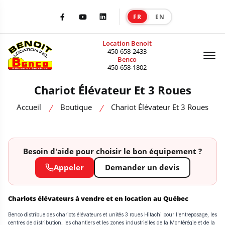
FR
EN
|
Facebook
Youtube
LinkedIn
Location Benoit
Of
450-658-2433
Benco
450-658-1802
Chariot Élévateur Et 3 Roues
Accueil
Boutique
Chariot Élévateur Et 3 Roues
Besoin d'aide pour choisir le bon équipement ?
Appeler
Demander un devis
Chariots élévateurs à vendre et en location au Québec
Benco distribue des chariots élévateurs et unités 3 roues Hitachi pour l'entreposage, les
centres de distribution, les chantiers et les zones industrielles de la Montérégie et de la