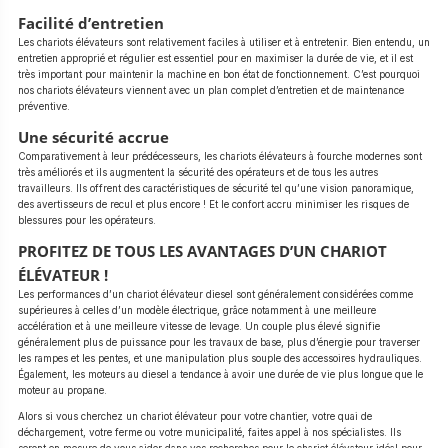
Facilité d’entretien
Les chariots élévateurs sont relativement faciles à utiliser et à entretenir. Bien entendu, un
entretien approprié et régulier est essentiel pour en maximiser la durée de vie, et il est
très important pour maintenir la machine en bon état de fonctionnement. C’est pourquoi
nos chariots élévateurs viennent avec un plan complet d’entretien et de maintenance
préventive.
Une sécurité accrue
Comparativement à leur prédécesseurs, les chariots élévateurs à fourche modernes sont
très améliorés et ils augmentent la sécurité des opérateurs et de tous les autres
travailleurs. Ils offrent des caractéristiques de sécurité tel qu’une vision panoramique,
des avertisseurs de recul et plus encore ! Et le confort accru minimiser les risques de
blessures pour les opérateurs.
PROFITEZ DE TOUS LES AVANTAGES D’UN CHARIOT
ÉLÉVATEUR !
Les performances d’un chariot élévateur diesel sont généralement considérées comme
supérieures à celles d’un modèle électrique, grâce notamment à une meilleure
accélération et à une meilleure vitesse de levage. Un couple plus élevé signifie
généralement plus de puissance pour les travaux de base, plus d’énergie pour traverser
les rampes et les pentes, et une manipulation plus souple des accessoires hydrauliques.
Également, les moteurs au diesel a tendance à avoir une durée de vie plus longue que le
moteur au propane.
Alors si vous cherchez un chariot élévateur pour votre chantier, votre quai de
déchargement, votre ferme ou votre municipalité, faites appel à nos spécialistes. Ils