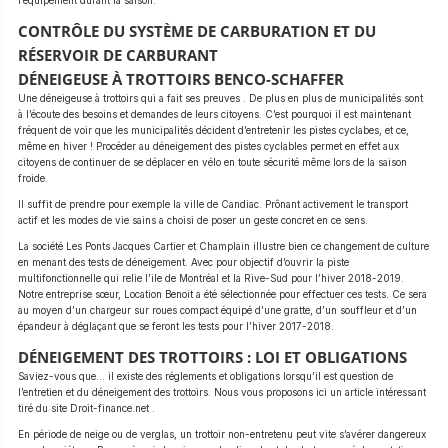
l’équipement durant la saison.
CONTRÔLE DU SYSTÈME DE CARBURATION ET DU
RÉSERVOIR DE CARBURANT
DÉNEIGEUSE À TROTTOIRS BENCO-SCHAFFER
Une déneigeuse à trottoirs qui a fait ses preuves . De plus en plus de municipalités sont
à l’écoute des besoins et demandes de leurs citoyens. C’est pourquoi il est maintenant
fréquent de voir que les municipalités décident d’entretenir les pistes cyclabes, et ce,
même en hiver ! Procéder au déneigement des pistes cyclables permet en effet aux
citoyens de continuer de se déplacer en vélo en toute sécurité même lors de la saison
froide.
Il suffit de prendre pour exemple la ville de Candiac. Prônant activement le transport
actif et les modes de vie sains a choisi de poser un geste concret en ce sens.
La société Les Ponts Jacques Cartier et Champlain illustre bien ce changement de culture
en menant des tests de déneigement. Avec pour objectif d’ouvrir la piste
multifonctionnelle qui relie l’ile de Montréal et la Rive-Sud pour l’hiver 2018-2019.
Notre entreprise sœur, Location Benoit a été sélectionnée pour effectuer ces tests. Ce sera
au moyen d’un chargeur sur roues compact équipé d’une gratte, d’un souffleur et d’un
épandeur à déglaçant que se feront les tests pour l’hiver 2017-2018.
DÉNEIGEMENT DES TROTTOIRS : LOI ET OBLIGATIONS
Saviez-vous que… il existe des réglements et obligations lorsqu’il est question de
l’entretien et du déneigement des trottoirs. Nous vous proposons ici un article intéressant
tiré du site Droit-finance.net .
En période de neige ou de verglas, un trottoir non-entretenu peut vite s’avérer dangereux