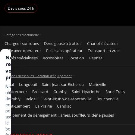
Devis sous 24 h
Catégories machinerie :
Chargeur sur roues
Déneigeuse à trottoir
Chariot élévateur
Pelle avec opérateur
Pelle sans opérateur
Transport en vrac
Nous
Unités spécialisées
Accessoires
Location
Reprise
respectons
votre vie
Régions desservies : location d'équipement
:
privée
Laval
Longueuil
Saint-Jean-sur-Richelieu
Marieville
Nous
Contrecoeur
Brossard
Granby
Saint-Hyacinthe
Sorel-Tracy
utilisons
Chambly
Beloeil
Saint-Bruno-de-Montarville
Boucherville
des
cookies
Saint-Lambert
La Prairie
Candiac
pour
Équipement de déneigement : lames, souffleurs, déneigeuses
assurer
le
bon
fonctionnement