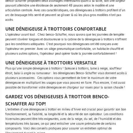
Benco-Schaffer proposent deux avantages intéressants quant à sa taille, soit une largeur
pouvant atteindre une étroitesse de seulement 48 pouces selon le modèle et une
articulation centrale. Avec ces caractéristiques, ces déneigeuses à trottoirs profitent d’un
arc de braquage très serré et peuvent se glisser là où les plus gros modèles n’ont pas
accès.
UNE DÉNEIGEUSE À TROTTOIRS CONFORTABLE
L’opérateur avant tout . Chez benco-Schaffer, nous savons que les journées de tempête
peuvent s’avérer longues et douloureuse si la cabine de la déneigeuse à trottoirs n’offrent
pas les conditions adéquates. C’est pourquoi nos déneigeuses ont été conçues avec
l’opérateur en premier. Avec un siège pneumatique confortable, un habitacle chauffé et
plusieurs autres options, l’opérateur peut opérer toute la journée confortablement !
UNE DÉNEIGEUSE À TROTTOIRS VERSATILE
Plus qu’une simple déneigeuse à trottoirs ! Saleuse à trottoirs, lame à neige, souffleur
étroit, balai à angle ou ramasseur : les déneigeuses Benco-Schaffer vous donnent accès à
plusieurs accessoires . Ces options vous permettent de tirer le maximum de votre
déneigeuse en multipliant les usages que vous pouvez en faire. Plus encore, il est aussi
possible de transformer votre déneigeuse en chargeur sur roues pour la saison chaude !
GARDEZ VOS DÉNEIGEUSES À TROTTOIR BENCO-
SCHAFFER AU TOP!
L’entretien d’une déneigeuse à trottoir en milieu d’hiver est crucial pour garantir son bon
fonctionnement, sa fiabilité, sa longévité et la sécurité de son opérateur. Les conditions
hivernales peuvent être très exigeantes, avec de la neige, du sel, de l’humidité et des
températures très basses, ce qui peut entraîner une usure prématurée de certains
composants. Voici des conseils pratiques pour assurer un entretien optimal de