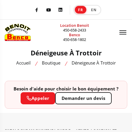
FR
EN
|
Facebook
Youtube
LinkedIn
Location Benoit
Of
450-658-2433
Benco
450-658-1802
Déneigeuse À Trottoir
Accueil
Boutique
Déneigeuse À Trottoir
Besoin d'aide pour choisir le bon équipement ?
Appeler
Demander un devis
CATALOGUE MACHINERIE LOURDE — VENTE, LOCATION ET