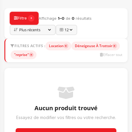
ACCESSOIRES
Filtre
Affichage
1–0
de
0
résultats
3
FILTRES ACTIFS :
Location
Déneigeuse À Trottoir
"reprise"
Effacer tout
Aucun produit trouvé
Essayez de modifier vos filtres ou votre recherche.