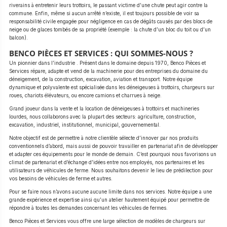
riverains à entretenir leurs trottoirs, le passant victime d’une chute peut agir contre la
commune. Enfin, même si aucun arrêté n’existe, il est toujours possible de voir sa
responsabilité civile engagée pour négligence en cas de dégâts causés par des blocs de
neige ou de glaces tombés de sa propriété (exemple : la chute d’un bloc du toit ou d’un
balcon).
BENCO PIÈCES ET SERVICES : QUI SOMMES-NOUS ?
Un pionnier dans l’industrie . Présent dans le domaine depuis 1970, Benco Pièces et
Services répare, adapte et vend de la machinerie pour des entreprises du domaine du
déneigement, de la construction, excavation, aviation et transport. Notre équipe
dynamique et polyvalente est spécialisée dans les déneigeuses à trottoirs, chargeurs sur
roues, chariots élévateurs, ou encore camions et charrues à neige.
Grand joueur dans la vente et la location de déneigeuses à trottoirs et machineries
lourdes, nous collaborons avec la plupart des secteurs: agriculture, construction,
excavation, industriel, institutionnel, municipal, gouvernemental.
Notre objectif est de permettre à notre clientèle sélecte d’innover par nos produits
conventionnels d’abord, mais aussi de pouvoir travailler en partenariat afin de développer
et adapter ces équipements pour le monde de demain. C’est pourquoi nous favorisons un
climat de partenariat et d’échange d’idées entre nos employés, nos partenaires et les
utilisateurs de véhicules de ferme. Nous souhaitons devenir le lieu de prédilection pour
vos besoins de véhicules de ferme et autres.
Pour se faire nous n’avons aucune aucune limite dans nos services. Notre équipe a une
grande expérience et expertise ainsi qu’un atelier hautement équipé pour permettre de
répondre à toutes les demandes concernant les véhicules de fermes.
Benco Pièces et Services vous offre une large sélection de modèles de chargeurs sur