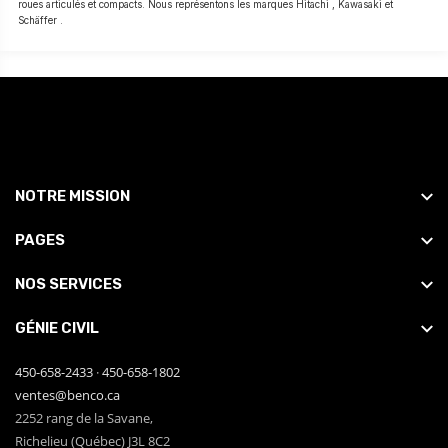
roues articulés et compacts. Nous représentons les marques Hitachi , Kawasaki et
Schäffer .
NOTRE MISSION
PAGES
NOS SERVICES
GÉNIE CIVIL
450-658-2433
·
450-658-1802
ventes@benco.ca
2252 rang de la Savane,
Richelieu (Québec) J3L 8C2