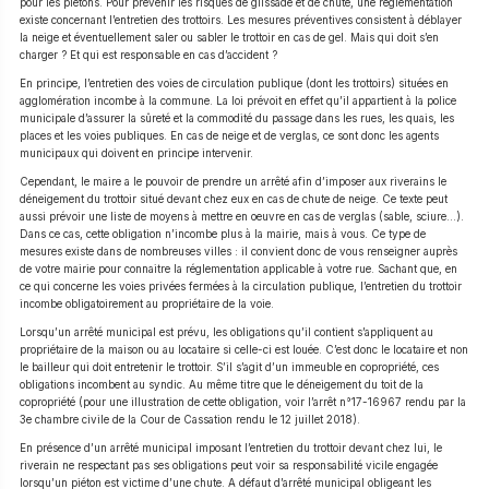
pour les piétons. Pour prévenir les risques de glissade et de chute, une réglementation
existe concernant l’entretien des trottoirs. Les mesures préventives consistent à déblayer
la neige et éventuellement saler ou sabler le trottoir en cas de gel. Mais qui doit s’en
charger ? Et qui est responsable en cas d’accident ?
En principe, l’entretien des voies de circulation publique (dont les trottoirs) situées en
agglomération incombe à la commune. La loi prévoit en effet qu’il appartient à la police
municipale d’assurer la sûreté et la commodité du passage dans les rues, les quais, les
places et les voies publiques. En cas de neige et de verglas, ce sont donc les agents
municipaux qui doivent en principe intervenir.
Cependant, le maire a le pouvoir de prendre un arrêté afin d’imposer aux riverains le
déneigement du trottoir situé devant chez eux en cas de chute de neige. Ce texte peut
aussi prévoir une liste de moyens à mettre en oeuvre en cas de verglas (sable, sciure…).
Dans ce cas, cette obligation n’incombe plus à la mairie, mais à vous. Ce type de
mesures existe dans de nombreuses villes : il convient donc de vous renseigner auprès
de votre mairie pour connaitre la réglementation applicable à votre rue. Sachant que, en
ce qui concerne les voies privées fermées à la circulation publique, l’entretien du trottoir
incombe obligatoirement au propriétaire de la voie.
Lorsqu’un arrêté municipal est prévu, les obligations qu’il contient s’appliquent au
propriétaire de la maison ou au locataire si celle-ci est louée. C’est donc le locataire et non
le bailleur qui doit entretenir le trottoir. S’il s’agit d’un immeuble en copropriété, ces
obligations incombent au syndic. Au même titre que le déneigement du toit de la
copropriété (pour une illustration de cette obligation, voir l’arrêt n°17-16967 rendu par la
3e chambre civile de la Cour de Cassation rendu le 12 juillet 2018).
En présence d’un arrêté municipal imposant l’entretien du trottoir devant chez lui, le
riverain ne respectant pas ses obligations peut voir sa responsabilité vicile engagée
lorsqu’un piéton est victime d’une chute. A défaut d’arrêté municipal obligeant les