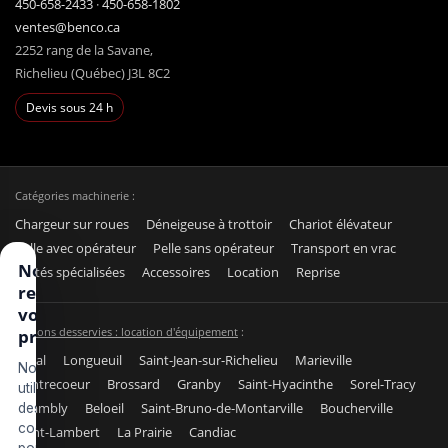
450-658-2433
·
450-658-1802
ventes@benco.ca
2252 rang de la Savane,
Richelieu (Québec) J3L 8C2
Devis sous 24 h
Catégories machinerie :
Chargeur sur roues
Déneigeuse à trottoir
Chariot élévateur
Pelle avec opérateur
Pelle sans opérateur
Transport en vrac
Nous
Unités spécialisées
Accessoires
Location
Reprise
respectons
votre vie
Régions desservies : location d'équipement
:
privée
Laval
Longueuil
Saint-Jean-sur-Richelieu
Marieville
Nous
Contrecoeur
Brossard
Granby
Saint-Hyacinthe
Sorel-Tracy
utilisons
Chambly
Beloeil
Saint-Bruno-de-Montarville
Boucherville
des
cookies
Saint-Lambert
La Prairie
Candiac
pour