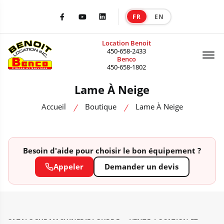
FR
EN
|
Facebook
Youtube
LinkedIn
Location Benoit
Of
450-658-2433
Benco
450-658-1802
Lame À Neige
Accueil
Boutique
Lame À Neige
Besoin d'aide pour choisir le bon équipement ?
Appeler
Demander un devis
CATALOGUE MACHINERIE LOURDE — VENTE, LOCATION ET