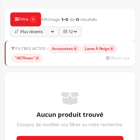
ACCESSOIRES
Filtre
Affichage
1–0
de
0
résultats
3
FILTRES ACTIFS :
Accessoires
Lame À Neige
"4670max"
Effacer tout
Aucun produit trouvé
Essayez de modifier vos filtres ou votre recherche.