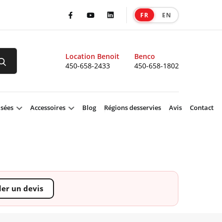
FR
EN
|
Facebook
Youtube
LinkedIn
Location Benoit
Benco
450-658-2433
450-658-1802
isées
Accessoires
Blog
Régions desservies
Avis
Contact
r un devis