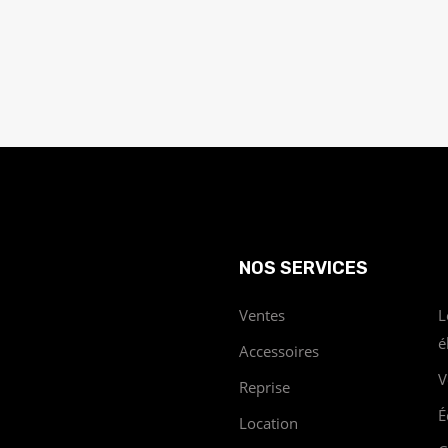
NOS SERVICES
Ventes
L
é
Accessoires
V
Reprise
É
Location