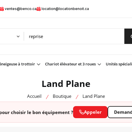
ventes@benco.ca
location@locationbenoit.ca
neigeuse à trottoir
Chariot élévateur et 3 roues
Unités spécial
Land Plane
Accueil
Boutique
Land Plane
Appeler
Demande
pour choisir le bon équipement ?