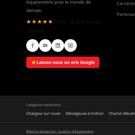
équipements pour le monde de
Carrière
demain.
Partenai
★★★★★
4,8/5 · 12 avis Google
, les lire
Facebook
Youtube
LinkedIn
Instagram
Laissez-nous un avis Google
Catégories machinerie :
Chargeur sur roues
Déneigeuse à trottoir
Chariot élévat
Régions desservies : location d'équipement
: