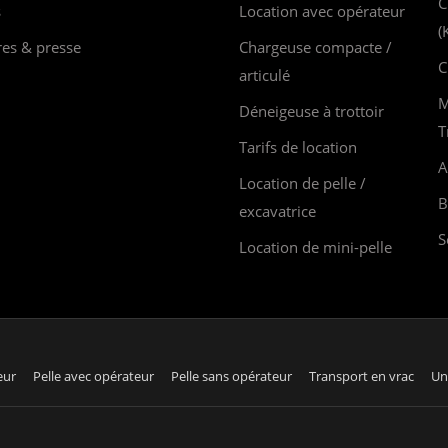
C
s
Location avec opérateur
(
res & presse
Chargeuse compacte /
C
articulé
M
Déneigeuse à trottoir
T
Tarifs de location
A
Location de pelle /
B
excavatrice
S
Location de mini-pelle
eur
Pelle avec opérateur
Pelle sans opérateur
Transport en vrac
Un