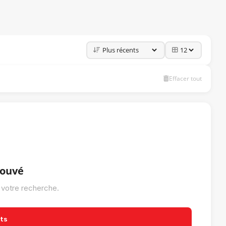
Effacer tout
rouvé
 votre recherche.
its