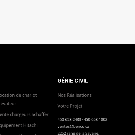
GÉNIE CIVIL
ocation de chariot
Nos Réalisations
lévateur
Votre Projet
ente chargeurs Schäffer
450-658-2433
·
450-658-1802
quipement Hitachi
ventes@benco.ca
2252 rang de la Savane,