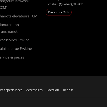
hargeurs Kawasaki
Richelieu (Québec) J3L 8C2
KCM)
Devis sous 24 h
hariots élévateurs TCM
anutention
ransmanut
ccessoires Erskine
alais de rue Erskine
ervice & pièces
ités spécialisées
Accessoires
Location
Reprise