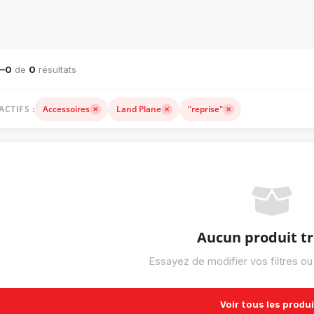
ACHINERIE LOURDE — VENTE, LOCATION ET ACCESSOIRES
1–0
de
0
résultats
ACTIFS :
Accessoires
Land Plane
"reprise"
Aucun produit t
Essayez de modifier vos filtres ou
Voir tous les produ