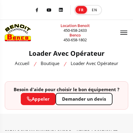
FR
EN
|
Facebook
Youtube
LinkedIn
Location Benoit
Of
450-658-2433
Benco
450-658-1802
Loader Avec Opérateur
Accueil
Boutique
Loader Avec Opérateur
Besoin d'aide pour choisir le bon équipement ?
Appeler
Demander un devis
CATALOGUE MACHINERIE LOURDE — VENTE, LOCATION ET