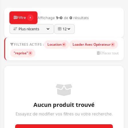
ACCESSOIRES
Filtre
Affichage
1–0
de
0
résultats
3
FILTRES ACTIFS :
Location
Loader Avec Opérateur
"reprise"
Effacer tout
Aucun produit trouvé
Essayez de modifier vos filtres ou votre recherche.