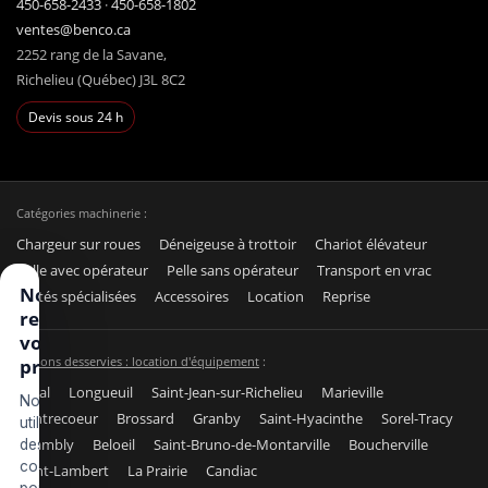
450-658-2433
·
450-658-1802
ventes@benco.ca
2252 rang de la Savane,
Richelieu (Québec) J3L 8C2
Devis sous 24 h
Catégories machinerie :
Chargeur sur roues
Déneigeuse à trottoir
Chariot élévateur
Pelle avec opérateur
Pelle sans opérateur
Transport en vrac
Nous
Unités spécialisées
Accessoires
Location
Reprise
respectons
votre vie
Régions desservies : location d'équipement
:
privée
Laval
Longueuil
Saint-Jean-sur-Richelieu
Marieville
Nous
Contrecoeur
Brossard
Granby
Saint-Hyacinthe
Sorel-Tracy
utilisons
Chambly
Beloeil
Saint-Bruno-de-Montarville
Boucherville
des
cookies
Saint-Lambert
La Prairie
Candiac
pour