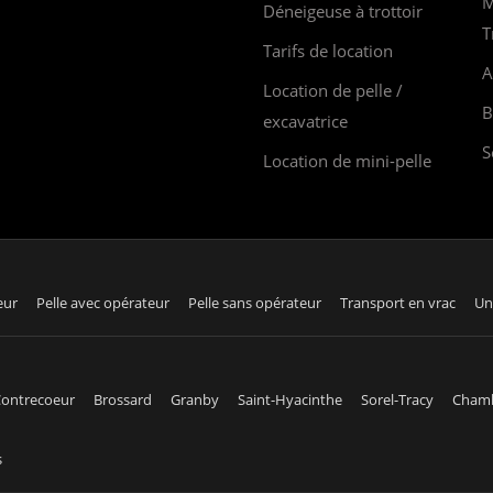
M
Déneigeuse à trottoir
T
Tarifs de location
A
Location de pelle /
B
excavatrice
S
Location de mini-pelle
eur
Pelle avec opérateur
Pelle sans opérateur
Transport en vrac
Un
ontrecoeur
Brossard
Granby
Saint-Hyacinthe
Sorel-Tracy
Cham
s