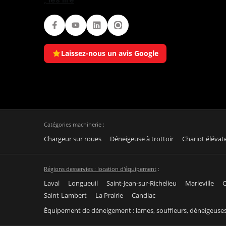
Facebook
Youtube
LinkedIn
Instagram
Laissez-nous un avis Google
Catégories machinerie :
Chargeur sur roues
Déneigeuse à trottoir
Chariot élévat
Régions desservies : location d'équipement
:
Laval
Longueuil
Saint-Jean-sur-Richelieu
Marieville
C
Saint-Lambert
La Prairie
Candiac
Équipement de déneigement : lames, souffleurs, déneigeuse