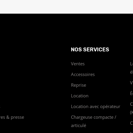
NOS SERVICES
Ventes
L
é
Accessoires
V
Reprise
É
Location
C
s
Location avec opérateur
(
res & presse
Chargeuse compacte /
C
articulé