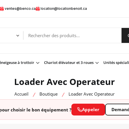
ventes@benco.ca
location@locationbenoit.ca
neigeuse à trottoir
Chariot élévateur et 3 roues
Unités spécial
Loader Avec Operateur
Accueil
Boutique
Loader Avec Operateur
Appeler
Demande
pour choisir le bon équipement ?