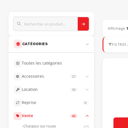
CATALOGUE M
Affichage
CATÉGORIES
FILTRES 
Toutes les catégories
Accessoires
27
Balais
(13)
Location
33
Saleuse
(4)
Pelle sans opérateur
(9)
Godet / Fourches
(3)
Reprise
0
Pelle avec opérateur
(9)
Lame à neige
(2)
Loader avec opérateur
(5)
Vente
42
Tarière
(1)
Camions
(4)
Souffleur à feuille
(1)
Chargeur sur roues
(24)