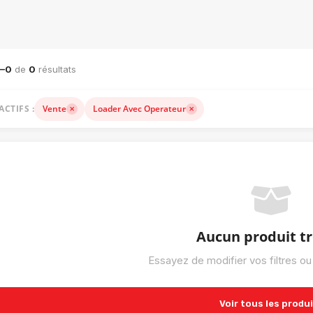
ACHINERIE LOURDE — VENTE, LOCATION ET ACCESSOIRES
1–0
de
0
résultats
ACTIFS :
Vente
Loader Avec Operateur
Aucun produit t
Essayez de modifier vos filtres ou
Voir tous les produ