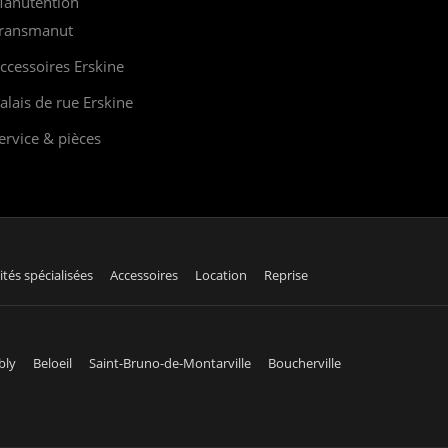
anutention
ransmanut
ccessoires Erskine
alais de rue Erskine
ervice & pièces
ités spécialisées
Accessoires
Location
Reprise
bly
Beloeil
Saint-Bruno-de-Montarville
Boucherville