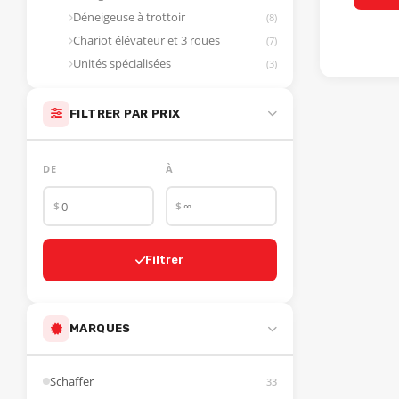
Loader sans opérateur
(4)
Land plane
(1)
Déneigeuse à trottoir
(8)
Accessoires loader
(1)
Souffleur à neige
(1)
Chariot élévateur et 3 roues
(7)
Accessoires pelle
(1)
Planeur
(1)
Unités spécialisées
(3)
FILTRER PAR PRIX
DE
À
$
$
—
Filtrer
MARQUES
Schaffer
33