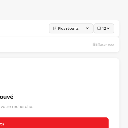
Effacer tout
rouvé
 votre recherche.
its