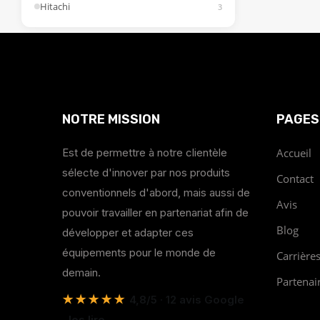
Hitachi
3
NOTRE MISSION
PAGES
Est de permettre à notre clientèle
Accueil
sélecte d'innover par nos produits
Contact
conventionnels d'abord, mais aussi de
Avis
pouvoir travailler en partenariat afin de
Blog
développer et adapter ces
équipements pour le monde de
Carrière
demain.
Partenai
★★★★★
4,8/5 · 12 avis Google
, les lire