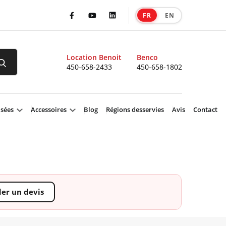
FR
EN
|
Facebook
Youtube
LinkedIn
Location Benoit
Benco
450-658-2433
450-658-1802
isées
Accessoires
Blog
Régions desservies
Avis
Contact
r un devis