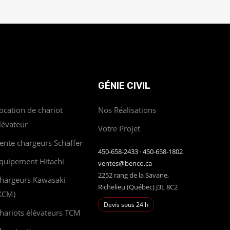
GÉNIE CIVIL
ocation de chariot
Nos Réalisations
lévateur
Votre Projet
ente chargeurs Schäffer
450-658-2433
·
450-658-1802
quipement Hitachi
ventes@benco.ca
2252 rang de la Savane,
hargeurs Kawasaki
Richelieu (Québec) J3L 8C2
KCM)
Devis sous 24 h
hariots élévateurs TCM