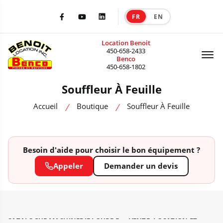
FR
EN
|
Facebook
Youtube
LinkedIn
Location Benoit
Of
450-658-2433
Benco
450-658-1802
Souffleur À Feuille
Accueil
Boutique
Souffleur À Feuille
Besoin d'aide pour choisir le bon équipement ?
Appeler
Demander un devis
CATALOGUE MACHINERIE LOURDE — VENTE, LOCATION ET