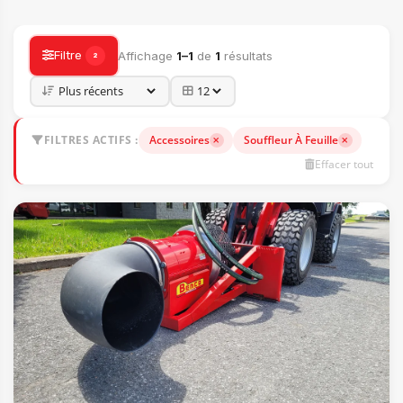
ACCESSOIRES
Filtre
Affichage
1–1
de
1
résultats
2
FILTRES ACTIFS :
Accessoires
Souffleur À Feuille
Effacer tout