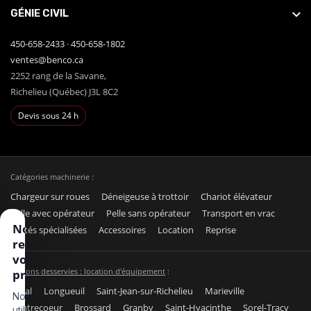
GÉNIE CIVIL
450-658-2433
·
450-658-1802
ventes@benco.ca
2252 rang de la Savane,
Richelieu (Québec) J3L 8C2
Devis sous 24 h
Catégories machinerie :
Chargeur sur roues
Déneigeuse à trottoir
Chariot élévateur
Pelle avec opérateur
Pelle sans opérateur
Transport en vrac
Nous
Unités spécialisées
Accessoires
Location
Reprise
respectons
votre vie
Régions desservies : location d'équipement
:
privée
Laval
Longueuil
Saint-Jean-sur-Richelieu
Marieville
Nous
Contrecoeur
Brossard
Granby
Saint-Hyacinthe
Sorel-Tracy
utilisons