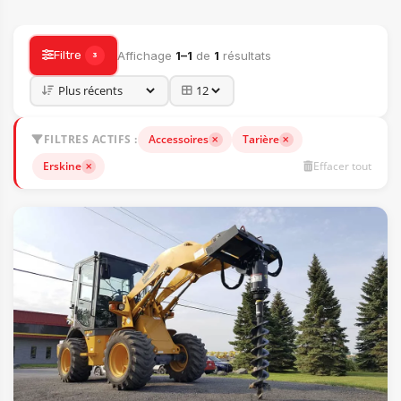
ACCESSOIRES
Filtre
Affichage
1–1
de
1
résultats
3
FILTRES ACTIFS :
Accessoires
Tarière
Erskine
Effacer tout