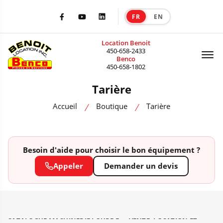
FR
EN
|
Facebook
Youtube
LinkedIn
Location Benoit
Of
450-658-2433
Benco
450-658-1802
Tarière
Accueil
Boutique
Tarière
Besoin d'aide pour choisir le bon équipement ?
Appeler
Demander un devis
CATALOGUE MACHINERIE LOURDE — VENTE, LOCATION ET