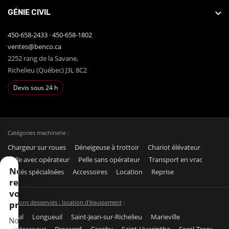
GÉNIE CIVIL
450-658-2433
·
450-658-1802
ventes@benco.ca
2252 rang de la Savane,
Richelieu (Québec) J3L 8C2
Devis sous 24 h
Catégories machinerie :
Chargeur sur roues
Déneigeuse à trottoir
Chariot élévateur
Pelle avec opérateur
Pelle sans opérateur
Transport en vrac
Nous
Unités spécialisées
Accessoires
Location
Reprise
respectons
votre vie
Régions desservies : location d'équipement
:
privée
Laval
Longueuil
Saint-Jean-sur-Richelieu
Marieville
Nous