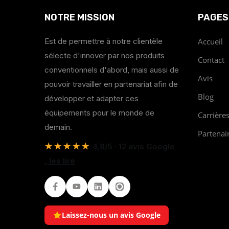
NOTRE MISSION
PAGES
Est de permettre à notre clientèle
Accueil
sélecte d'innover par nos produits
Contact
conventionnels d'abord, mais aussi de
Avis
pouvoir travailler en partenariat afin de
Blog
développer et adapter ces
équipements pour le monde de
Carrière
demain.
Partenai
★★★★★
4,8/5 · 12 avis Google
, les lire
Facebook
Youtube
LinkedIn
Instagram
Laissez-nous un avis Google