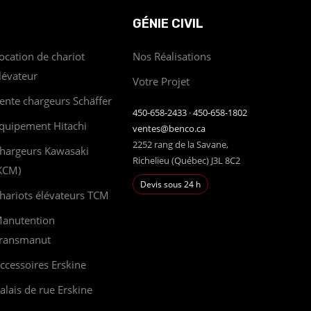
GÉNIE CIVIL
ocation de chariot
Nos Réalisations
lévateur
Votre Projet
ente chargeurs Schäffer
450-658-2433
·
450-658-1802
quipement Hitachi
ventes@benco.ca
2252 rang de la Savane,
hargeurs Kawasaki
Richelieu (Québec) J3L 8C2
KCM)
Devis sous 24 h
hariots élévateurs TCM
anutention
ransmanut
ccessoires Erskine
alais de rue Erskine