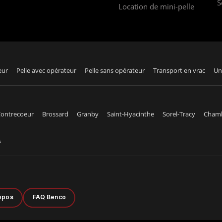
S
Location de mini-pelle
eur
Pelle avec opérateur
Pelle sans opérateur
Transport en vrac
Un
ontrecoeur
Brossard
Granby
Saint-Hyacinthe
Sorel-Tracy
Cham
s
opos
FAQ Benco