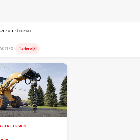
ACHINERIE LOURDE — VENTE, LOCATION ET ACCESSOIRES
–1
de
1
résultats
ACTIFS :
Tarière
TARIÈRE ERSKINE