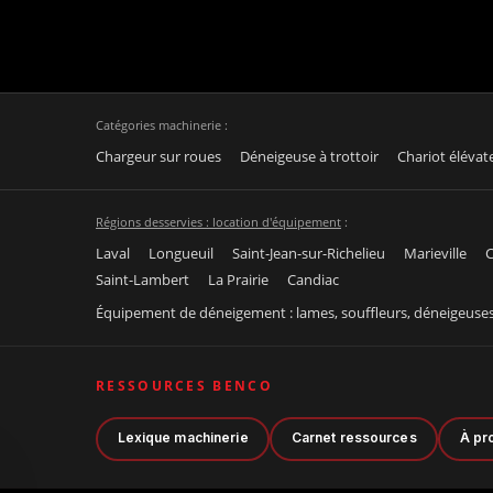
Catégories machinerie :
Chargeur sur roues
Déneigeuse à trottoir
Chariot élévat
Régions desservies : location d'équipement
:
Laval
Longueuil
Saint-Jean-sur-Richelieu
Marieville
C
Saint-Lambert
La Prairie
Candiac
Équipement de déneigement : lames, souffleurs, déneigeuse
RESSOURCES BENCO
Lexique machinerie
Carnet ressources
À pr