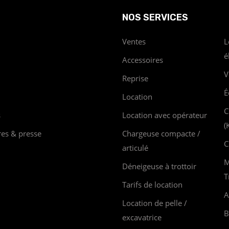
NOS SERVICES
Ventes
L
é
Accessoires
V
Reprise
É
Location
C
s
Location avec opérateur
(
res & presse
Chargeuse compacte /
C
articulé
M
Déneigeuse à trottoir
T
Tarifs de location
A
Location de pelle /
B
excavatrice