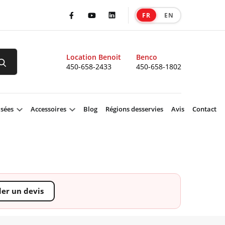
FR
EN
|
Facebook
Youtube
LinkedIn
Location Benoit
Benco
450-658-2433
450-658-1802
isées
Accessoires
Blog
Régions desservies
Avis
Contact
r un devis