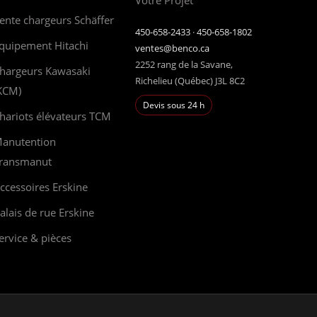
Votre Projet
ente chargeurs Schäffer
450-658-2433
·
450-658-1802
quipement Hitachi
ventes@benco.ca
2252 rang de la Savane,
hargeurs Kawasaki
Richelieu (Québec) J3L 8C2
KCM)
Devis sous 24 h
hariots élévateurs TCM
anutention
ransmanut
ccessoires Erskine
alais de rue Erskine
ervice & pièces