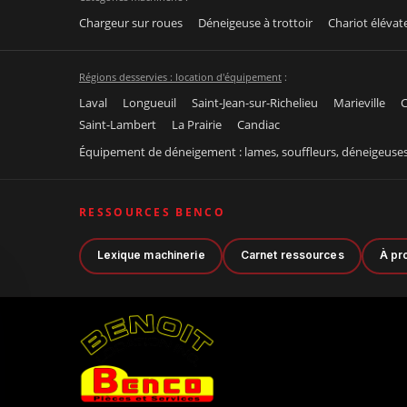
Chargeur sur roues
Déneigeuse à trottoir
Chariot élévat
Régions desservies : location d'équipement
:
Laval
Longueuil
Saint-Jean-sur-Richelieu
Marieville
C
Saint-Lambert
La Prairie
Candiac
Équipement de déneigement : lames, souffleurs, déneigeuse
RESSOURCES BENCO
Lexique machinerie
Carnet ressources
À pr