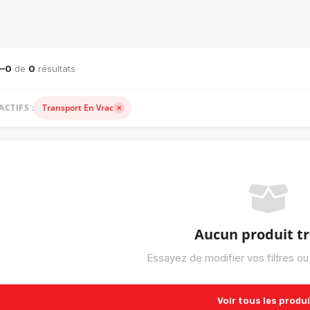
ACHINERIE LOURDE — VENTE, LOCATION ET ACCESSOIRES
1–0
de
0
résultats
ACTIFS :
Transport En Vrac
Aucun produit t
Essayez de modifier vos filtres ou
Voir tous les produ