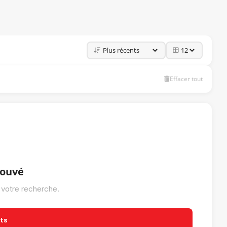
Effacer tout
rouvé
 votre recherche.
its