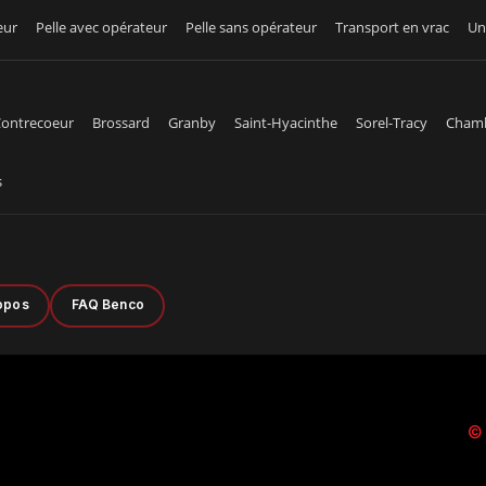
eur
Pelle avec opérateur
Pelle sans opérateur
Transport en vrac
Un
ontrecoeur
Brossard
Granby
Saint-Hyacinthe
Sorel-Tracy
Cham
s
opos
FAQ Benco
©