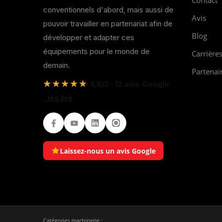
Contact
conventionnels d'abord, mais aussi de
Avis
pouvoir travailler en partenariat afin de
Blog
développer et adapter ces
équipements pour le monde de
Carrière
demain.
Partenai
★★★★★
4,8/5 · 12 avis Google
, les lire
Facebook
Youtube
LinkedIn
Instagram
Laissez-nous un avis Google
Catégories machinerie :