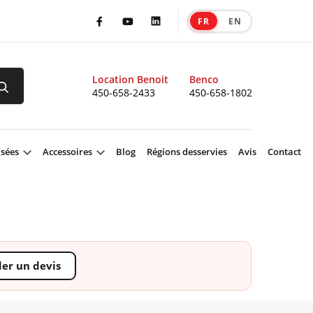
FR
EN
|
Facebook
Youtube
LinkedIn
Location Benoit
Benco
450-658-2433
450-658-1802
isées
Accessoires
Blog
Régions desservies
Avis
Contact
r un devis