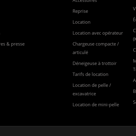
Accessoires
V
Reprise
É
Location
C
s
Location avec opérateur
(
res & presse
Chargeuse compacte /
C
articulé
M
Déneigeuse à trottoir
T
Tarifs de location
A
Location de pelle /
B
excavatrice
S
Location de mini-pelle