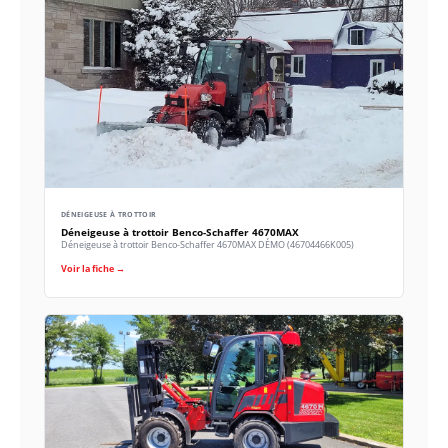
DÉNEIGEUSE À TROTTOIR
Déneigeuse à trottoir Benco-Schaffer 4670MAX
Déneigeuse à trottoir Benco-Schaffer 4670MAX DÉMO (46704466K005)
Voir la fiche →