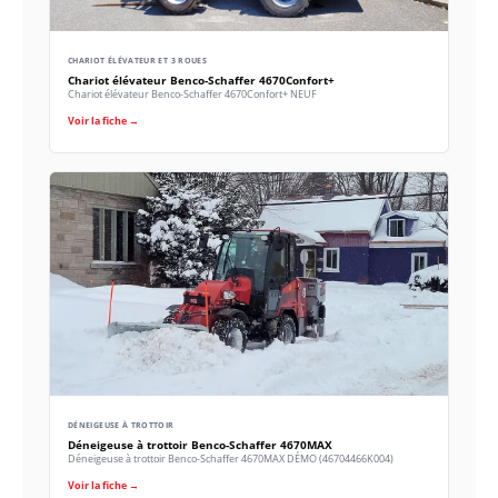
CHARIOT ÉLÉVATEUR ET 3 ROUES
Chariot élévateur Benco-Schaffer 4670Confort+
Chariot élévateur Benco-Schaffer 4670Confort+ NEUF
Voir la fiche →
DÉNEIGEUSE À TROTTOIR
Déneigeuse à trottoir Benco-Schaffer 4670MAX
Déneigeuse à trottoir Benco-Schaffer 4670MAX DÉMO (46704466K004)
Voir la fiche →