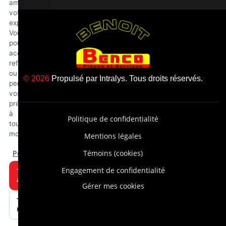
améliorer
votre
expérience.
Vous
pouvez
accepter,
refuser
ou
© 2026
Propulsé par
Intralys
. Tous droits réservés.
personnaliser
vos
préférences
à
Politique de confidentialité
tout
moment.
Mentions légales
Personnaliser
Témoins (cookies)
Engagement de confidentialité
Tout
accepter
Gérer mes cookies
Tout
refuser