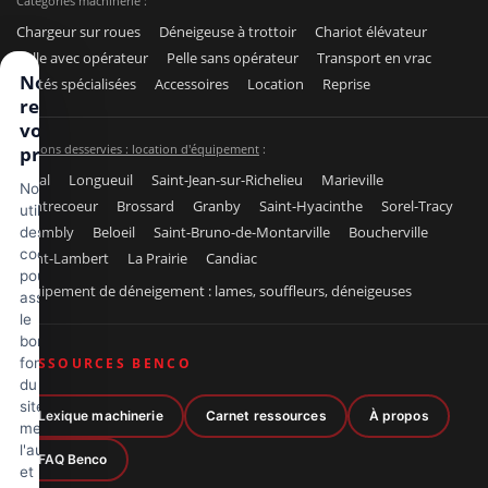
Catégories machinerie :
Chargeur sur roues
Déneigeuse à trottoir
Chariot élévateur
Pelle avec opérateur
Pelle sans opérateur
Transport en vrac
Nous
Unités spécialisées
Accessoires
Location
Reprise
respectons
votre vie
Régions desservies : location d'équipement
:
privée
Laval
Longueuil
Saint-Jean-sur-Richelieu
Marieville
Nous
Contrecoeur
Brossard
Granby
Saint-Hyacinthe
Sorel-Tracy
utilisons
Chambly
Beloeil
Saint-Bruno-de-Montarville
Boucherville
des
cookies
Saint-Lambert
La Prairie
Candiac
pour
Équipement de déneigement : lames, souffleurs, déneigeuses
assurer
le
bon
fonctionnement
RESSOURCES BENCO
du
site,
Lexique machinerie
Carnet ressources
À propos
mesurer
l'audience
FAQ Benco
et