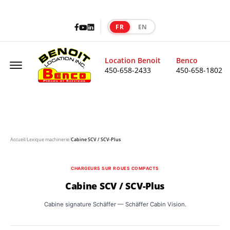
Facebook
LinkedIn
Youtube
FR
EN
|
Offcanvas Menu Open
Location Benoit
Benco
450-658-2433
450-658-1802
Accueil
/
Lexique machinerie
/
Cabine SCV / SCV-Plus
CHARGEURS SUR ROUES COMPACTS
Cabine SCV / SCV-Plus
Cabine signature Schäffer — Schäffer Cabin Vision.