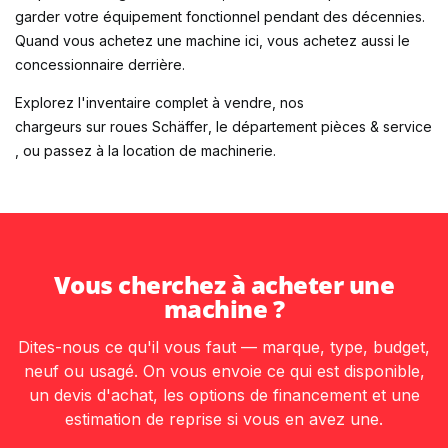
garder votre équipement fonctionnel pendant des décennies.
Quand vous achetez une machine ici, vous achetez aussi le
concessionnaire derrière.
Explorez l'
inventaire complet à vendre
, nos
chargeurs sur roues Schäffer
, le
département pièces & service
, ou passez à la
location de machinerie
.
Vous cherchez à acheter une
machine ?
Dites-nous ce qu'il vous faut — marque, type, budget,
neuf ou usagé. On vous envoie ce qui est disponible,
un devis d'achat, les options de financement et une
estimation de reprise si vous en avez une.