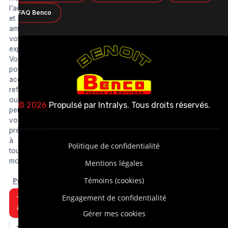
l'audience
FAQ Benco
et
améliorer
votre
expérience.
Vous
pouvez
accepter,
refuser
ou
© 2026
Propulsé par
Intralys
. Tous droits réservés.
personnaliser
vos
préférences
à
Politique de confidentialité
tout
moment.
Mentions légales
Personnaliser
Témoins (cookies)
Engagement de confidentialité
Tout
accepter
Gérer mes cookies