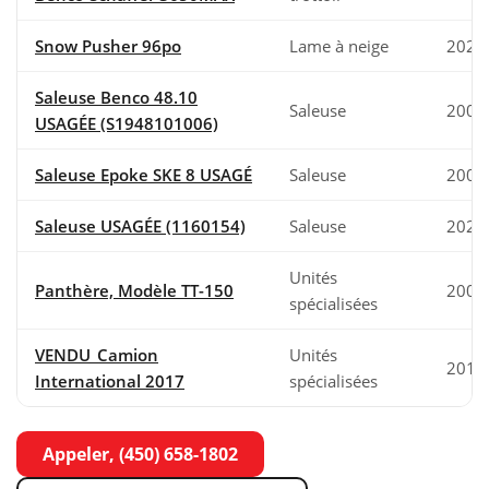
Snow Pusher 96po
Lame à neige
2024
Saleuse Benco 48.10
Saleuse
2000
USAGÉE (S1948101006)
Saleuse Epoke SKE 8 USAGÉ
Saleuse
2000
Saleuse USAGÉE (1160154)
Saleuse
2024
Unités
Panthère, Modèle TT-150
2001
spécialisées
VENDU_Camion
Unités
2017
International 2017
spécialisées
Appeler, (450) 658-1802