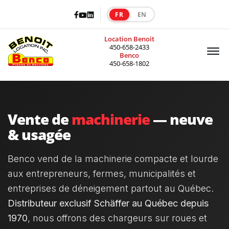
Facebook
LinkedIn
Youtube
FR
EN
|
Location Benoit
Of
450-658-2433
Benco
450-658-1802
Vente de
machinerie
— neuve
& usagée
Benco vend de la machinerie compacte et lourde
aux entrepreneurs, fermes, municipalités et
entreprises de déneigement partout au Québec.
Distributeur exclusif Schäffer au Québec depuis
1970
, nous offrons des chargeurs sur roues et