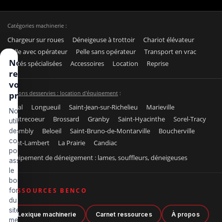
Catégories machinerie :
Chargeur sur roues
Déneigeuse à trottoir
Chariot élévateur
Pelle avec opérateur
Pelle sans opérateur
Transport en vrac
Nous
Unités spécialisées
Accessoires
Location
Reprise
respectons
votre vie
Régions desservies : location d'équipement
:
privée
Laval
Longueuil
Saint-Jean-sur-Richelieu
Marieville
Nous
Contrecoeur
Brossard
Granby
Saint-Hyacinthe
Sorel-Tracy
utilisons
Chambly
Beloeil
Saint-Bruno-de-Montarville
Boucherville
des
cookies
Saint-Lambert
La Prairie
Candiac
pour
Équipement de déneigement : lames, souffleurs, déneigeuses
assurer
le
bon
fonctionnement
RESSOURCES BENCO
du
site,
Lexique machinerie
Carnet ressources
À propos
mesurer