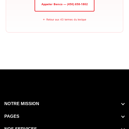
Appeler Benco — (450) 658-1802
← Retour aux 43 termes du lexique
NOTRE MISSION
PAGES
NOS SERVICES