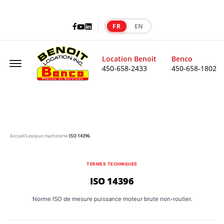
Facebook
LinkedIn
Youtube
FR
EN
|
Offcanvas Menu Open
Location Benoit
Benco
450-658-2433
450-658-1802
Accueil
/
Lexique machinerie
/
ISO 14396
TERMES TECHNIQUES
ISO 14396
Norme ISO de mesure puissance moteur brute non-routier.