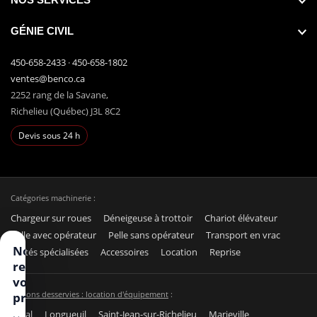
GÉNIE CIVIL
450-658-2433
·
450-658-1802
ventes@benco.ca
2252 rang de la Savane,
Richelieu (Québec) J3L 8C2
Devis sous 24 h
Catégories machinerie :
Chargeur sur roues
Déneigeuse à trottoir
Chariot élévateur
Pelle avec opérateur
Pelle sans opérateur
Transport en vrac
Nous
Unités spécialisées
Accessoires
Location
Reprise
respectons
votre vie
Régions desservies : location d'équipement
:
privée
Laval
Longueuil
Saint-Jean-sur-Richelieu
Marieville