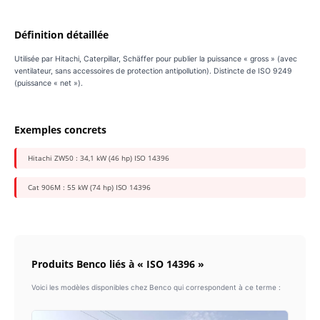
Définition détaillée
Utilisée par Hitachi, Caterpillar, Schäffer pour publier la puissance « gross » (avec
ventilateur, sans accessoires de protection antipollution). Distincte de ISO 9249
(puissance « net »).
Exemples concrets
Hitachi ZW50 : 34,1 kW (46 hp) ISO 14396
Cat 906M : 55 kW (74 hp) ISO 14396
Produits Benco liés à « ISO 14396 »
Voici les modèles disponibles chez Benco qui correspondent à ce terme :