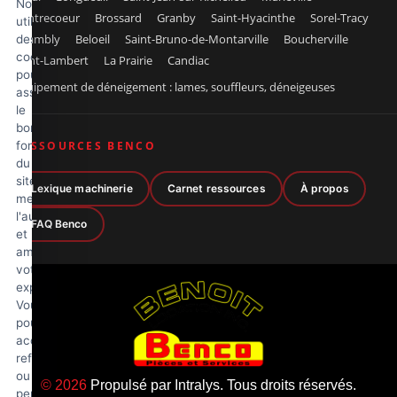
Nous
Contrecoeur
Brossard
Granby
Saint-Hyacinthe
Sorel-Tracy
utilisons
Chambly
Beloeil
Saint-Bruno-de-Montarville
Boucherville
des
cookies
Saint-Lambert
La Prairie
Candiac
pour
Équipement de déneigement : lames, souffleurs, déneigeuses
assurer
le
bon
fonctionnement
RESSOURCES BENCO
du
site,
Lexique machinerie
Carnet ressources
À propos
mesurer
l'audience
FAQ Benco
et
améliorer
votre
expérience.
Vous
pouvez
accepter,
refuser
ou
© 2026
Propulsé par
Intralys
. Tous droits réservés.
personnaliser