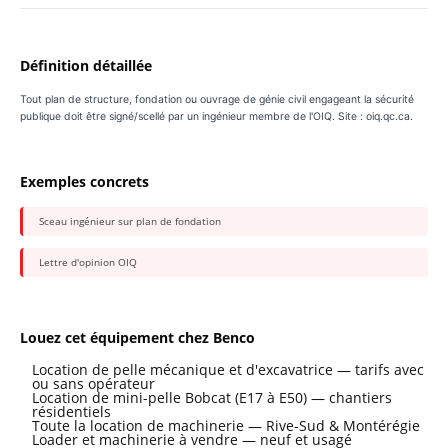
Définition détaillée
Tout plan de structure, fondation ou ouvrage de génie civil engageant la sécurité
publique doit être signé/scellé par un ingénieur membre de l'OIQ. Site : oiq.qc.ca.
Exemples concrets
Sceau ingénieur sur plan de fondation
Lettre d'opinion OIQ
Louez cet équipement chez Benco
Location de pelle mécanique et d'excavatrice — tarifs avec
ou sans opérateur
Location de mini-pelle Bobcat (E17 à E50) — chantiers
résidentiels
Toute la location de machinerie — Rive-Sud & Montérégie
Loader et machinerie à vendre — neuf et usagé