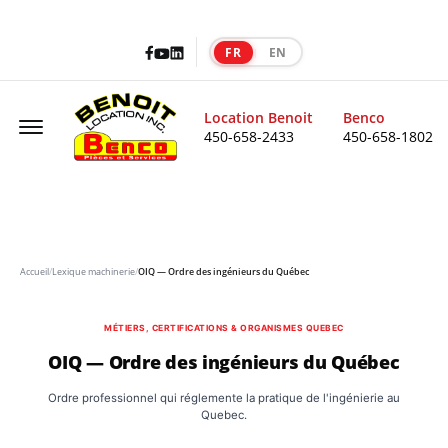
Facebook
LinkedIn
Youtube
FR
EN
|
Offcanvas Menu Open
Location Benoit
Benco
450-658-2433
450-658-1802
Accueil
/
Lexique machinerie
/
OIQ — Ordre des ingénieurs du Québec
MÉTIERS, CERTIFICATIONS & ORGANISMES QUEBEC
OIQ — Ordre des ingénieurs du Québec
Ordre professionnel qui réglemente la pratique de l'ingénierie au
Quebec.