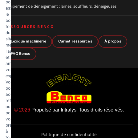
pour
Équipement de déneigement : lames, souffleurs, déneigeuses
assurer
le
bon
fonctionnement
RESSOURCES BENCO
du
site,
Lexique machinerie
Carnet ressources
À propos
mesurer
l'audience
FAQ Benco
et
améliorer
votre
expérience.
Vous
pouvez
accepter,
refuser
ou
© 2026
Propulsé par
Intralys
. Tous droits réservés.
personnaliser
vos
préférences
à
Politique de confidentialité
tout