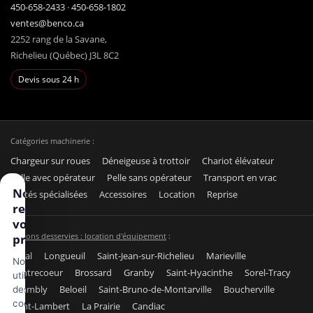
450-658-2433
·
450-658-1802
ventes@benco.ca
2252 rang de la Savane,
Richelieu (Québec) J3L 8C2
Devis sous 24 h
Catégories machinerie :
Chargeur sur roues
Déneigeuse à trottoir
Chariot élévateur
Pelle avec opérateur
Pelle sans opérateur
Transport en vrac
Nous
Unités spécialisées
Accessoires
Location
Reprise
respectons
votre vie
Régions desservies : location d'équipement
:
privée
Laval
Longueuil
Saint-Jean-sur-Richelieu
Marieville
Nous
Contrecoeur
Brossard
Granby
Saint-Hyacinthe
Sorel-Tracy
utilisons
Chambly
Beloeil
Saint-Bruno-de-Montarville
Boucherville
des
cookies
Saint-Lambert
La Prairie
Candiac