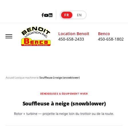
Facebook
LinkedIn
Youtube
FR
EN
|
Offcanvas Menu Open
Location Benoit
Benco
450-658-2433
450-658-1802
Accueil
/
Lexique machinerie
/
Souffleuse à neige (snowblower)
DÉNEIGEUSES & ÉQUIPEMENT HIVER
Souffleuse à neige (snowblower)
Rotor + turbine — projette la neige loin du trottoir ou de la route.