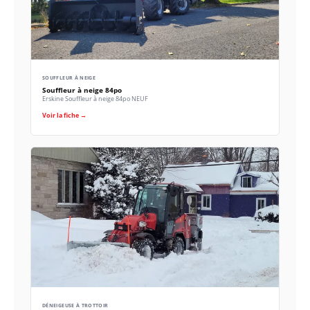
SOUFFLEUR À NEIGE
Souffleur à neige 84po
Erskine Souffleur à neige 84po NEUF
Voir la fiche →
DÉNEIGEUSE À TROTTOIR