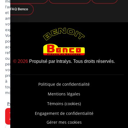
mesurer
l'audience
FAQ Benco
et
améliorer
votre
expérience.
Vous
pouvez
accepter,
refuser
ou
© 2026
Propulsé par
Intralys
. Tous droits réservés.
personnaliser
vos
préférences
à
Politique de confidentialité
tout
moment.
Mentions légales
Personnaliser
Témoins (cookies)
Engagement de confidentialité
Tout
accepter
Gérer mes cookies