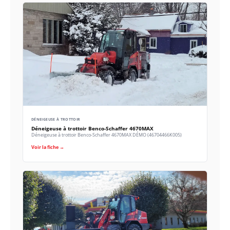
DÉNEIGEUSE À TROTTOIR
Déneigeuse à trottoir Benco-Schaffer 4670MAX
Déneigeuse à trottoir Benco-Schaffer 4670MAX DÉMO (46704466K005)
Voir la fiche →