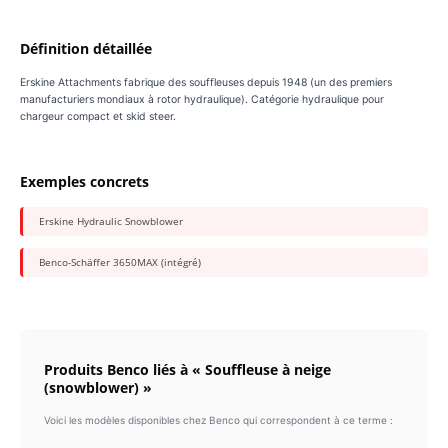
Définition détaillée
Erskine Attachments fabrique des souffleuses depuis 1948 (un des premiers
manufacturiers mondiaux à rotor hydraulique). Catégorie hydraulique pour
chargeur compact et skid steer.
Exemples concrets
Erskine Hydraulic Snowblower
Benco-Schäffer 3650MAX (intégré)
Produits Benco liés à « Souffleuse à neige
(snowblower) »
Voici les modèles disponibles chez Benco qui correspondent à ce terme :