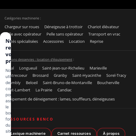
Catégories machinerie :
Chargeur sur roues
Déneigeuse à trottoir
Chariot élévateur
Pelle avec opérateur
Pelle sans opérateur
Transport en vrac
Nous
Unités spécialisées
Accessoires
Location
Reprise
respectons
votre vie
Régions desservies : location d'équipement
:
privée
Laval
Longueuil
Saint-Jean-sur-Richelieu
Marieville
Nous
Contrecoeur
Brossard
Granby
Saint-Hyacinthe
Sorel-Tracy
utilisons
Chambly
Beloeil
Saint-Bruno-de-Montarville
Boucherville
des
cookies
Saint-Lambert
La Prairie
Candiac
pour
Équipement de déneigement : lames, souffleurs, déneigeuses
assurer
le
bon
fonctionnement
RESSOURCES BENCO
du
site,
Lexique machinerie
Carnet ressources
À propos