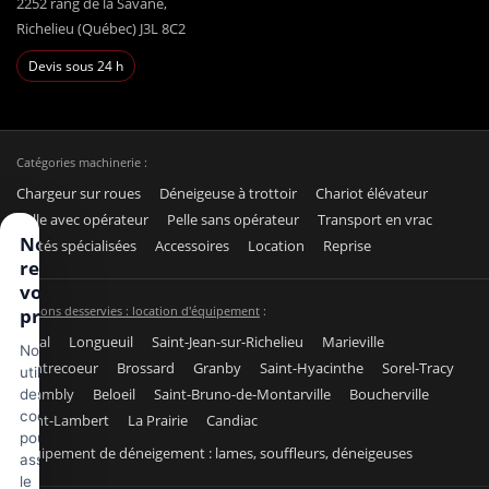
2252 rang de la Savane,
Richelieu (Québec) J3L 8C2
Devis sous 24 h
Catégories machinerie :
Chargeur sur roues
Déneigeuse à trottoir
Chariot élévateur
Pelle avec opérateur
Pelle sans opérateur
Transport en vrac
Nous
Unités spécialisées
Accessoires
Location
Reprise
respectons
votre vie
Régions desservies : location d'équipement
:
privée
Laval
Longueuil
Saint-Jean-sur-Richelieu
Marieville
Nous
Contrecoeur
Brossard
Granby
Saint-Hyacinthe
Sorel-Tracy
utilisons
Chambly
Beloeil
Saint-Bruno-de-Montarville
Boucherville
des
cookies
Saint-Lambert
La Prairie
Candiac
pour
Équipement de déneigement : lames, souffleurs, déneigeuses
assurer
le