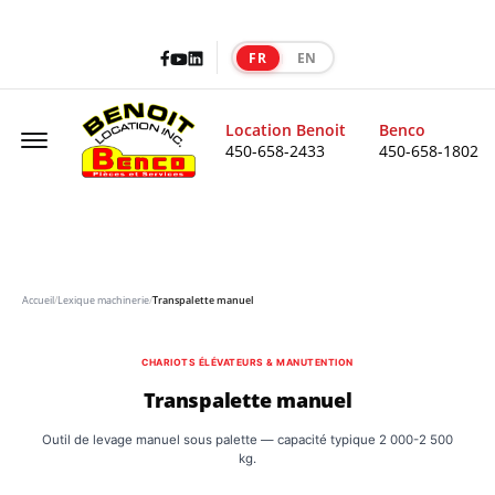
Facebook
LinkedIn
Youtube
FR
EN
|
Offcanvas Menu Open
Location Benoit
Benco
450-658-2433
450-658-1802
Accueil
/
Lexique machinerie
/
Transpalette manuel
CHARIOTS ÉLÉVATEURS & MANUTENTION
Transpalette manuel
Outil de levage manuel sous palette — capacité typique 2 000-2 500
kg.