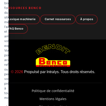
bon
fonctionnement
RESSOURCES BENCO
du
site,
Lexique machinerie
Carnet ressources
À propos
mesurer
l'audience
FAQ Benco
et
améliorer
votre
expérience.
Vous
pouvez
accepter,
refuser
ou
© 2026
Propulsé par
Intralys
. Tous droits réservés.
personnaliser
vos
préférences
à
Politique de confidentialité
tout
moment.
Mentions légales