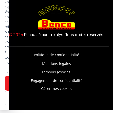
votre
expérience.
Vous
pouvez
accepter,
refuser
ou
© 2026
Propulsé par
Intralys
. Tous droits réservés.
personnaliser
vos
préférences
à
Politique de confidentialité
tout
moment.
Mentions légales
Personnaliser
Témoins (cookies)
Engagement de confidentialité
Tout
accepter
Gérer mes cookies
Tout
refuser