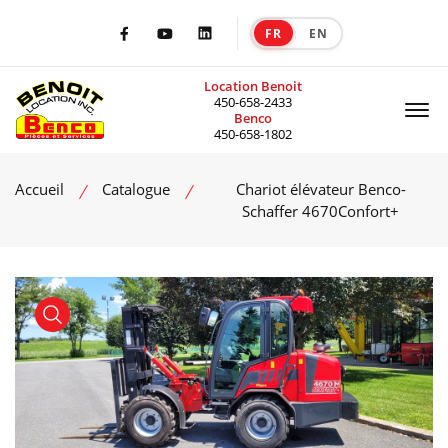
FR
EN
|
Facebook
Youtube
LinkedIn
Location Benoit
Of
450-658-2433
Benco
450-658-1802
Accueil
Catalogue
Chariot élévateur Benco-
Schaffer 4670Confort+
product view