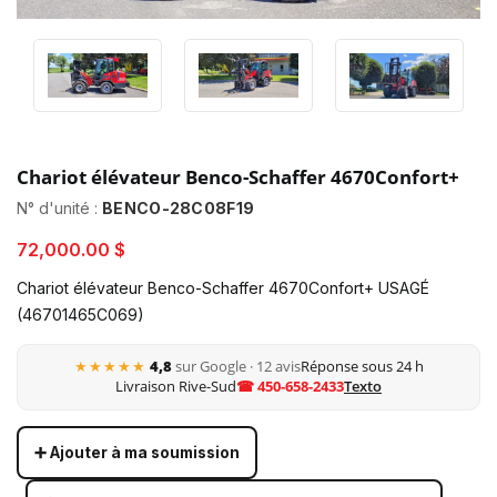
Chariot élévateur Benco-Schaffer 4670Confort+
N° d'unité :
BENCO-28C08F19
72,000.00 $
Chariot élévateur Benco-Schaffer 4670Confort+ USAGÉ
(46701465C069)
★★★★★
4,8
sur Google · 12 avis
Réponse sous 24 h
Livraison Rive-Sud
☎ 450-658-2433
Texto
➕ Ajouter à ma soumission