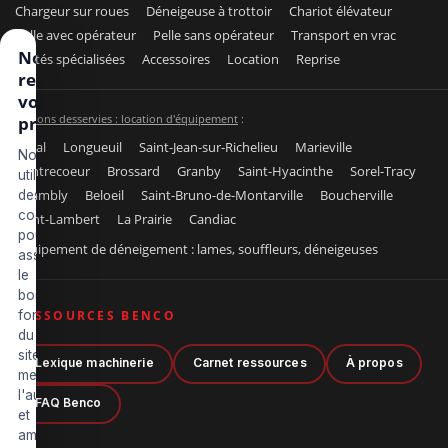
Chargeur sur roues
Déneigeuse à trottoir
Chariot élévateur
Pelle avec opérateur
Pelle sans opérateur
Transport en vrac
Nous
Unités spécialisées
Accessoires
Location
Reprise
respectons
votre vie
Régions desservies : location d'équipement
:
privée
Laval
Longueuil
Saint-Jean-sur-Richelieu
Marieville
Nous
Contrecoeur
Brossard
Granby
Saint-Hyacinthe
Sorel-Tracy
utilisons
Chambly
Beloeil
Saint-Bruno-de-Montarville
Boucherville
des
cookies
Saint-Lambert
La Prairie
Candiac
pour
Équipement de déneigement : lames, souffleurs, déneigeuses
assurer
le
bon
fonctionnement
RESSOURCES BENCO
du
site,
Lexique machinerie
Carnet ressources
À propos
mesurer
l'audience
FAQ Benco
et
améliorer