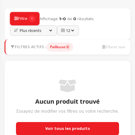
ACCESSOIRES
Filtre
Affichage
1–0
de
0
résultats
1
FILTRES ACTIFS :
Pailleuse
Effacer tout
Aucun produit trouvé
Essayez de modifier vos filtres ou votre recherche.
Voir tous les produits