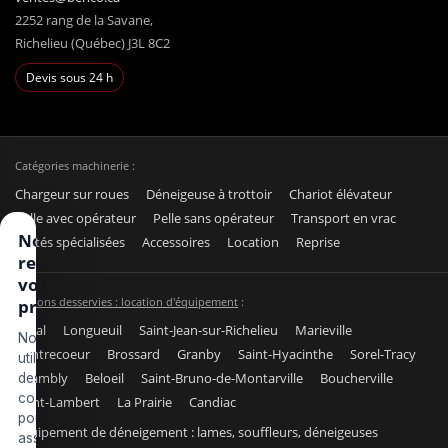
2252 rang de la Savane,
Richelieu (Québec) J3L 8C2
Devis sous 24 h
Catégories machinerie :
Chargeur sur roues
Déneigeuse à trottoir
Chariot élévateur
Pelle avec opérateur
Pelle sans opérateur
Transport en vrac
Nous
Unités spécialisées
Accessoires
Location
Reprise
respectons
votre vie
Régions desservies : location d'équipement
:
privée
Laval
Longueuil
Saint-Jean-sur-Richelieu
Marieville
Nous
Contrecoeur
Brossard
Granby
Saint-Hyacinthe
Sorel-Tracy
utilisons
Chambly
Beloeil
Saint-Bruno-de-Montarville
Boucherville
des
cookies
Saint-Lambert
La Prairie
Candiac
pour
Équipement de déneigement : lames, souffleurs, déneigeuses
assurer