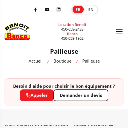
FR
EN
|
Facebook
Youtube
LinkedIn
Location Benoit
Of
450-658-2433
Benco
450-658-1802
Pailleuse
Accueil
Boutique
Pailleuse
Besoin d'aide pour choisir le bon équipement ?
Appeler
Demander un devis
CATALOGUE MACHINERIE LOURDE — VENTE, LOCATION ET