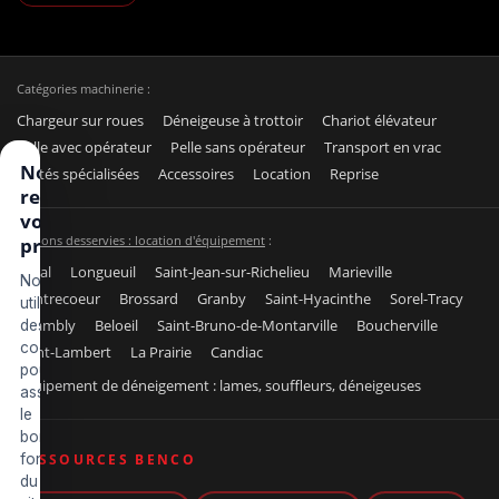
Catégories machinerie :
Chargeur sur roues
Déneigeuse à trottoir
Chariot élévateur
Pelle avec opérateur
Pelle sans opérateur
Transport en vrac
Nous
Unités spécialisées
Accessoires
Location
Reprise
respectons
votre vie
Régions desservies : location d'équipement
:
privée
Laval
Longueuil
Saint-Jean-sur-Richelieu
Marieville
Nous
Contrecoeur
Brossard
Granby
Saint-Hyacinthe
Sorel-Tracy
utilisons
Chambly
Beloeil
Saint-Bruno-de-Montarville
Boucherville
des
cookies
Saint-Lambert
La Prairie
Candiac
pour
Équipement de déneigement : lames, souffleurs, déneigeuses
assurer
le
bon
fonctionnement
RESSOURCES BENCO
du