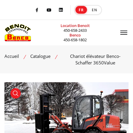
FR
EN
|
Facebook
Youtube
LinkedIn
Location Benoit
Of
450-658-2433
Benco
450-658-1802
Accueil
Catalogue
Chariot élévateur Benco-
Schaffer 3650Value
product view