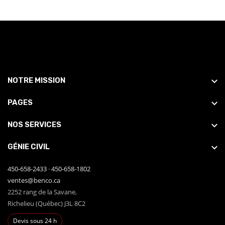
NOTRE MISSION
PAGES
NOS SERVICES
GÉNIE CIVIL
450-658-2433
·
450-658-1802
ventes@benco.ca
2252 rang de la Savane,
Richelieu (Québec) J3L 8C2
Devis sous 24 h