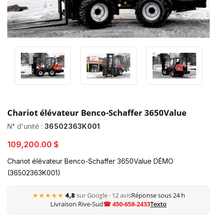
Chariot élévateur Benco-Schaffer 3650Value
N° d'unité :
36502363K001
109,200.00 $
Chariot élévateur Benco-Schaffer 3650Value DÉMO
(36502363K001)
★★★★★
4,8
sur Google · 12 avis
Réponse sous 24 h
Livraison Rive-Sud
☎ 450-658-2433
Texto