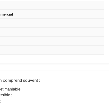
mmercial
n comprend souvent :
et maniable ;
rsible ;
;