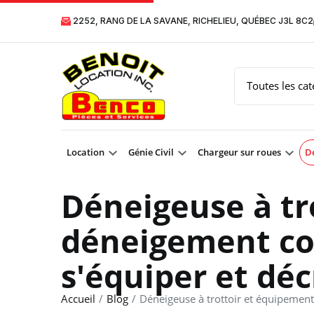
2252, RANG DE LA SAVANE, RICHELIEU, QUÉBEC J3L 8C2
Location
Génie Civil
Chargeur sur roues
Dé
Déneigeuse à tr
déneigement co
s'équiper et déc
Accueil
Blog
Déneigeuse à trottoir et équipement