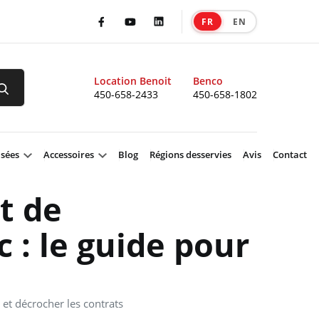
FR
EN
|
Facebook
Youtube
LinkedIn
Location Benoit
Benco
450-658-2433
450-658-1802
isées
Accessoires
Blog
Régions desservies
Avis
Contact
t de
: le guide pour
et décrocher les contrats