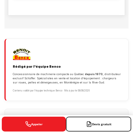
Rédigé par l'équipe Benco
Concessionnaire de machinerie compacte au Québec
depuis 1970
, distributeur
exclusif Schäffer. Spécialistes en vente et location d'équipement : chargeurs
sur roues, pelles et déneigeuses, en Montérégie et sur la Rive-Sud.
Contenu validé par l'équipe technique Benco · Mis à jour le 08/08/2026
Louez cet équipement chez Benco
Appeler
Devis gratuit
Location de pelle mécanique et d'excavatrice : tarifs avec ou sans
opérateur