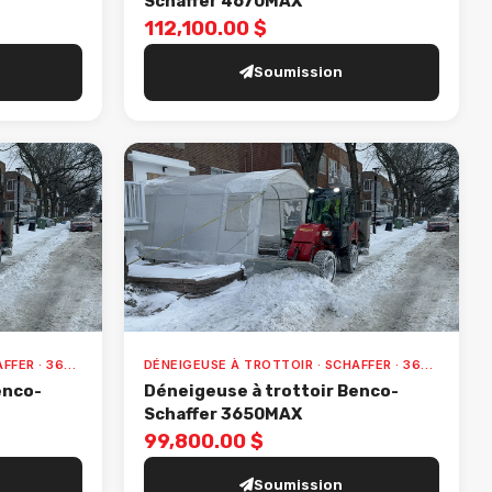
Schaffer 4670MAX
112,100.00 $
Soumission
DÉNEIGEUSE À TROTTOIR · SCHAFFER · 3650MAX
DÉNEIGEUSE À TROTTOIR · SCHAFFER · 3650MAX
enco-
Déneigeuse à trottoir Benco-
Schaffer 3650MAX
99,800.00 $
Soumission