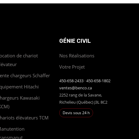
GÉNIE CIVIL
ocation de chariot
Nos Réalisations
lévateur
Votre Projet
ente chargeurs Schäffer
450-658-2433
·
450-658-1802
quipement Hitachi
ventes@benco.ca
2252 rang de la Savane,
hargeurs Kawasaki
Richelieu (Québec) J3L 8C2
KCM)
Devis sous 24 h
hariots élévateurs TCM
anutention
ransmanut