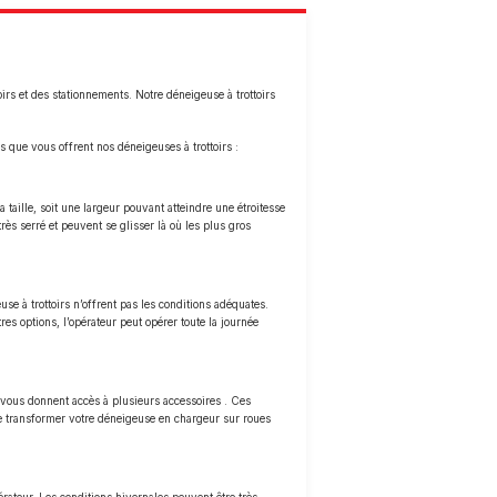
oirs et des stationnements. Notre déneigeuse à trottoirs
 que vous offrent nos déneigeuses à trottoirs :
 taille, soit une largeur pouvant atteindre une étroitesse
rès serré et peuvent se glisser là où les plus gros
e à trottoirs n’offrent pas les conditions adéquates.
s options, l’opérateur peut opérer toute la journée
r vous donnent accès à plusieurs accessoires . Ces
de transformer votre déneigeuse en chargeur sur roues