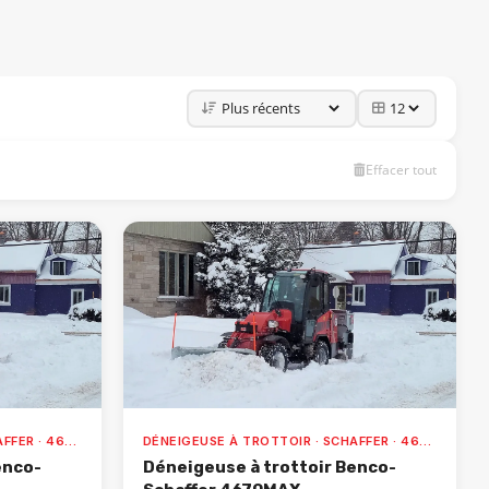
Effacer tout
DÉNEIGEUSE À TROTTOIR · SCHAFFER · 4670MAX
DÉNEIGEUSE À TROTTOIR · SCHAFFER · 4670MAX
enco-
Déneigeuse à trottoir Benco-