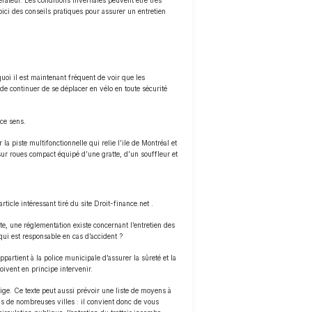
pérateur. Les conditions hivernales peuvent être très
ici des conseils pratiques pour assurer un entretien
uoi il est maintenant fréquent de voir que les
de continuer de se déplacer en vélo en toute sécurité
 ce sens.
 piste multifonctionnelle qui relie l’ile de Montréal et
ur roues compact équipé d’une gratte, d’un souffleur et
ticle intéressant tiré du site Droit-finance.net .
te, une réglementation existe concernant l’entretien des
 qui est responsable en cas d’accident ?
partient à la police municipale d’assurer la sûreté et la
oivent en principe intervenir.
ige. Ce texte peut aussi prévoir une liste de moyens à
ns de nombreuses villes : il convient donc de vous