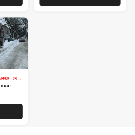
DÉNEIGEUSE À TROTTOIR · SCHAFFER · 3650MAX
enco-