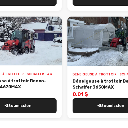
DÉNEIGEUSE À TROTTOIR · SCHAFFER · 4670MAX
se à trottoir Benco-
Déneigeuse à trottoir B
r 4670MAX
Schaffer 3650MAX
0.01 $
Soumission
Soumission