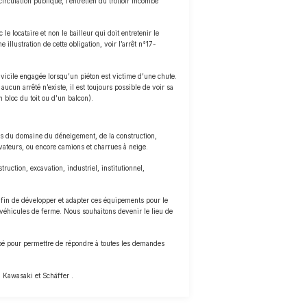
irculation publique, l’entretien du trottoir incombe
le locataire et non le bailleur qui doit entretenir le
illustration de cette obligation, voir l’arrêt n°17-
é vicile engagée lorsqu’un piéton est victime d’une chute.
ucun arrêté n’existe, il est toujours possible de voir sa
 bloc du toit ou d’un balcon).
es du domaine du déneigement, de la construction,
évateurs, ou encore camions et charrues à neige.
ruction, excavation, industriel, institutionnel,
t afin de développer et adapter ces équipements pour le
 véhicules de ferme. Nous souhaitons devenir le lieu de
ipé pour permettre de répondre à toutes les demandes
, Kawasaki et Schäffer .