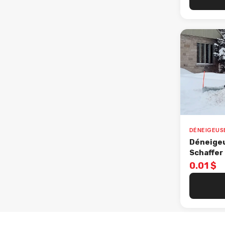
Déneigeu
Schaffe
0.01 $