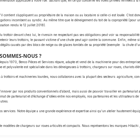
ementation applicable à votre rue. Sachant que, en ce qui concerne les voies privées fermées à la c
 contient s’appliquent au propriétaire de la maison ou au locataire si celle-ci est louée. C’est donc 
ligations incombent au syndic. Au même titre que le déneigement du toit de la copropriété (pour une 
ation rendu le 12 juillet 2018).
 trottoir devant chez lui, le riverain ne respectant pas ses obligations peut voir sa responsabilit
retenir leurs trottoirs, le passant victime d’une chute peut agir contre la commune. Enfin, même si a
dégâts causés par des blocs de neige ou de glaces tombés de sa propriété (exemple : la chute d’un
I SOMMES-NOUS ?
depuis 1970, Benco Pièces et Services répare, adapte et vend de la machinerie pour des entrepris
e et polyvalente est spécialisée dans les déneigeuses à trottoirs, chargeurs sur roues, chariots él
à trottoirs et machineries lourdes, nous collaborons avec la plupart des secteurs: agriculture, const
e d’innover par nos produits conventionnels d’abord, mais aussi de pouvoir travailler en partenaria
at de partenariat et d’échange d’idées entre nos employés, nos partenaires et les utilisateurs de
utres.
s services. Notre équipe a une grande expérience et expertise ainsi qu’un atelier hautement équ
 de modèles de chargeurs sur roues articulés et compacts. Nous représentons les marques Hitachi 