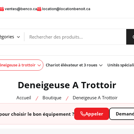
ventes@benco.ca
location@locationbenoit.ca
neigeuse à trottoir
Chariot élévateur et 3 roues
Unités spécial
Deneigeuse A Trottoir
Accueil
Boutique
Deneigeuse A Trottoir
Appeler
Demande
pour choisir le bon équipement ?