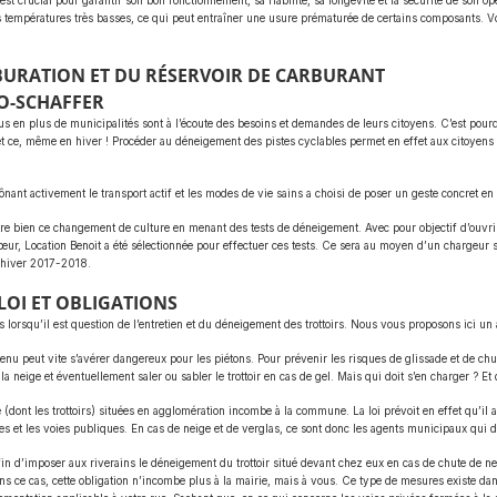
est crucial pour garantir son bon fonctionnement, sa fiabilité, sa longévité et la sécurité de son o
es températures très basses, ce qui peut entraîner une usure prématurée de certains composants. Vo
BURATION ET DU RÉSERVOIR DE CARBURANT
O-SCHAFFER
lus en plus de municipalités sont à l’écoute des besoins et demandes de leurs citoyens. C’est pourq
 et ce, même en hiver ! Procéder au déneigement des pistes cyclables permet en effet aux citoyens 
ônant activement le transport actif et les modes de vie sains a choisi de poser un geste concret en
re bien ce changement de culture en menant des tests de déneigement. Avec pour objectif d’ouvrir la
ur, Location Benoit a été sélectionnée pour effectuer ces tests. Ce sera au moyen d’un chargeur s
l’hiver 2017-2018.
LOI ET OBLIGATIONS
lorsqu’il est question de l’entretien et du déneigement des trottoirs. Nous vous proposons ici un ar
tenu peut vite s’avérer dangereux pour les piétons. Pour prévenir les risques de glissade et de chu
la neige et éventuellement saler ou sabler le trottoir en cas de gel. Mais qui doit s’en charger ? Et
 (dont les trottoirs) situées en agglomération incombe à la commune. La loi prévoit en effet qu’il ap
s et les voies publiques. En cas de neige et de verglas, ce sont donc les agents municipaux qui d
in d’imposer aux riverains le déneigement du trottoir situé devant chez eux en cas de chute de ne
ns ce cas, cette obligation n’incombe plus à la mairie, mais à vous. Ce type de mesures existe da