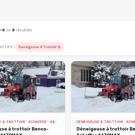
ACHINERIE LOURDE — VENTE, LOCATION ET ACCESSOIRES
1–8
de
8
résultats
ACTIFS :
Deneigeuse A Trottoir
DÉNEIGEUSE À TROTTOIR · SCHAFFER · 4670MAX
se à trottoir Benco-
Déneigeuse à trottoir B