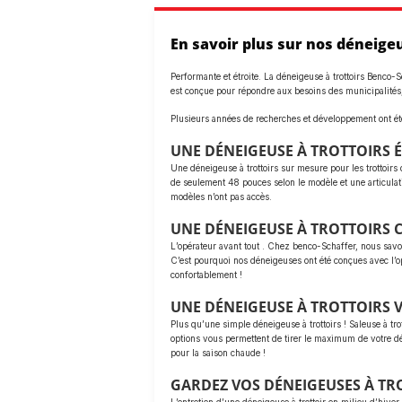
En savoir plus sur nos déneigeu
Performante et étroite. La déneigeuse à trottoirs Benco-S
est conçue pour répondre aux besoins des municipalités
Plusieurs années de recherches et développement ont été
UNE DÉNEIGEUSE À TROTTOIRS 
Une déneigeuse à trottoirs sur mesure pour les trottoirs 
de seulement 48 pouces selon le modèle et une articulatio
modèles n’ont pas accès.
UNE DÉNEIGEUSE À TROTTOIRS
L’opérateur avant tout . Chez benco-Schaffer, nous savon
C’est pourquoi nos déneigeuses ont été conçues avec l’op
confortablement !
UNE DÉNEIGEUSE À TROTTOIRS V
Plus qu’une simple déneigeuse à trottoirs ! Saleuse à tr
options vous permettent de tirer le maximum de votre dé
pour la saison chaude !
GARDEZ VOS DÉNEIGEUSES À TR