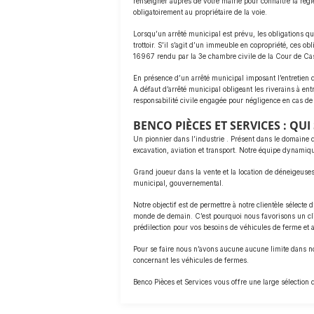
renseigner auprès de votre mairie pour connaitre la régl
obligatoirement au propriétaire de la voie.
Lorsqu’un arrêté municipal est prévu, les obligations qu’il
trottoir. S’il s’agit d’un immeuble en copropriété, ces ob
16967 rendu par la 3e chambre civile de la Cour de Cass
En présence d’un arrêté municipal imposant l’entretien du
A défaut d’arrêté municipal obligeant les riverains à ent
responsabilité civile engagée pour négligence en cas de 
BENCO PIÈCES ET SERVICES : QU
Un pionnier dans l’industrie . Présent dans le domaine 
excavation, aviation et transport. Notre équipe dynamiqu
Grand joueur dans la vente et la location de déneigeuses 
municipal, gouvernemental.
Notre objectif est de permettre à notre clientèle sélect
monde de demain. C’est pourquoi nous favorisons un clim
prédilection pour vos besoins de véhicules de ferme et a
Pour se faire nous n’avons aucune aucune limite dans no
concernant les véhicules de fermes.
Benco Pièces et Services vous offre une large sélection