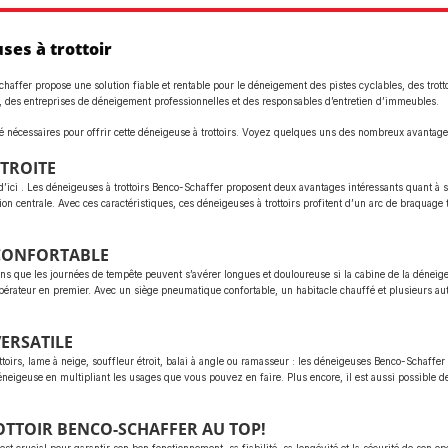
ses à trottoir
chaffer propose une solution fiable et rentable pour le déneigement des pistes cyclables, des trott
, des entreprises de déneigement professionnelles et des responsables d’entretien d’immeubles.
 nécessaires pour offrir cette déneigeuse à trottoirs. Voyez quelques uns des nombreux avantages
ÉTROITE
d’ici . Les déneigeuses à trottoirs Benco-Schaffer proposent deux avantages intéressants quant à sa
n centrale. Avec ces caractéristiques, ces déneigeuses à trottoirs profitent d’un arc de braquage t
 CONFORTABLE
s que les journées de tempête peuvent s’avérer longues et douloureuse si la cabine de la déneigeus
érateur en premier. Avec un siège pneumatique confortable, un habitacle chauffé et plusieurs autre
ERSATILE
ottoirs, lame à neige, souffleur étroit, balai à angle ou ramasseur : les déneigeuses Benco-Schaffe
neigeuse en multipliant les usages que vous pouvez en faire. Plus encore, il est aussi possible 
OTTOIR BENCO-SCHAFFER AU TOP!