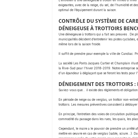
L’entretien d’une déneigeuse à trottoir en milieu d’hiver 
exigeantes, avec de la neige, du sel, de l’humidité et d
optimal de l’équipement durant la saison.
CONTRÔLE DU SYSTÈME DE CAR
DÉNEIGEUSE À TROTTOIRS BENC
Une déneigeuse à trottoirs qui a fait ses preuves . De p
municipalités décident d’entretenir les pistes cyclabes,
même lors de la saison froide.
Il suffit de prendre pour exemple la ville de Candiac. Pr
La société Les Ponts Jacques Cartier et Champlain illust
la Rive-Sud pour l’hiver 2018-2019. Notre entreprise sœ
d’un épandeur à déglaçant que se feront les tests pour 
DÉNEIGEMENT DES TROTTOIRS : 
Saviez-vous que… il existe des réglements et obligations 
En période de neige ou de verglas, un trottoir non-entre
trottoirs. Les mesures préventives consistent à déblayer 
En principe, l’entretien des voies de circulation publique
commodité du passage dans les rues, les quais, les place
Cependant, le maire a le pouvoir de prendre un arrêté af
mettre en oeuvre en cas de verglas (sable, sciure…). Da