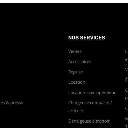
NOS SERVICES
Ventes
L
é
Accessoires
V
Reprise
É
Location
C
s
Location avec opérateur
(
res & presse
Chargeuse compacte /
C
articulé
M
Déneigeuse à trottoir
T