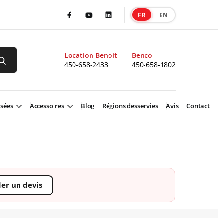
FR
EN
|
Facebook
Youtube
LinkedIn
Location Benoit
Benco
450-658-2433
450-658-1802
isées
Accessoires
Blog
Régions desservies
Avis
Contact
r un devis