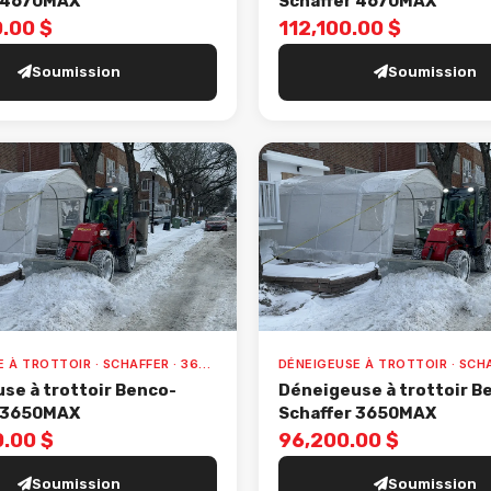
r 4670MAX
Schaffer 4670MAX
.00 $
112,100.00 $
Soumission
Soumission
DÉNEIGEUSE À TROTTOIR · SCHAFFER · 3650MAX
se à trottoir Benco-
Déneigeuse à trottoir B
r 3650MAX
Schaffer 3650MAX
.00 $
96,200.00 $
Soumission
Soumission