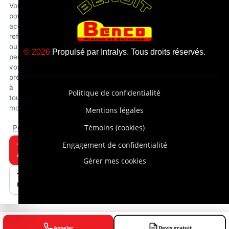
Vous
pouvez
accepter,
refuser
ou
© 2026
Propulsé par
Intralys
. Tous droits réservés.
personnaliser
vos
préférences
à
Politique de confidentialité
tout
moment.
Mentions légales
Personnaliser
Témoins (cookies)
Engagement de confidentialité
Tout
accepter
Gérer mes cookies
Tout
refuser
Appeler
Devis gratuit