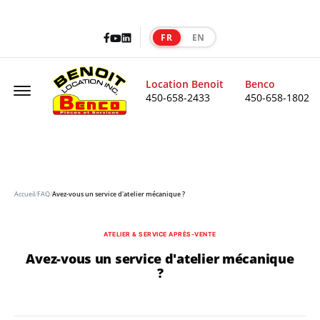
Facebook
LinkedIn
Youtube
FR
EN
|
Offcanvas Menu Open
Location Benoit
Benco
450-658-2433
450-658-1802
Accueil
/
FAQ
/
Avez-vous un service d'atelier mécanique ?
ATELIER & SERVICE APRÈS-VENTE
Avez-vous un service d'atelier mécanique
?