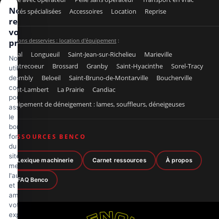
Nous
Unités spécialisées
Accessoires
Location
Reprise
respectons
votre vie
Régions desservies : location d'équipement
:
privée
Laval
Longueuil
Saint-Jean-sur-Richelieu
Marieville
Nous
Contrecoeur
Brossard
Granby
Saint-Hyacinthe
Sorel-Tracy
utilisons
Chambly
Beloeil
Saint-Bruno-de-Montarville
Boucherville
des
cookies
Saint-Lambert
La Prairie
Candiac
pour
Équipement de déneigement : lames, souffleurs, déneigeuses
assurer
le
bon
fonctionnement
RESSOURCES BENCO
du
site,
Lexique machinerie
Carnet ressources
À propos
mesurer
l'audience
FAQ Benco
et
améliorer
votre
expérience.