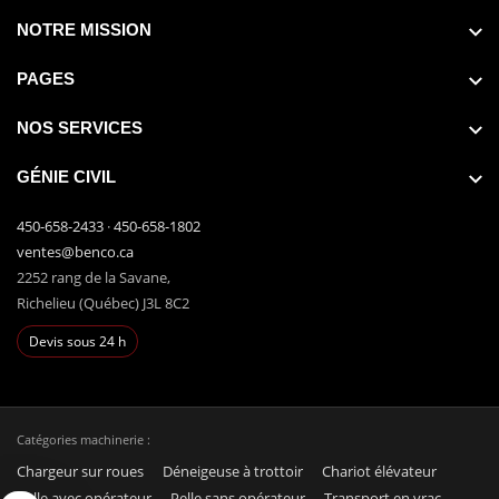
NOTRE MISSION
PAGES
NOS SERVICES
GÉNIE CIVIL
450-658-2433
·
450-658-1802
ventes@benco.ca
2252 rang de la Savane,
Richelieu (Québec) J3L 8C2
Devis sous 24 h
Catégories machinerie :
Chargeur sur roues
Déneigeuse à trottoir
Chariot élévateur
Pelle avec opérateur
Pelle sans opérateur
Transport en vrac