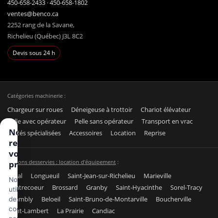
450-658-2433
·
450-658-1802
ventes@benco.ca
2252 rang de la Savane,
Richelieu (Québec) J3L 8C2
Devis sous 24 h
Catégories machinerie :
Chargeur sur roues
Déneigeuse à trottoir
Chariot élévateur
Pelle avec opérateur
Pelle sans opérateur
Transport en vrac
Nous
Unités spécialisées
Accessoires
Location
Reprise
respectons
votre vie
Régions desservies : location d'équipement
:
privée
Laval
Longueuil
Saint-Jean-sur-Richelieu
Marieville
Nous
Contrecoeur
Brossard
Granby
Saint-Hyacinthe
Sorel-Tracy
utilisons
Chambly
Beloeil
Saint-Bruno-de-Montarville
Boucherville
des
cookies
Saint-Lambert
La Prairie
Candiac