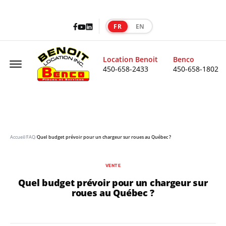
Facebook
LinkedIn
Youtube
FR
EN
|
Offcanvas Menu Open
Location Benoit
Benco
450-658-2433
450-658-1802
Accueil
/
FAQ
/
Quel budget prévoir pour un chargeur sur roues au Québec ?
VENTE
Quel budget prévoir pour un chargeur sur
roues au Québec ?