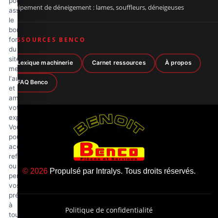
pour
Équipement de déneigement : lames, souffleurs, déneigeuses
assurer
le
bon
fonctionnement
RESSOURCES BENCO
du
site,
Lexique machinerie
Carnet ressources
À propos
mesurer
l'audience
FAQ Benco
et
améliorer
votre
expérience.
Vous
pouvez
accepter,
refuser
ou
© 2026
Propulsé par
Intralys
. Tous droits réservés.
personnaliser
vos
préférences
à
Politique de confidentialité
tout