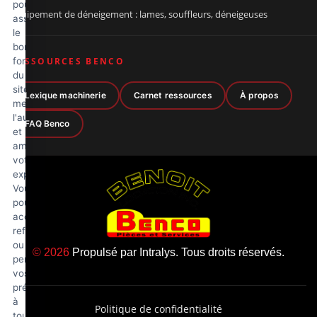
pour
Équipement de déneigement : lames, souffleurs, déneigeuses
assurer
le
bon
fonctionnement
RESSOURCES BENCO
du
site,
Lexique machinerie
Carnet ressources
À propos
mesurer
l'audience
FAQ Benco
et
améliorer
votre
expérience.
Vous
pouvez
accepter,
refuser
ou
© 2026
Propulsé par
Intralys
. Tous droits réservés.
personnaliser
vos
préférences
à
Politique de confidentialité
tout