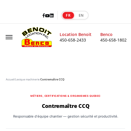
Facebook
LinkedIn
Youtube
FR
EN
|
Offcanvas Menu Open
Location Benoit
Benco
450-658-2433
450-658-1802
Accueil
/
Lexique machinerie
/
Contremaître CCQ
MÉTIERS, CERTIFICATIONS & ORGANISMES QUEBEC
Contremaître CCQ
Responsable d'équipe chantier — gestion sécurité et productivité.