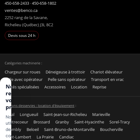
450-658-2433
·
450-658-1802
ventes@benco.ca
2252 rang de la Savane,
Richelieu (Québec) J3L 8C2
Devis sous 24 h
Catégories machinerie :
Chargeur sur roues
Déneigeuse à trottoir
Chariot élévateur
Pelle avec opérateur
Pelle sans opérateur
Transport en vrac
Nous
Unités spécialisées
Accessoires
Location
Reprise
respectons
votre vie
Régions desservies : location d'équipement
:
privée
Laval
Longueuil
Saint-Jean-sur-Richelieu
Marieville
Nous
Contrecoeur
Brossard
Granby
Saint-Hyacinthe
Sorel-Tracy
utilisons
Chambly
Beloeil
Saint-Bruno-de-Montarville
Boucherville
des
cookies
Saint-Lambert
La Prairie
Candiac