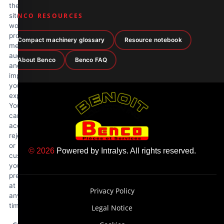
the
site
BENCO RESOURCES
works
properly,
Compact machinery glossary
Resource notebook
measure
audience
About Benco
Benco FAQ
and
improve
your
experience.
You
can
accept,
reject
or
© 2026
Powered by
Intralys
. All rights reserved.
customize
your
preferences
at
Privacy Policy
any
time.
Legal Notice