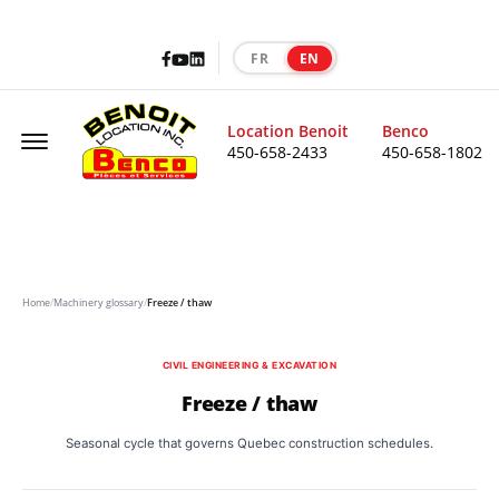
Facebook
LinkedIn
Youtube
FR
EN
|
Offcanvas Menu Open
Location Benoit
Benco
450-658-2433
450-658-1802
Home
/
Machinery glossary
/
Freeze / thaw
CIVIL ENGINEERING & EXCAVATION
Freeze / thaw
Seasonal cycle that governs Quebec construction schedules.