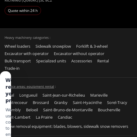
Richelieu (Québec) J3L 8C2
Quote within 24 h
Heavy machinery categories :
Wheel loaders
Sidewalk snowplow
Forklift & 3-wheel
Excavator with operator
Excavator without operator
Bulk transport
Specialized units
Accessories
Rental
Trade-in
We
respect
Service areas: equipment rental
:
your
Laval
Longueuil
Saint-Jean-sur-Richelieu
Marieville
privacy
Contrecoeur
Brossard
Granby
Saint-Hyacinthe
Sorel-Tracy
Chambly
Beloeil
Saint-Bruno-de-Montarville
Boucherville
We
use
Saint-Lambert
La Prairie
Candiac
cookies
Snow removal equipment: blades, blowers, sidewalk snow removers
to
ensure