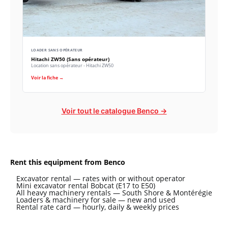
LOADER SANS OPÉRATEUR
Hitachi ZW50 (Sans opérateur)
Location sans opérateur - Hitachi ZW50
Voir la fiche →
Voir tout le catalogue Benco →
Rent this equipment from Benco
Excavator rental — rates with or without operator
Mini excavator rental Bobcat (E17 to E50)
All heavy machinery rentals — South Shore & Montérégie
Loaders & machinery for sale — new and used
Rental rate card — hourly, daily & weekly prices