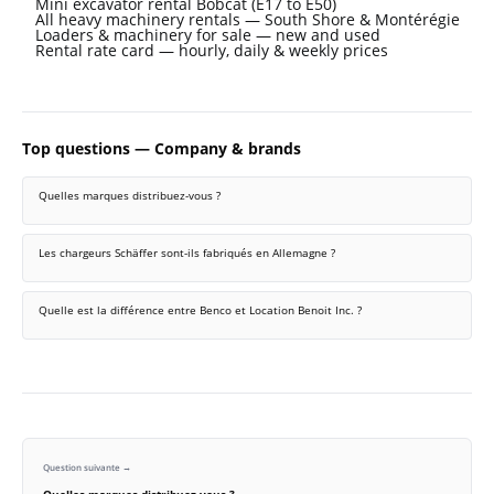
Mini excavator rental Bobcat (E17 to E50)
All heavy machinery rentals — South Shore & Montérégie
Loaders & machinery for sale — new and used
Rental rate card — hourly, daily & weekly prices
Top questions — Company & brands
Quelles marques distribuez-vous ?
Les chargeurs Schäffer sont-ils fabriqués en Allemagne ?
Quelle est la différence entre Benco et Location Benoit Inc. ?
Question suivante →