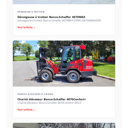
DÉNEIGEUSE À TROTTOIR
Déneigeuse à trottoir Benco-Schaffer 4670MAX
Déneigeuse à trottoir Benco-Schaffer 4670MAX DÉMO (46704466K005)
Voir la fiche →
CHARIOT ÉLÉVATEUR ET 3 ROUES
Chariot élévateur Benco-Schaffer 4670Confort+
Chariot élévateur Benco-Schaffer 4670Confort+ NEUF
Voir la fiche →