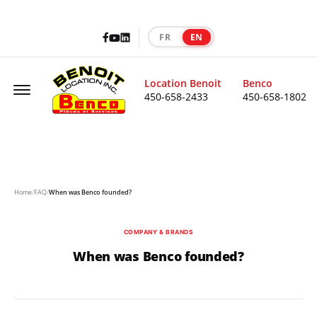
Facebook
LinkedIn
Youtube
FR
EN
|
Offcanvas Menu Open
Location Benoit
Benco
450-658-2433
450-658-1802
Home
/
FAQ
/
When was Benco founded?
COMPANY & BRANDS
When was Benco founded?