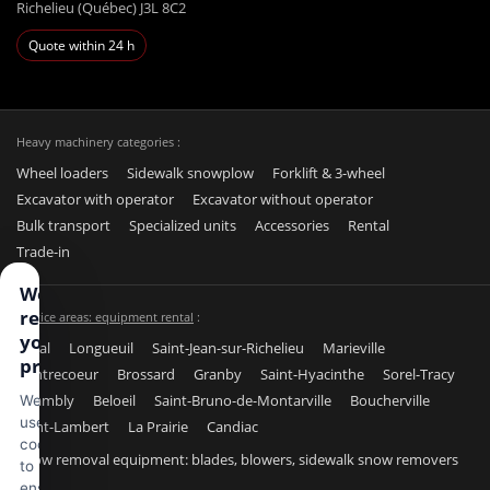
Richelieu (Québec) J3L 8C2
Quote within 24 h
Heavy machinery categories :
Wheel loaders
Sidewalk snowplow
Forklift & 3-wheel
Excavator with operator
Excavator without operator
Bulk transport
Specialized units
Accessories
Rental
Trade-in
We
respect
Service areas: equipment rental
:
your
Laval
Longueuil
Saint-Jean-sur-Richelieu
Marieville
privacy
Contrecoeur
Brossard
Granby
Saint-Hyacinthe
Sorel-Tracy
Chambly
Beloeil
Saint-Bruno-de-Montarville
Boucherville
We
use
Saint-Lambert
La Prairie
Candiac
cookies
Snow removal equipment: blades, blowers, sidewalk snow removers
to
ensure