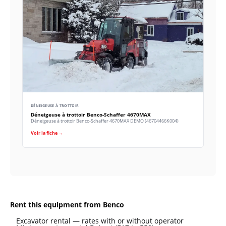
DÉNEIGEUSE À TROTTOIR
Déneigeuse à trottoir Benco-Schaffer 4670MAX
Déneigeuse à trottoir Benco-Schaffer 4670MAX DÉMO (46704466K004)
Voir la fiche →
Rent this equipment from Benco
Excavator rental — rates with or without operator