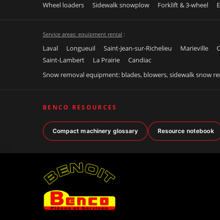
Wheel loaders
Sidewalk snowplow
Forklift & 3-wheel
E
Service areas: equipment rental
:
Laval
Longueuil
Saint-Jean-sur-Richelieu
Marieville
C
Saint-Lambert
La Prairie
Candiac
Snow removal equipment: blades, blowers, sidewalk snow r
BENCO RESOURCES
Compact machinery glossary
Resource notebook