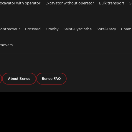
xcavator with operator
Excavator without operator
Bulk transport
S
ontrecoeur
Brossard
Granby
Saint-Hyacinthe
Sorel-Tracy
Cham
emovers
About Benco
Benco FAQ