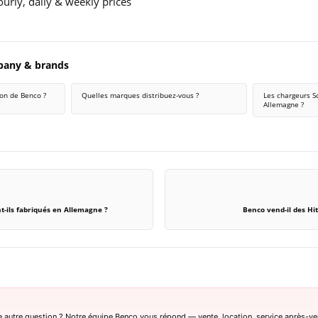
urly, daily & weekly prices
pany & brands
ion de Benco ?
Quelles marques distribuez-vous ?
Les chargeurs Sc
Allemagne ?
t-ils fabriqués en Allemagne ?
Benco vend-il des Hi
 autre question ? Notre équipe Benco vous répond — vente, location, service après-ve