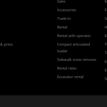
Sales
M
Accessories
F
Trade-In
S
Rental
H
Rental with operator
K
 & press
Compact articulated
T
loader
T
Sidewalk snow remover
E
Rental rates
E
Excavator rental
S