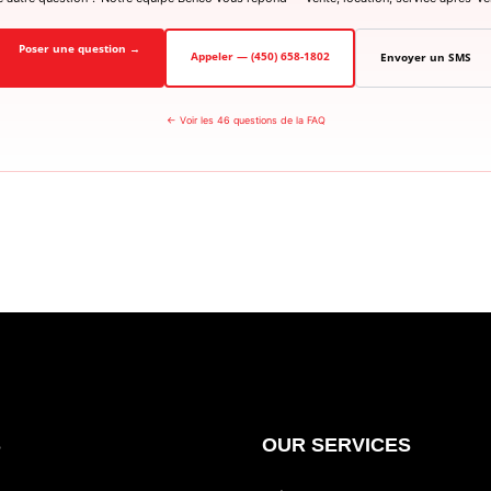
Poser une question →
Appeler — (450) 658-1802
Envoyer un SMS
← Voir les 46 questions de la FAQ
S
OUR SERVICES