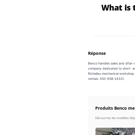
What is 
Réponse
Benco handles sales and after-sa
company dedicated to short- an
Richelieu mechanical workshop 
rentals: 450-658-2433).
Produits Benco me
Découvrez les modèles disp