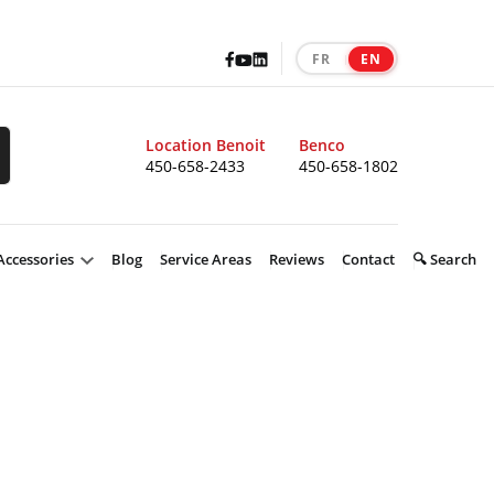
Facebook
LinkedIn
Youtube
FR
EN
|
Location Benoit
Benco
450-658-2433
450-658-1802
Accessories
Blog
Service Areas
Reviews
Contact
🔍 Search