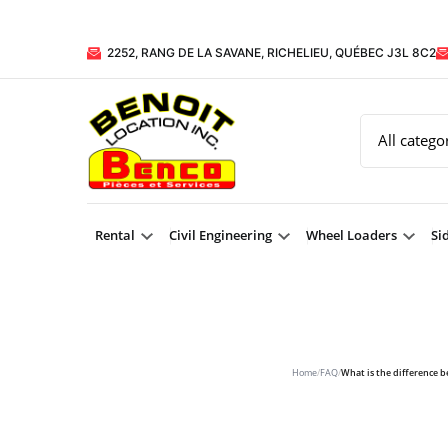
2252, RANG DE LA SAVANE, RICHELIEU, QUÉBEC J3L 8C2
Rental
Civil Engineering
Wheel Loaders
Si
Home
/
FAQ
/
What is the difference 