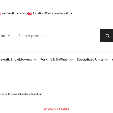
ventes@benco.ca
location@locationbenoit.ca
dewalk Snowblowers
Forklift & 3-Wheel
Specialized Units
between Benco and Location Benoit Inc.?
COMPANY & BRANDS