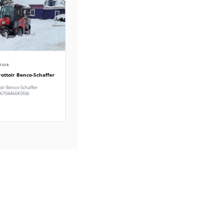
TOIR
rottoir Benco-Schaffer
oir Benco-Schaffer
6704466K004)