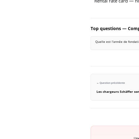
Rental rate card — ho
Top questions — Com
Quelle est l'année de fondat
← Question précédente
Les chargeurs Schäffer son
Une