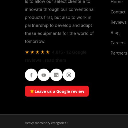
Is to allow our select clientele to
Home
innovate through our conventional
Contact
products first, but also to work in
Reviews
partnership to develop and adapt
Blog
these equipments for the world of
tomorrow.
Careers
★★★★★
4.8/5 · 12 Google
Partners
reviews
, read them
Facebook
Youtube
LinkedIn
Instagram
Leave us a Google review
Heavy machinery categories :