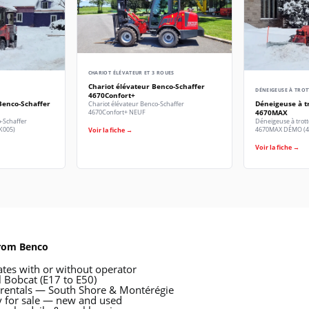
CHARIOT ÉLÉVATEUR ET 3 ROUES
Chariot élévateur Benco-Schaffer
DÉNEIGEUSE À TROT
4670Confort+
Benco-Schaffer
Déneigeuse à t
Chariot élévateur Benco-Schaffer
4670MAX
4670Confort+ NEUF
o-Schaffer
Déneigeuse à trott
K005)
4670MAX DÉMO (4
Voir la fiche →
Voir la fiche →
from Benco
ates with or without operator
l Bobcat (E17 to E50)
 rentals — South Shore & Montérégie
 for sale — new and used