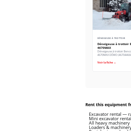
DÉNEIGEUSE À TROTTOIR
Déneigeuse à trottoir 
4670MAX
Déneigeuse à trottoir Benc
4670MAX DÉMO (46704466
Voir la fiche →
Rent this equipment 
Excavator rental — r
Mini excavator renta
All heavy machinery
Loaders & machinery