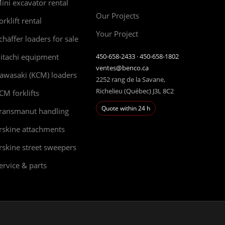
ini excavator rental
Our Projects
orklift rental
Your Project
chäffer loaders for sale
itachi equipment
450-658-2433
·
450-658-1802
ventes@benco.ca
awasaki (KCM) loaders
2252 rang de la Savane,
Richelieu (Québec) J3L 8C2
CM forklifts
Quote within 24 h
ransmanut handling
rskine attachments
rskine street sweepers
ervice & parts