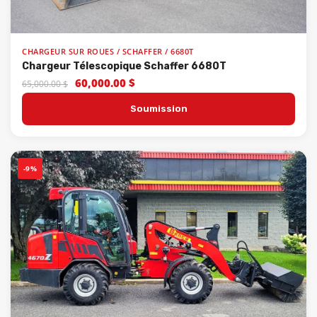
CHARGEUR SUR ROUES / SCHAFFER / 6680T
Chargeur Télescopique Schaffer 6680T
60,000.00 $
65,000.00 $
Soumission
-9%