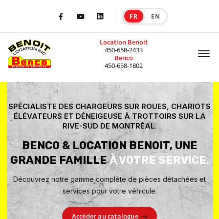
Benco — vente et location de machinerie 
FR
EN
|
Facebook
Youtube
LinkedIn
Location Benoit
Of
450-658-2433
Benco
450-658-1802
SPÉCIALISTE DES CHARGEURS SUR ROUES, CHARIOTS
ÉLÉVATEURS ET DÉNEIGEUSE À TROTTOIRS SUR LA
RIVE-SUD DE MONTRÉAL.
BENCO & LOCATION BENOIT, UNE
GRANDE FAMILLE
À VOTRE SERVICE.
Découvrez notre gamme complète de pièces détachées et
services pour votre véhicule.
Accèder au catalogue