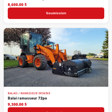
8,600.00 $
Soumission
BALAIS / RAMASSEUR ERSKINE
Balai ramasseur 72po
9,300.00 $