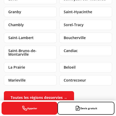
Granby
Saint-Hyacinthe
Chambly
Sorel-Tracy
Saint-Lambert
Boucherville
Saint-Bruno-de-
Candiac
Montarville
La Prairie
Beloeil
Marieville
Contrecoeur
Toutes les régions desservies →
Appeler
Devis gratuit