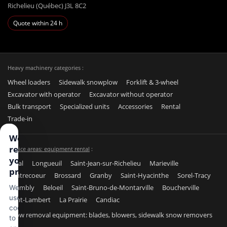
Richelieu (Québec) J3L 8C2
Quote within 24 h
Heavy machinery categories :
Wheel loaders
Sidewalk snowplow
Forklift & 3-wheel
Excavator with operator
Excavator without operator
Bulk transport
Specialized units
Accessories
Rental
Trade-in
We
respect
Service areas: equipment rental
:
your
Laval
Longueuil
Saint-Jean-sur-Richelieu
Marieville
privacy
Contrecoeur
Brossard
Granby
Saint-Hyacinthe
Sorel-Tracy
Chambly
Beloeil
Saint-Bruno-de-Montarville
Boucherville
We
use
Saint-Lambert
La Prairie
Candiac
cookies
Snow removal equipment: blades, blowers, sidewalk snow removers
to