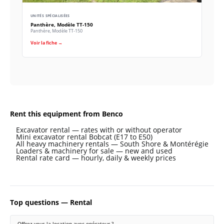
UNITÉS SPÉCIALISÉES
Panthère, Modèle TT-150
Panthère, Modèle TT-150
Voir la fiche →
Rent this equipment from Benco
Excavator rental — rates with or without operator
Mini excavator rental Bobcat (E17 to E50)
All heavy machinery rentals — South Shore & Montérégie
Loaders & machinery for sale — new and used
Rental rate card — hourly, daily & weekly prices
Top questions — Rental
Offrez-vous la location avec opérateur ?