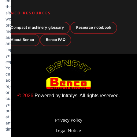
ensure
the
site
BENCO RESOURCES
works
properly,
Compact machinery glossary
Resource notebook
measure
audience
About Benco
Benco FAQ
and
improve
your
experience.
You
can
accept,
reject
or
© 2026
Powered by
Intralys
. All rights reserved.
customize
your
preferences
at
Privacy Policy
any
time.
Legal Notice