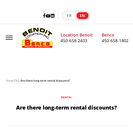
Facebook
LinkedIn
Youtube
FR
EN
|
Offcanvas Menu Open
Location Benoit
Benco
450-658-2433
450-658-1802
Home
/
FAQ
/
Are there long-term rental discounts?
RENTAL
Are there long-term rental discounts?