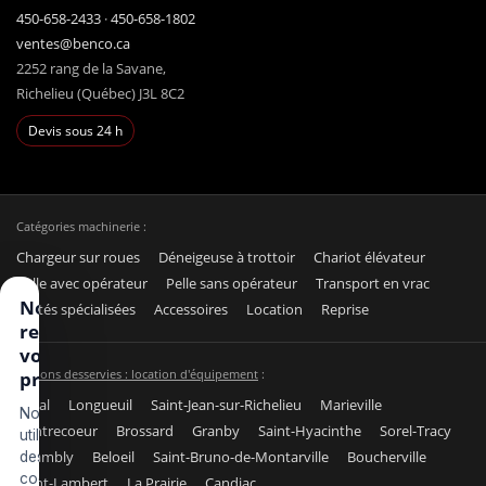
450-658-2433
·
450-658-1802
ventes@benco.ca
2252 rang de la Savane,
Richelieu (Québec) J3L 8C2
Devis sous 24 h
Catégories machinerie :
Chargeur sur roues
Déneigeuse à trottoir
Chariot élévateur
Pelle avec opérateur
Pelle sans opérateur
Transport en vrac
Nous
Unités spécialisées
Accessoires
Location
Reprise
respectons
votre vie
Régions desservies : location d'équipement
:
privée
Laval
Longueuil
Saint-Jean-sur-Richelieu
Marieville
Nous
Contrecoeur
Brossard
Granby
Saint-Hyacinthe
Sorel-Tracy
utilisons
Chambly
Beloeil
Saint-Bruno-de-Montarville
Boucherville
des
cookies
Saint-Lambert
La Prairie
Candiac