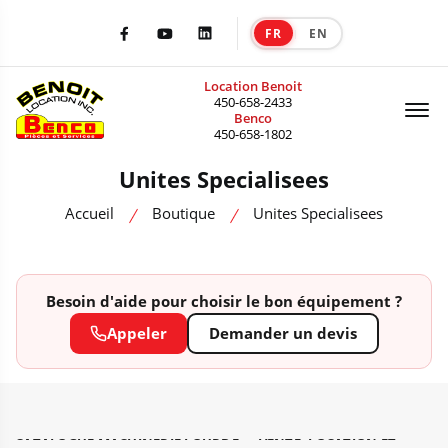
FR
EN
|
Facebook
Youtube
LinkedIn
Location Benoit
Of
450-658-2433
Benco
450-658-1802
Unites Specialisees
Accueil
Boutique
Unites Specialisees
Besoin d'aide pour choisir le bon équipement ?
Appeler
Demander un devis
CATALOGUE MACHINERIE LOURDE — VENTE, LOCATION ET