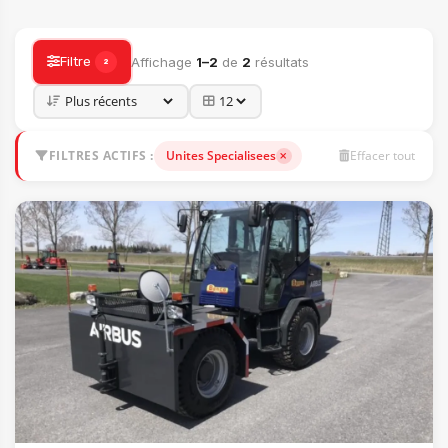
ACCESSOIRES
Filtre
Affichage
1–2
de
2
résultats
2
FILTRES ACTIFS :
Unites Specialisees
Effacer tout