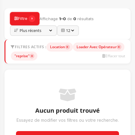
ACCESSOIRES
Filtre
Affichage
1–0
de
0
résultats
3
FILTRES ACTIFS :
Location
Loader Avec Opérateur
"reprise"
Effacer tout
Aucun produit trouvé
Essayez de modifier vos filtres ou votre recherche.