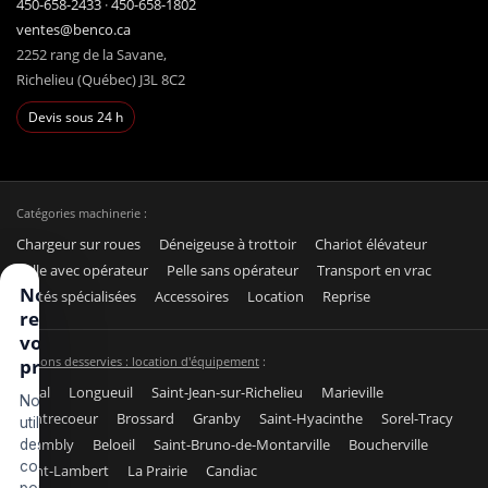
450-658-2433
·
450-658-1802
ventes@benco.ca
2252 rang de la Savane,
Richelieu (Québec) J3L 8C2
Devis sous 24 h
Catégories machinerie :
Chargeur sur roues
Déneigeuse à trottoir
Chariot élévateur
Pelle avec opérateur
Pelle sans opérateur
Transport en vrac
Nous
Unités spécialisées
Accessoires
Location
Reprise
respectons
votre vie
Régions desservies : location d'équipement
:
privée
Laval
Longueuil
Saint-Jean-sur-Richelieu
Marieville
Nous
Contrecoeur
Brossard
Granby
Saint-Hyacinthe
Sorel-Tracy
utilisons
Chambly
Beloeil
Saint-Bruno-de-Montarville
Boucherville
des
cookies
Saint-Lambert
La Prairie
Candiac
pour