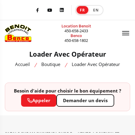
FR
EN
|
Facebook
Youtube
LinkedIn
Location Benoit
Of
450-658-2433
Benco
450-658-1802
Loader Avec Opérateur
Accueil
Boutique
Loader Avec Opérateur
Besoin d'aide pour choisir le bon équipement ?
Appeler
Demander un devis
CATALOGUE MACHINERIE LOURDE — VENTE, LOCATION ET