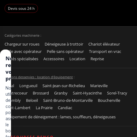
Devis sous 24 h
Catégories machinerie :
Chargeur sur roues
Déneigeuse à trottoir
Chariot élévateur
Pelle avec opérateur
Pelle sans opérateur
Transport en vrac
Nous
Unités spécialisées
Accessoires
Location
Reprise
respectons
votre vie
Régions desservies : location d'équipement
:
privée
Laval
Longueuil
Saint-Jean-sur-Richelieu
Marieville
Nous
Contrecoeur
Brossard
Granby
Saint-Hyacinthe
Sorel-Tracy
utilisons
Chambly
Beloeil
Saint-Bruno-de-Montarville
Boucherville
des
cookies
Saint-Lambert
La Prairie
Candiac
pour
Équipement de déneigement : lames, souffleurs, déneigeuses
assurer
le
bon
fonctionnement