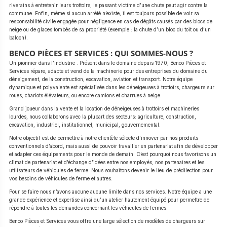
riverains à entretenir leurs trottoirs, le passant victime d’une chute peut agir contre la
commune. Enfin, même si aucun arrêté n’existe, il est toujours possible de voir sa
responsabilité civile engagée pour négligence en cas de dégâts causés par des blocs de
neige ou de glaces tombés de sa propriété (exemple : la chute d’un bloc du toit ou d’un
balcon).
BENCO PIÈCES ET SERVICES : QUI SOMMES-NOUS ?
Un pionnier dans l’industrie . Présent dans le domaine depuis 1970, Benco Pièces et
Services répare, adapte et vend de la machinerie pour des entreprises du domaine du
déneigement, de la construction, excavation, aviation et transport. Notre équipe
dynamique et polyvalente est spécialisée dans les déneigeuses à trottoirs, chargeurs sur
roues, chariots élévateurs, ou encore camions et charrues à neige.
Grand joueur dans la vente et la location de déneigeuses à trottoirs et machineries
lourdes, nous collaborons avec la plupart des secteurs: agriculture, construction,
excavation, industriel, institutionnel, municipal, gouvernemental.
Notre objectif est de permettre à notre clientèle sélecte d’innover par nos produits
conventionnels d’abord, mais aussi de pouvoir travailler en partenariat afin de développer
et adapter ces équipements pour le monde de demain. C’est pourquoi nous favorisons un
climat de partenariat et d’échange d’idées entre nos employés, nos partenaires et les
utilisateurs de véhicules de ferme. Nous souhaitons devenir le lieu de prédilection pour
vos besoins de véhicules de ferme et autres.
Pour se faire nous n’avons aucune aucune limite dans nos services. Notre équipe a une
grande expérience et expertise ainsi qu’un atelier hautement équipé pour permettre de
répondre à toutes les demandes concernant les véhicules de fermes.
Benco Pièces et Services vous offre une large sélection de modèles de chargeurs sur