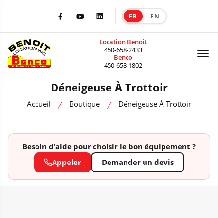
FR
EN
|
Facebook
Youtube
LinkedIn
Location Benoit
Of
450-658-2433
Benco
450-658-1802
Déneigeuse À Trottoir
Accueil
Boutique
Déneigeuse À Trottoir
Besoin d'aide pour choisir le bon équipement ?
Appeler
Demander un devis
CATALOGUE MACHINERIE LOURDE — VENTE, LOCATION ET