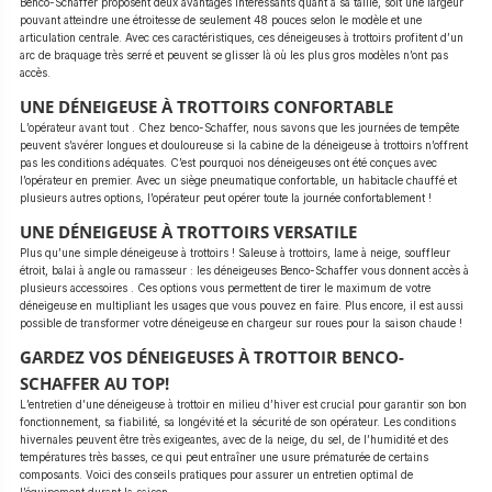
Benco-Schaffer proposent deux avantages intéressants quant à sa taille, soit une largeur
pouvant atteindre une étroitesse de seulement 48 pouces selon le modèle et une
articulation centrale. Avec ces caractéristiques, ces déneigeuses à trottoirs profitent d’un
arc de braquage très serré et peuvent se glisser là où les plus gros modèles n’ont pas
accès.
UNE DÉNEIGEUSE À TROTTOIRS CONFORTABLE
L’opérateur avant tout . Chez benco-Schaffer, nous savons que les journées de tempête
peuvent s’avérer longues et douloureuse si la cabine de la déneigeuse à trottoirs n’offrent
pas les conditions adéquates. C’est pourquoi nos déneigeuses ont été conçues avec
l’opérateur en premier. Avec un siège pneumatique confortable, un habitacle chauffé et
plusieurs autres options, l’opérateur peut opérer toute la journée confortablement !
UNE DÉNEIGEUSE À TROTTOIRS VERSATILE
Plus qu’une simple déneigeuse à trottoirs ! Saleuse à trottoirs, lame à neige, souffleur
étroit, balai à angle ou ramasseur : les déneigeuses Benco-Schaffer vous donnent accès à
plusieurs accessoires . Ces options vous permettent de tirer le maximum de votre
déneigeuse en multipliant les usages que vous pouvez en faire. Plus encore, il est aussi
possible de transformer votre déneigeuse en chargeur sur roues pour la saison chaude !
GARDEZ VOS DÉNEIGEUSES À TROTTOIR BENCO-
SCHAFFER AU TOP!
L’entretien d’une déneigeuse à trottoir en milieu d’hiver est crucial pour garantir son bon
fonctionnement, sa fiabilité, sa longévité et la sécurité de son opérateur. Les conditions
hivernales peuvent être très exigeantes, avec de la neige, du sel, de l’humidité et des
températures très basses, ce qui peut entraîner une usure prématurée de certains
composants. Voici des conseils pratiques pour assurer un entretien optimal de