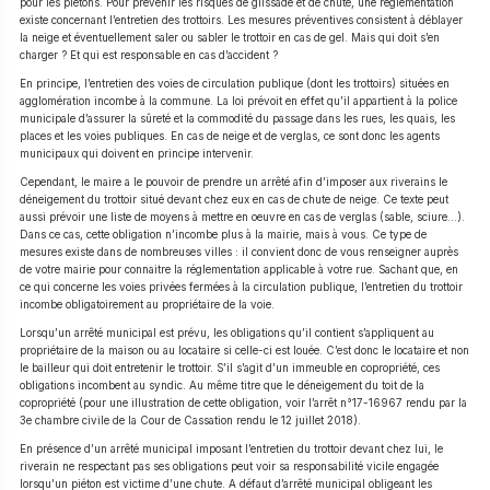
pour les piétons. Pour prévenir les risques de glissade et de chute, une réglementation
existe concernant l’entretien des trottoirs. Les mesures préventives consistent à déblayer
la neige et éventuellement saler ou sabler le trottoir en cas de gel. Mais qui doit s’en
charger ? Et qui est responsable en cas d’accident ?
En principe, l’entretien des voies de circulation publique (dont les trottoirs) situées en
agglomération incombe à la commune. La loi prévoit en effet qu’il appartient à la police
municipale d’assurer la sûreté et la commodité du passage dans les rues, les quais, les
places et les voies publiques. En cas de neige et de verglas, ce sont donc les agents
municipaux qui doivent en principe intervenir.
Cependant, le maire a le pouvoir de prendre un arrêté afin d’imposer aux riverains le
déneigement du trottoir situé devant chez eux en cas de chute de neige. Ce texte peut
aussi prévoir une liste de moyens à mettre en oeuvre en cas de verglas (sable, sciure…).
Dans ce cas, cette obligation n’incombe plus à la mairie, mais à vous. Ce type de
mesures existe dans de nombreuses villes : il convient donc de vous renseigner auprès
de votre mairie pour connaitre la réglementation applicable à votre rue. Sachant que, en
ce qui concerne les voies privées fermées à la circulation publique, l’entretien du trottoir
incombe obligatoirement au propriétaire de la voie.
Lorsqu’un arrêté municipal est prévu, les obligations qu’il contient s’appliquent au
propriétaire de la maison ou au locataire si celle-ci est louée. C’est donc le locataire et non
le bailleur qui doit entretenir le trottoir. S’il s’agit d’un immeuble en copropriété, ces
obligations incombent au syndic. Au même titre que le déneigement du toit de la
copropriété (pour une illustration de cette obligation, voir l’arrêt n°17-16967 rendu par la
3e chambre civile de la Cour de Cassation rendu le 12 juillet 2018).
En présence d’un arrêté municipal imposant l’entretien du trottoir devant chez lui, le
riverain ne respectant pas ses obligations peut voir sa responsabilité vicile engagée
lorsqu’un piéton est victime d’une chute. A défaut d’arrêté municipal obligeant les