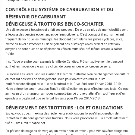
l’équipement durant la saison.
CONTRÔLE DU SYSTÈME DE CARBURATION ET DU
RÉSERVOIR DE CARBURANT
DÉNEIGEUSE À TROTTOIRS BENCO-SCHAFFER
Une déneigeuse à trottoirs qui a fait ses preuves . De plus en plus de municipalités sont
à l’écoute des besoins et demandes de leurs citoyens. C’est pourquoi il est maintenant
fréquent de voir que les municipalités décident d’entretenir les pistes cyclabes, et ce,
même en hiver ! Procéder au déneigement des pistes cyclables permet en effet aux
citoyens de continuer de se déplacer en vélo en toute sécurité même lors de la saison
froide.
Il suffit de prendre pour exemple la ville de Candiac. Prônant activement le transport
actif et les modes de vie sains a choisi de poser un geste concret en ce sens.
La société Les Ponts Jacques Cartier et Champlain illustre bien ce changement de culture
en menant des tests de déneigement. Avec pour objectif d’ouvrir la piste
multifonctionnelle qui relie l’ile de Montréal et la Rive-Sud pour l’hiver 2018-2019.
Notre entreprise sœur, Location Benoit a été sélectionnée pour effectuer ces tests. Ce sera
au moyen d’un chargeur sur roues compact équipé d’une gratte, d’un souffleur et d’un
épandeur à déglaçant que se feront les tests pour l’hiver 2017-2018.
DÉNEIGEMENT DES TROTTOIRS : LOI ET OBLIGATIONS
Saviez-vous que… il existe des réglements et obligations lorsqu’il est question de
l’entretien et du déneigement des trottoirs. Nous vous proposons ici un article intéressant
tiré du site Droit-finance.net .
En période de neige ou de verglas, un trottoir non-entretenu peut vite s’avérer dangereux