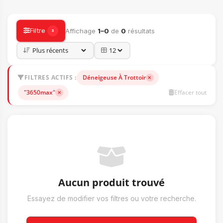
ACCESSOIRES
Filtre
Affichage
1–0
de
0
résultats
3
FILTRES ACTIFS :
Déneigeuse À Trottoir
"3650max"
Effacer tout
Aucun produit trouvé
Essayez de modifier vos filtres ou votre recherche.