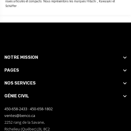
roues articulés et compacts. Nous représentons les marques Hitachi , Kawasaki et
Schäffer .
NOTRE MISSION
PAGES
NOS SERVICES
GÉNIE CIVIL
450-658-2433
·
450-658-1802
ventes@benco.ca
2252 rang de la Savane,
Richelieu (Québec) J3L 8C2