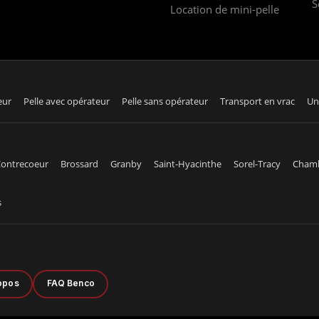
S
Location de mini-pelle
eur
Pelle avec opérateur
Pelle sans opérateur
Transport en vrac
Un
ontrecoeur
Brossard
Granby
Saint-Hyacinthe
Sorel-Tracy
Cham
s
opos
FAQ Benco