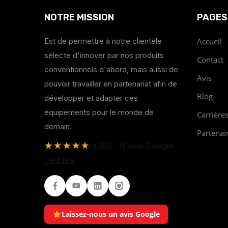
NOTRE MISSION
PAGES
Est de permettre à notre clientèle
Accueil
sélecte d'innover par nos produits
Contact
conventionnels d'abord, mais aussi de
Avis
pouvoir travailler en partenariat afin de
Blog
développer et adapter ces
équipements pour le monde de
Carrière
demain.
Partenai
★★★★★
4,8/5 · 12 avis Google
, les lire
Facebook
Youtube
LinkedIn
Instagram
Laissez-nous un avis Google