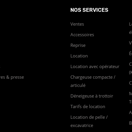
NOS SERVICES
Ventes
L
é
Accessoires
V
Reprise
É
Location
C
s
Location avec opérateur
(
res & presse
Chargeuse compacte /
C
articulé
M
Déneigeuse à trottoir
T
Tarifs de location
A
Location de pelle /
B
excavatrice