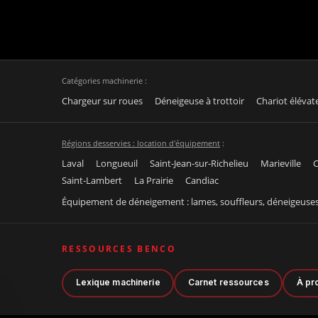
Catégories machinerie :
Chargeur sur roues
Déneigeuse à trottoir
Chariot élévat
Régions desservies : location d'équipement
:
Laval
Longueuil
Saint-Jean-sur-Richelieu
Marieville
C
Saint-Lambert
La Prairie
Candiac
Équipement de déneigement : lames, souffleurs, déneigeuse
RESSOURCES BENCO
Lexique machinerie
Carnet ressources
À pr