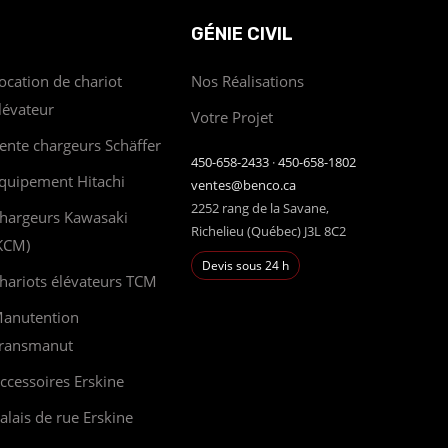
GÉNIE CIVIL
ocation de chariot
Nos Réalisations
lévateur
Votre Projet
ente chargeurs Schäffer
450-658-2433
·
450-658-1802
quipement Hitachi
ventes@benco.ca
2252 rang de la Savane,
hargeurs Kawasaki
Richelieu (Québec) J3L 8C2
KCM)
Devis sous 24 h
hariots élévateurs TCM
anutention
ransmanut
ccessoires Erskine
alais de rue Erskine