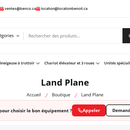
ventes@benco.ca
location@locationbenoit.ca
neigeuse à trottoir
Chariot élévateur et 3 roues
Unités spécial
Land Plane
Accueil
Boutique
Land Plane
Appeler
Demande
pour choisir le bon équipement ?