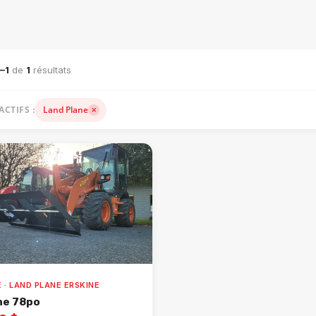
ACHINERIE LOURDE — VENTE, LOCATION ET ACCESSOIRES
–1
de
1
résultats
ACTIFS :
Land Plane
 · LAND PLANE ERSKINE
ne 78po