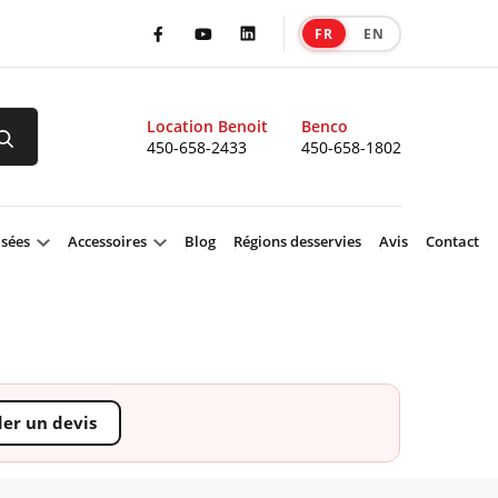
FR
EN
|
Facebook
Youtube
LinkedIn
Location Benoit
Benco
450-658-2433
450-658-1802
isées
Accessoires
Blog
Régions desservies
Avis
Contact
r un devis