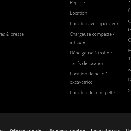
V
Reprise
É
Location
C
s
Location avec opérateur
(
res & presse
Chargeuse compacte /
C
articulé
M
Déneigeuse à trottoir
T
Tarifs de location
A
Location de pelle /
B
excavatrice
S
Location de mini-pelle
eur
Pelle avec opérateur
Pelle sans opérateur
Transport en vrac
Un