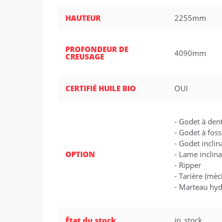
HAUTEUR
2255mm
PROFONDEUR DE
4090mm
CREUSAGE
CERTIFIÉ HUILE BIO
OUI
- Godet à dent
- Godet à foss
- Godet inclin
OPTION
- Lame inclin
- Ripper
- Tarière (mèch
- Marteau hyd
État du stock
in_stock