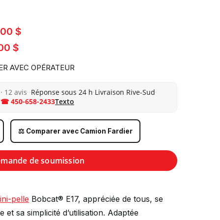
.00 $
00 $
ER AVEC OPÉRATEUR
· 12 avis
·
·
Réponse sous 24 h
·
Livraison Rive-Sud
·
☎ 450-658-2433
Texto
⚖️ Comparer avec Camion Fardier
mande de soumission
ini-pelle
Bobcat® E17, appréciée de tous, se
t sa simplicité d’utilisation. Adaptée