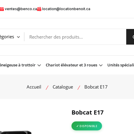
ventes@benco.ca
location@locationbenoit.ca
neigeuse à trottoir
Chariot élévateur et 3 roues
Unités spécial
Accueil
Catalogue
Bobcat E17
Bobcat E17
product view
DISPONIBLE