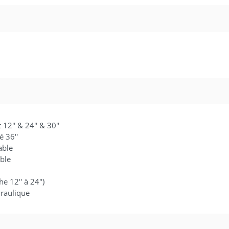
 12'' & 24'' & 30''
é 36''
able
able
e 12'' à 24'')
raulique