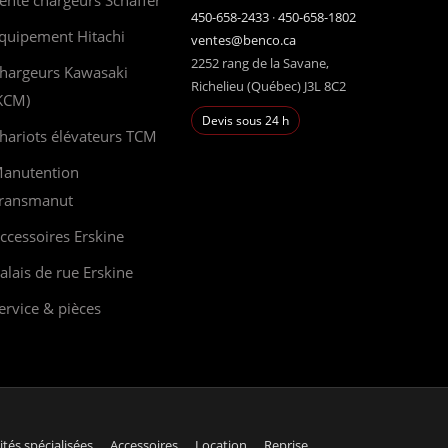
ente chargeurs Schäffer
450-658-2433
·
450-658-1802
quipement Hitachi
ventes@benco.ca
2252 rang de la Savane,
hargeurs Kawasaki
Richelieu (Québec) J3L 8C2
KCM)
Devis sous 24 h
hariots élévateurs TCM
anutention
ransmanut
ccessoires Erskine
alais de rue Erskine
ervice & pièces
ités spécialisées
Accessoires
Location
Reprise