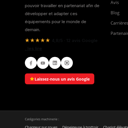
Avis
pouvoir travailler en partenariat afin de
Blog
développer et adapter ces
équipements pour le monde de
Carrière
demain.
Partenai
★★★★★
4,8/5 · 12 avis Google
, les lire
Facebook
Youtube
LinkedIn
Instagram
Laissez-nous un avis Google
Catégories machinerie :
Chargeur sur roues
Déneigeuse à trottoir
Chariot élévat