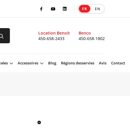
FR
EN
|
Facebook
Youtube
LinkedIn
Location Benoit
Benco
450-658-2433
450-658-1802
isées
Accessoires
Blog
Régions desservies
Avis
Contact