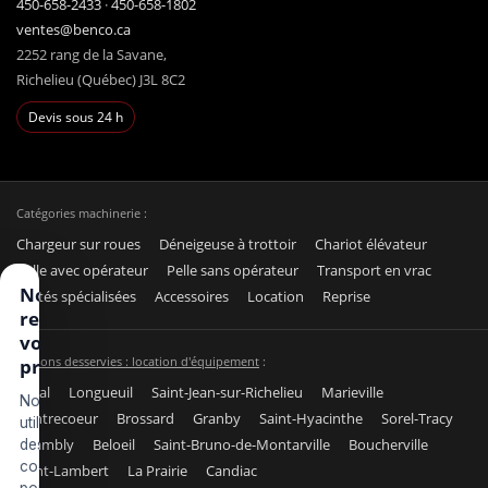
450-658-2433
·
450-658-1802
ventes@benco.ca
2252 rang de la Savane,
Richelieu (Québec) J3L 8C2
Devis sous 24 h
Catégories machinerie :
Chargeur sur roues
Déneigeuse à trottoir
Chariot élévateur
Pelle avec opérateur
Pelle sans opérateur
Transport en vrac
Nous
Unités spécialisées
Accessoires
Location
Reprise
respectons
votre vie
Régions desservies : location d'équipement
:
privée
Laval
Longueuil
Saint-Jean-sur-Richelieu
Marieville
Nous
Contrecoeur
Brossard
Granby
Saint-Hyacinthe
Sorel-Tracy
utilisons
Chambly
Beloeil
Saint-Bruno-de-Montarville
Boucherville
des
cookies
Saint-Lambert
La Prairie
Candiac
pour