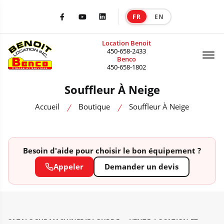
FR
EN
|
Facebook
Youtube
LinkedIn
Location Benoit
Of
450-658-2433
Benco
450-658-1802
Souffleur À Neige
Accueil
Boutique
Souffleur À Neige
Besoin d'aide pour choisir le bon équipement ?
Appeler
Demander un devis
CATALOGUE MACHINERIE LOURDE — VENTE, LOCATION ET