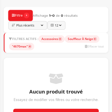
ACCESSOIRES
Filtre
Affichage
1–0
de
0
résultats
3
FILTRES ACTIFS :
Accessoires
Souffleur À Neige
"4670max"
Effacer tout
Aucun produit trouvé
Essayez de modifier vos filtres ou votre recherche.