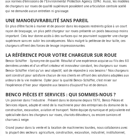
aux normes d’émissions de l’Environmental Protection Agency (EPA). Aussi, les modèles
de chargeurs sur roues de qualité supérieure possèdent une articulation centrale scellé
qui ne demande aucun entretien ni graissage.
UNE MANOEUVRABILITÉ SANS PAREIL
En plus d’être facile à manier et de pouvoir dans les espaces restreints grâce à un court
rayon de braquage, un plus petit chargeur sur roues présente un poids beaucoup moins
important. Cela leur donne accès à des surfaces qui ne pourraient supporter une charge
supérieure sans en subir les conséquences. Mais malgré la petitesse de leur taille, ces
chargeurs offrent des forces de levage impressionnantes.
LA RÉFÉRENCE POUR VOTRE CHARGEUR SUR ROUE
Benco-Schäffer : Synonyme de qualité. Résultat d’une expérience acquise au fils des 60
dernières années et d’un effort créateur et innovateur constant, les chargeurs sur roues
Benco-Schäffer n’ont qu’un seul objectif, soit de répondre à vos besoins ! Nos chargeurs
sont construit pour satisfaire chacun de nos clients en offrant des solutions adaptées aux
ardeurs de la vie moderne. Opter pour la qualité Benco-Schäffer, c’est miser sur
l’expérience d’hier pour répondre aux besoins d’aujourd’hui et de demain.
BENCO PIÈCES ET SERVICES : QUI SOMMES-NOUS ?
Un pionnier dans l’industrie . Présent dans le domaine depuis 1970, Benco Pièces et
Services répare, adapte et vend de la machinerie pour des entreprises du domaine de la
construction, excavation, aviation et transport. Notre équipe dynamique et polyvalente est
spécialisée dans les chargeurs sur roues, chariots élévateurs, ou encore camions et
charrues à neige.
Grand joueur dans la vente et la location de machineries lourdes, nous collaborons avec
la plupart des secteurs: agriculture, construction, excavation, industriel, institutionnel,