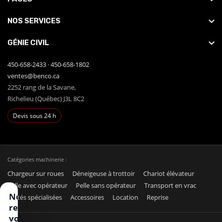
NOS SERVICES
GÉNIE CIVIL
450-658-2433
·
450-658-1802
ventes@benco.ca
2252 rang de la Savane,
Richelieu (Québec) J3L 8C2
Devis sous 24 h
Catégories machinerie :
Chargeur sur roues
Déneigeuse à trottoir
Chariot élévateur
Pelle avec opérateur
Pelle sans opérateur
Transport en vrac
Nous
Unités spécialisées
Accessoires
Location
Reprise
respectons
votre vie