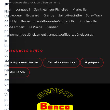
Régions desservies : location d'équipement
:
privée
Laval
Longueuil
Saint-Jean-sur-Richelieu
Marieville
Nous
Contrecoeur
Brossard
Granby
Saint-Hyacinthe
Sorel-Tracy
utilisons
Chambly
Beloeil
Saint-Bruno-de-Montarville
Boucherville
des
cookies
Saint-Lambert
La Prairie
Candiac
pour
Équipement de déneigement : lames, souffleurs, déneigeuses
assurer
le
bon
fonctionnement
RESSOURCES BENCO
du
site,
Lexique machinerie
Carnet ressources
À propos
mesurer
l'audience
FAQ Benco
et
améliorer
votre
expérience.
Vous
pouvez
accepter,
refuser