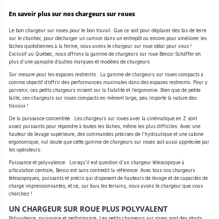
En savoir plus sur nos chargeurs sur roues
Le bon chargeur sur roues pour le bon travail. Que ce soit pour déplacer des tas de terre
sur le chantier, pour décharger un camion dans un entrepôt ou encore pour améliorer les
tâches quotidiennes à la ferme, nous avons le chargeur sur roue idéal pour vous !
Exclusif au Québec, nous offrons la gamme de chargeurs sur roue Benco-Schäffer en
plus d’une panoplie d’autres marques et modèles de chargeurs.
Sur mesure pour les espaces restreints . La gamme de chargeurs sur roues compacts à
comme objectif d’offrir des performances maximales dans des espaces restreints. Pour y
parvenir, ces petits chargeurs misent sur la fiabilité et l’ergonomie. Bien que de petite
taille, ces chargeurs sur roues compacts en mènent large, peu importe la nature des
travaux !
De la puissance concentrée . Les chargeurs sur roues avec la cinématique en Z sont
assez puissants pour répondre à toutes les tâches, même les plus difficiles. Avec une
hauteur de levage supérieure, des commandes précises de l’hydraulique et une cabine
ergonomique, nul doute que cette gamme de chargeurs sur roues soit aussi appréciée par
les opérateurs.
Puissance et polyvalence . Lorsqu’il est question d’un chargeur télescopique à
articulation centrale, Benco est sans contredit la référence. Avec tous nos chargeurs
télescopiques, puissants et précis qui disposent de hauteurs de levage et de capacités de
charge impressionnantes, et ce, sur tous les terrains, nous avons le chargeur que vous
cherchez !
UN CHARGEUR SUR ROUE PLUS POLYVALENT
Polyvalence, puissance et performance. Les petits chargeurs sur roues sont des atouts