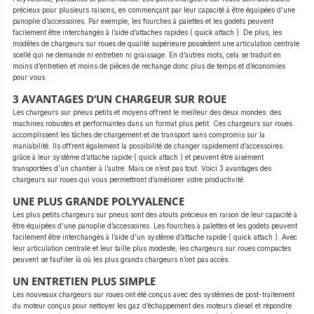
précieux pour plusieurs raisons, en commençant par leur capacité à être équipées d’une
panoplie d’accessoires. Par exemple, les fourches à palettes et les godets peuvent
facilement être interchangés à l’aide d’attaches rapides ( quick attach ). De plus, les
modèles de chargeurs sur roues de qualité supérieure possèdent une articulation centrale
scellé qui ne demande ni entretien ni graissage. En d’autres mots, cela se traduit en
moins d’entretien et moins de pièces de rechange donc plus de temps et d’économies
pour vous.
3 AVANTAGES D’UN CHARGEUR SUR ROUE
Les chargeurs sur pneus petits et moyens offrent le meilleur des deux mondes: des
machines robustes et performantes dans un format plus petit. Ces chargeurs sur roues
accomplissent les tâches de chargement et de transport sans compromis sur la
maniabilité. Ils offrent également la possibilité de changer rapidement d’accessoires
grâce à leur système d’attache rapide ( quick attach ) et peuvent être aisément
transportées d’un chantier à l’autre. Mais ce n’est pas tout. Voici 3 avantages des
chargeurs sur roues qui vous permettront d’améliorer votre productivité.
UNE PLUS GRANDE POLYVALENCE
Les plus petits chargeurs sur pneus sont des atouts précieux en raison de leur capacité à
être équipées d’une panoplie d’accessoires. Les fourches à palettes et les godets peuvent
facilement être interchangés à l’aide d’un système d’attache rapide ( quick attach ). Avec
leur articulation centrale et leur taille plus modeste, les chargeurs sur roues compactes
peuvent se faufiler là où les plus grands chargeurs n’ont pas accès.
UN ENTRETIEN PLUS SIMPLE
Les nouveaux chargeurs sur roues ont été conçus avec des systèmes de post-traitement
du moteur conçus pour nettoyer les gaz d’échappement des moteurs diesel et répondre