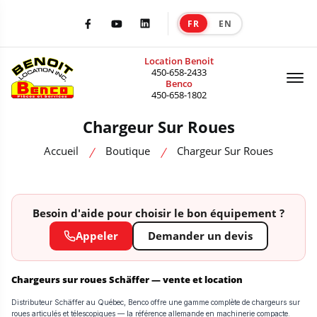
FR
EN
|
Facebook
Youtube
LinkedIn
Location Benoit
Of
450-658-2433
Benco
450-658-1802
Chargeur Sur Roues
Accueil
Boutique
Chargeur Sur Roues
Besoin d'aide pour choisir le bon équipement ?
Appeler
Demander un devis
Chargeurs sur roues Schäffer — vente et location
Distributeur Schäffer au Québec, Benco offre une gamme complète de chargeurs sur
roues articulés et télescopiques — la référence allemande en machinerie compacte.