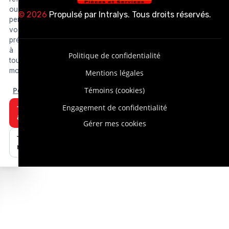
ou
© 2026
Propulsé par
Intralys
. Tous droits réservés.
personnaliser
vos
préférences
à
Politique de confidentialité
tout
moment.
Mentions légales
Personnaliser
Témoins (cookies)
Engagement de confidentialité
Tout
accepter
Gérer mes cookies
Tout
refuser