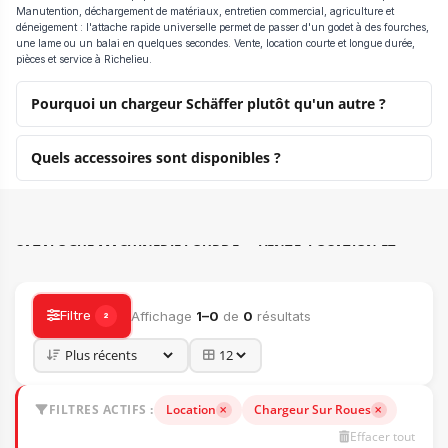
Manutention, déchargement de matériaux, entretien commercial, agriculture et
déneigement : l'attache rapide universelle permet de passer d'un godet à des fourches,
une lame ou un balai en quelques secondes. Vente, location courte et longue durée,
pièces et service à Richelieu.
Pourquoi un chargeur Schäffer plutôt qu'un autre ?
Quels accessoires sont disponibles ?
CATALOGUE MACHINERIE LOURDE — VENTE, LOCATION ET
ACCESSOIRES
Filtre
Affichage
1–0
de
0
résultats
2
FILTRES ACTIFS :
Location
Chargeur Sur Roues
Effacer tout