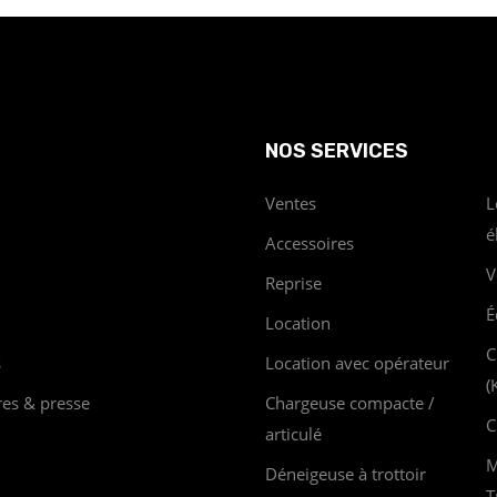
NOS SERVICES
Ventes
L
é
Accessoires
V
Reprise
É
Location
C
s
Location avec opérateur
(
res & presse
Chargeuse compacte /
C
articulé
M
Déneigeuse à trottoir
T