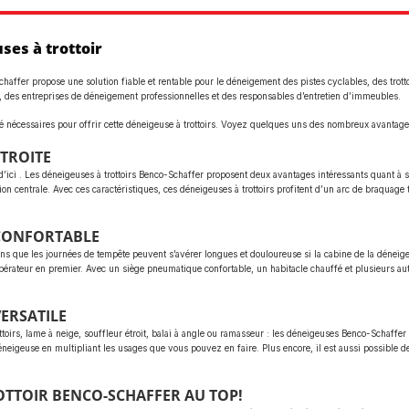
ses à trottoir
chaffer propose une solution fiable et rentable pour le déneigement des pistes cyclables, des trott
, des entreprises de déneigement professionnelles et des responsables d’entretien d’immeubles.
 nécessaires pour offrir cette déneigeuse à trottoirs. Voyez quelques uns des nombreux avantages
ÉTROITE
d’ici . Les déneigeuses à trottoirs Benco-Schaffer proposent deux avantages intéressants quant à sa
n centrale. Avec ces caractéristiques, ces déneigeuses à trottoirs profitent d’un arc de braquage t
 CONFORTABLE
s que les journées de tempête peuvent s’avérer longues et douloureuse si la cabine de la déneigeus
érateur en premier. Avec un siège pneumatique confortable, un habitacle chauffé et plusieurs autre
ERSATILE
ottoirs, lame à neige, souffleur étroit, balai à angle ou ramasseur : les déneigeuses Benco-Schaffe
neigeuse en multipliant les usages que vous pouvez en faire. Plus encore, il est aussi possible 
OTTOIR BENCO-SCHAFFER AU TOP!