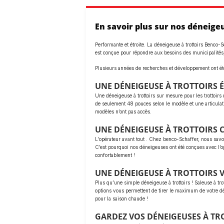
En savoir plus sur nos déneigeu
Performante et étroite. La déneigeuse à trottoirs Benco-S
est conçue pour répondre aux besoins des municipalités
Plusieurs années de recherches et développement ont été
UNE DÉNEIGEUSE À TROTTOIRS 
Une déneigeuse à trottoirs sur mesure pour les trottoirs 
de seulement 48 pouces selon le modèle et une articulatio
modèles n’ont pas accès.
UNE DÉNEIGEUSE À TROTTOIRS
L’opérateur avant tout . Chez benco-Schaffer, nous savon
C’est pourquoi nos déneigeuses ont été conçues avec l’op
confortablement !
UNE DÉNEIGEUSE À TROTTOIRS V
Plus qu’une simple déneigeuse à trottoirs ! Saleuse à tr
options vous permettent de tirer le maximum de votre dé
pour la saison chaude !
GARDEZ VOS DÉNEIGEUSES À TR