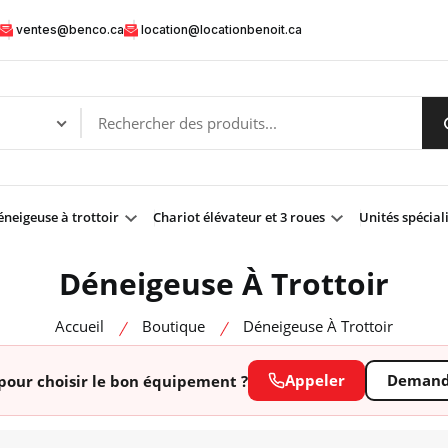
ventes@benco.ca
location@locationbenoit.ca
neigeuse à trottoir
Chariot élévateur et 3 roues
Unités spécial
Déneigeuse À Trottoir
Accueil
Boutique
Déneigeuse À Trottoir
Appeler
Demande
pour choisir le bon équipement ?