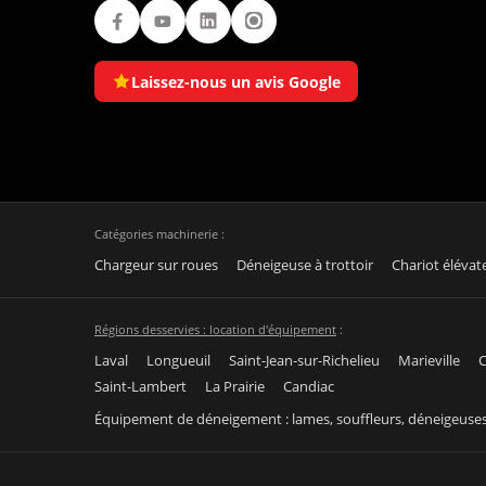
Facebook
Youtube
LinkedIn
Instagram
Laissez-nous un avis Google
Catégories machinerie :
Chargeur sur roues
Déneigeuse à trottoir
Chariot élévat
Régions desservies : location d'équipement
:
Laval
Longueuil
Saint-Jean-sur-Richelieu
Marieville
C
Saint-Lambert
La Prairie
Candiac
Équipement de déneigement : lames, souffleurs, déneigeuse