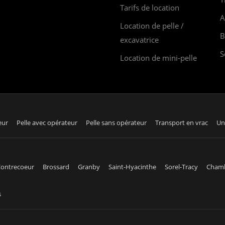
Tarifs de location
A
Location de pelle /
B
excavatrice
S
Location de mini-pelle
eur
Pelle avec opérateur
Pelle sans opérateur
Transport en vrac
Un
ontrecoeur
Brossard
Granby
Saint-Hyacinthe
Sorel-Tracy
Cham
s