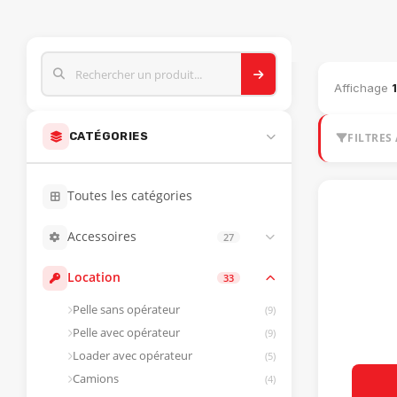
CATALOGUE M
Affichage
CATÉGORIES
FILTRES 
Toutes les catégories
Accessoires
27
Balais
(13)
Location
33
Saleuse
(4)
Pelle sans opérateur
(9)
Godet / Fourches
(3)
Pelle avec opérateur
(9)
Lame à neige
(2)
Loader avec opérateur
(5)
Tarière
(1)
Camions
(4)
Souffleur à feuille
(1)