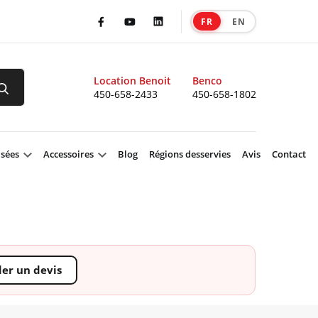
FR
EN
|
Facebook
Youtube
LinkedIn
Location Benoit
Benco
450-658-2433
450-658-1802
isées
Accessoires
Blog
Régions desservies
Avis
Contact
r un devis