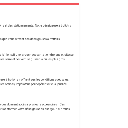
oirs et des stationnements. Notre déneigeuse à trottoirs
 que vous offrent nos déneigeuses à trottoirs :
 taille, soit une largeur pouvant atteindre une étroitesse
rès serré et peuvent se glisser là où les plus gros
e à trottoirs n’offrent pas les conditions adéquates.
s options, l’opérateur peut opérer toute la journée
r vous donnent accès à plusieurs accessoires . Ces
de transformer votre déneigeuse en chargeur sur roues