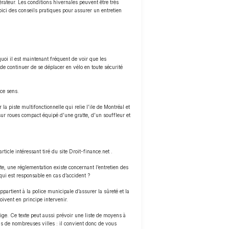
pérateur. Les conditions hivernales peuvent être très
ici des conseils pratiques pour assurer un entretien
uoi il est maintenant fréquent de voir que les
de continuer de se déplacer en vélo en toute sécurité
 ce sens.
 piste multifonctionnelle qui relie l’ile de Montréal et
ur roues compact équipé d’une gratte, d’un souffleur et
ticle intéressant tiré du site Droit-finance.net .
te, une réglementation existe concernant l’entretien des
 qui est responsable en cas d’accident ?
partient à la police municipale d’assurer la sûreté et la
oivent en principe intervenir.
ige. Ce texte peut aussi prévoir une liste de moyens à
ns de nombreuses villes : il convient donc de vous