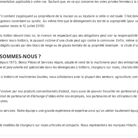
ementation applicable à votre rue. Sachant que, en ce qui concerne les voies privées fermées à la c
 contient s’appliquent au propriétaire de la maison ou au locataire si celle-ci est louée. C’est donc 
ligations incombent au syndic. Au même titre que le déneigement du toit de la copropriété (pour une 
ation rendu le 12 juillet 2018).
 trottoir devant chez lui, le riverain ne respectant pas ses obligations peut voir sa responsabilit
retenir leurs trottoirs, le passant victime d’une chute peut agir contre la commune. Enfin, même si a
dégâts causés par des blocs de neige ou de glaces tombés de sa propriété (exemple : la chute d’un
I SOMMES-NOUS ?
depuis 1970, Benco Pièces et Services répare, adapte et vend de la machinerie pour des entrepris
e et polyvalente est spécialisée dans les déneigeuses à trottoirs, chargeurs sur roues, chariots él
à trottoirs et machineries lourdes, nous collaborons avec la plupart des secteurs: agriculture, const
e d’innover par nos produits conventionnels d’abord, mais aussi de pouvoir travailler en partenaria
at de partenariat et d’échange d’idées entre nos employés, nos partenaires et les utilisateurs de
utres.
s services. Notre équipe a une grande expérience et expertise ainsi qu’un atelier hautement équ
 de modèles de chargeurs sur roues articulés et compacts. Nous représentons les marques Hitachi 