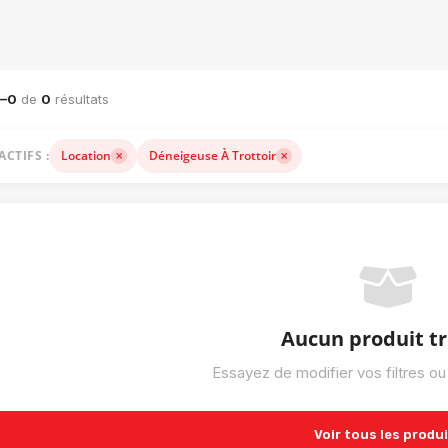
ACHINERIE LOURDE — VENTE, LOCATION ET ACCESSOIRES
1–0
de
0
résultats
ACTIFS :
Location
Déneigeuse À Trottoir
Aucun produit t
Essayez de modifier vos filtres ou
Voir tous les produ