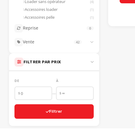
Loader sans opérateur
(4)
Land plane
(1)
Accessoires loader
(1)
Souffleur à neige
(1)
Accessoires pelle
(1)
Planeur
(1)
Reprise
0
Vente
42
Chargeur sur roues
(24)
Déneigeuse à trottoir
(8)
FILTRER PAR PRIX
Chariot élévateur et 3 roues
(7)
Unités spécialisées
(3)
DE
À
$
$
—
Filtrer