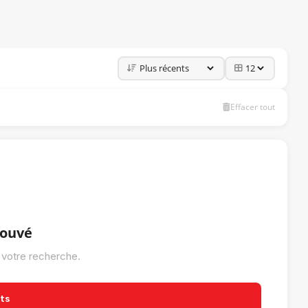
Effacer tout
rouvé
 votre recherche.
its