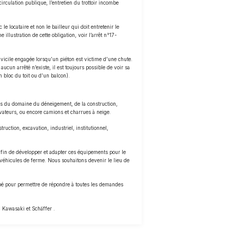
irculation publique, l’entretien du trottoir incombe
le locataire et non le bailleur qui doit entretenir le
illustration de cette obligation, voir l’arrêt n°17-
é vicile engagée lorsqu’un piéton est victime d’une chute.
ucun arrêté n’existe, il est toujours possible de voir sa
 bloc du toit ou d’un balcon).
es du domaine du déneigement, de la construction,
évateurs, ou encore camions et charrues à neige.
ruction, excavation, industriel, institutionnel,
t afin de développer et adapter ces équipements pour le
 véhicules de ferme. Nous souhaitons devenir le lieu de
ipé pour permettre de répondre à toutes les demandes
, Kawasaki et Schäffer .