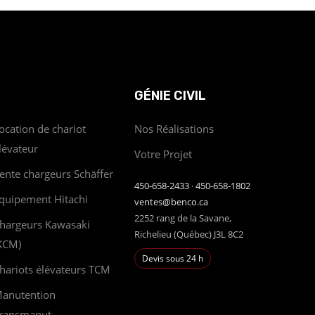
GÉNIE CIVIL
ocation de chariot
Nos Réalisations
lévateur
Votre Projet
ente chargeurs Schäffer
450-658-2433
·
450-658-1802
quipement Hitachi
ventes@benco.ca
2252 rang de la Savane,
hargeurs Kawasaki
Richelieu (Québec) J3L 8C2
KCM)
Devis sous 24 h
hariots élévateurs TCM
anutention
ransmanut