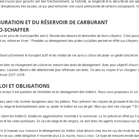
est crucial pour garantir son bon fonctionnement, sa fiabilité, sa longévité et la sécurité de son o
es températures très basses, ce qui peut entraîner une usure prématurée de certains composants. Vo
BURATION ET DU RÉSERVOIR DE CARBURANT
O-SCHAFFER
lus en plus de municipalités sont à l’écoute des besoins et demandes de leurs citoyens. C’est pourq
 et ce, même en hiver ! Procéder au déneigement des pistes cyclables permet en effet aux citoyens 
ônant activement le transport actif et les modes de vie sains a choisi de poser un geste concret en
re bien ce changement de culture en menant des tests de déneigement. Avec pour objectif d’ouvrir la
ur, Location Benoit a été sélectionnée pour effectuer ces tests. Ce sera au moyen d’un chargeur s
l’hiver 2017-2018.
LOI ET OBLIGATIONS
lorsqu’il est question de l’entretien et du déneigement des trottoirs. Nous vous proposons ici un ar
tenu peut vite s’avérer dangereux pour les piétons. Pour prévenir les risques de glissade et de chu
la neige et éventuellement saler ou sabler le trottoir en cas de gel. Mais qui doit s’en charger ? Et
 (dont les trottoirs) situées en agglomération incombe à la commune. La loi prévoit en effet qu’il ap
s et les voies publiques. En cas de neige et de verglas, ce sont donc les agents municipaux qui d
in d’imposer aux riverains le déneigement du trottoir situé devant chez eux en cas de chute de ne
ns ce cas, cette obligation n’incombe plus à la mairie, mais à vous. Ce type de mesures existe da