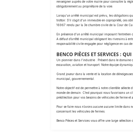
renseigner auprès de votre mairie pour connaitre la régl
obligatoirement au propriétaire de la voie.
Lorsqu’un arrêté municipal est prévu, les obligations qu’il
trottoir. S’il s’agit d’un immeuble en copropriété, ces ob
16967 rendu par la 3e chambre civile de la Cour de Cass
En présence d’un arrêté municipal imposant l’entretien du
A défaut d’arrêté municipal obligeant les riverains à ent
responsabilité civile engagée pour négligence en cas de 
BENCO PIÈCES ET SERVICES : QU
Un pionnier dans l’industrie . Présent dans le domaine 
excavation, aviation et transport. Notre équipe dynamiqu
Grand joueur dans la vente et la location de déneigeuses 
municipal, gouvernemental.
Notre objectif est de permettre à notre clientèle sélect
monde de demain. C’est pourquoi nous favorisons un clim
prédilection pour vos besoins de véhicules de ferme et a
Pour se faire nous n’avons aucune aucune limite dans no
concernant les véhicules de fermes.
Benco Pièces et Services vous offre une large sélection