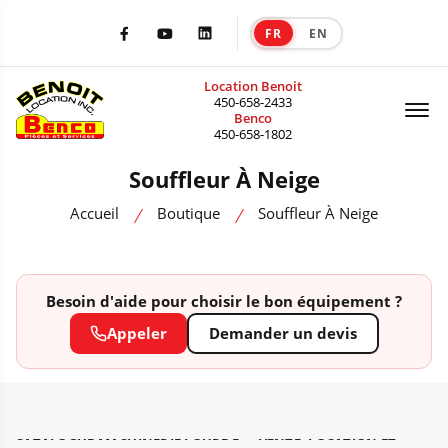
FR
EN
|
Facebook
Youtube
LinkedIn
Location Benoit
Of
450-658-2433
Benco
450-658-1802
Souffleur À Neige
Accueil
Boutique
Souffleur À Neige
Besoin d'aide pour choisir le bon équipement ?
Appeler
Demander un devis
CATALOGUE MACHINERIE LOURDE — VENTE, LOCATION ET