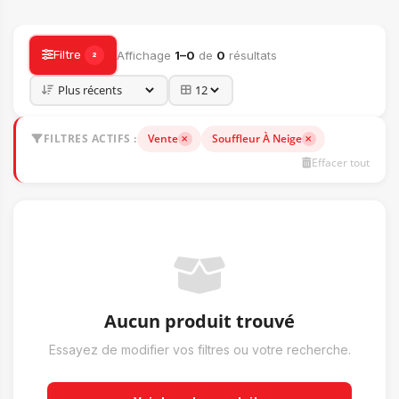
ACCESSOIRES
Filtre
Affichage
1–0
de
0
résultats
2
FILTRES ACTIFS :
Vente
Souffleur À Neige
Effacer tout
Aucun produit trouvé
Essayez de modifier vos filtres ou votre recherche.