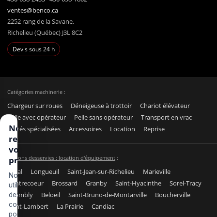
ventes@benco.ca
2252 rang de la Savane,
Richelieu (Québec) J3L 8C2
Devis sous 24 h
Catégories machinerie :
Chargeur sur roues
Déneigeuse à trottoir
Chariot élévateur
Pelle avec opérateur
Pelle sans opérateur
Transport en vrac
Nous
Unités spécialisées
Accessoires
Location
Reprise
respectons
votre vie
Régions desservies : location d'équipement
:
privée
Laval
Longueuil
Saint-Jean-sur-Richelieu
Marieville
Nous
Contrecoeur
Brossard
Granby
Saint-Hyacinthe
Sorel-Tracy
utilisons
Chambly
Beloeil
Saint-Bruno-de-Montarville
Boucherville
des
cookies
Saint-Lambert
La Prairie
Candiac
pour