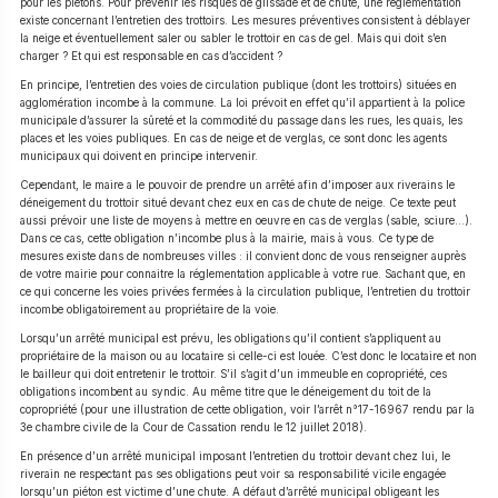
pour les piétons. Pour prévenir les risques de glissade et de chute, une réglementation
existe concernant l’entretien des trottoirs. Les mesures préventives consistent à déblayer
la neige et éventuellement saler ou sabler le trottoir en cas de gel. Mais qui doit s’en
charger ? Et qui est responsable en cas d’accident ?
En principe, l’entretien des voies de circulation publique (dont les trottoirs) situées en
agglomération incombe à la commune. La loi prévoit en effet qu’il appartient à la police
municipale d’assurer la sûreté et la commodité du passage dans les rues, les quais, les
places et les voies publiques. En cas de neige et de verglas, ce sont donc les agents
municipaux qui doivent en principe intervenir.
Cependant, le maire a le pouvoir de prendre un arrêté afin d’imposer aux riverains le
déneigement du trottoir situé devant chez eux en cas de chute de neige. Ce texte peut
aussi prévoir une liste de moyens à mettre en oeuvre en cas de verglas (sable, sciure…).
Dans ce cas, cette obligation n’incombe plus à la mairie, mais à vous. Ce type de
mesures existe dans de nombreuses villes : il convient donc de vous renseigner auprès
de votre mairie pour connaitre la réglementation applicable à votre rue. Sachant que, en
ce qui concerne les voies privées fermées à la circulation publique, l’entretien du trottoir
incombe obligatoirement au propriétaire de la voie.
Lorsqu’un arrêté municipal est prévu, les obligations qu’il contient s’appliquent au
propriétaire de la maison ou au locataire si celle-ci est louée. C’est donc le locataire et non
le bailleur qui doit entretenir le trottoir. S’il s’agit d’un immeuble en copropriété, ces
obligations incombent au syndic. Au même titre que le déneigement du toit de la
copropriété (pour une illustration de cette obligation, voir l’arrêt n°17-16967 rendu par la
3e chambre civile de la Cour de Cassation rendu le 12 juillet 2018).
En présence d’un arrêté municipal imposant l’entretien du trottoir devant chez lui, le
riverain ne respectant pas ses obligations peut voir sa responsabilité vicile engagée
lorsqu’un piéton est victime d’une chute. A défaut d’arrêté municipal obligeant les