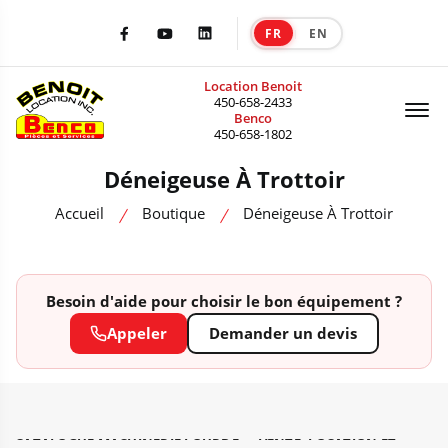
FR
EN
|
Facebook
Youtube
LinkedIn
Location Benoit
Of
450-658-2433
Benco
450-658-1802
Déneigeuse À Trottoir
Accueil
Boutique
Déneigeuse À Trottoir
Besoin d'aide pour choisir le bon équipement ?
Appeler
Demander un devis
CATALOGUE MACHINERIE LOURDE — VENTE, LOCATION ET