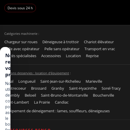
Devis sous 24 h
Catégories machinerie :
Chargeur sur roues
Déneigeuse à trottoir
Chariot élévateur
Pelle avec opérateur
Pelle sans opérateur
Transport en vrac
Nous
Unités spécialisées
Accessoires
Location
Reprise
respectons
votre vie
Régions desservies : location d'équipement
:
privée
Laval
Longueuil
Saint-Jean-sur-Richelieu
Marieville
Nous
Contrecoeur
Brossard
Granby
Saint-Hyacinthe
Sorel-Tracy
utilisons
Chambly
Beloeil
Saint-Bruno-de-Montarville
Boucherville
des
cookies
Saint-Lambert
La Prairie
Candiac
pour
Équipement de déneigement : lames, souffleurs, déneigeuses
assurer
le
bon
fonctionnement