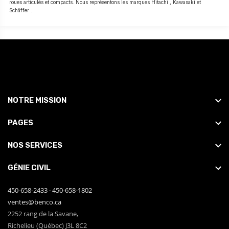
roues articulés et compacts. Nous représentons les marques Hitachi , Kawasaki et
Schäffer .
NOTRE MISSION
PAGES
NOS SERVICES
GÉNIE CIVIL
450-658-2433
·
450-658-1802
ventes@benco.ca
2252 rang de la Savane,
Richelieu (Québec) J3L 8C2