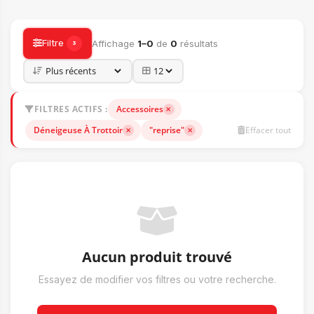
ACCESSOIRES
Filtre
Affichage
1–0
de
0
résultats
3
FILTRES ACTIFS :
Accessoires
Déneigeuse À Trottoir
"reprise"
Effacer tout
Aucun produit trouvé
Essayez de modifier vos filtres ou votre recherche.