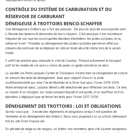
l’équipement durant la saison.
CONTRÔLE DU SYSTÈME DE CARBURATION ET DU
RÉSERVOIR DE CARBURANT
DÉNEIGEUSE À TROTTOIRS BENCO-SCHAFFER
Une déneigeuse à trottoirs qui a fait ses preuves . De plus en plus de municipalités sont
à l’écoute des besoins et demandes de leurs citoyens. C’est pourquoi il est maintenant
fréquent de voir que les municipalités décident d’entretenir les pistes cyclabes, et ce,
même en hiver ! Procéder au déneigement des pistes cyclables permet en effet aux
citoyens de continuer de se déplacer en vélo en toute sécurité même lors de la saison
froide.
Il suffit de prendre pour exemple la ville de Candiac. Prônant activement le transport
actif et les modes de vie sains a choisi de poser un geste concret en ce sens.
La société Les Ponts Jacques Cartier et Champlain illustre bien ce changement de culture
en menant des tests de déneigement. Avec pour objectif d’ouvrir la piste
multifonctionnelle qui relie l’ile de Montréal et la Rive-Sud pour l’hiver 2018-2019.
Notre entreprise sœur, Location Benoit a été sélectionnée pour effectuer ces tests. Ce sera
au moyen d’un chargeur sur roues compact équipé d’une gratte, d’un souffleur et d’un
épandeur à déglaçant que se feront les tests pour l’hiver 2017-2018.
DÉNEIGEMENT DES TROTTOIRS : LOI ET OBLIGATIONS
Saviez-vous que… il existe des réglements et obligations lorsqu’il est question de
l’entretien et du déneigement des trottoirs. Nous vous proposons ici un article intéressant
tiré du site Droit-finance.net .
En période de neige ou de verglas, un trottoir non-entretenu peut vite s’avérer dangereux