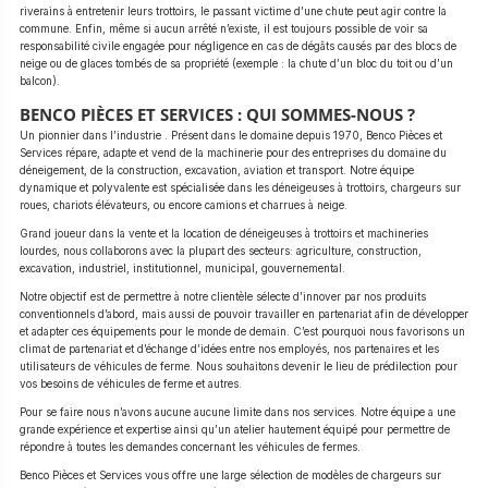
riverains à entretenir leurs trottoirs, le passant victime d’une chute peut agir contre la
commune. Enfin, même si aucun arrêté n’existe, il est toujours possible de voir sa
responsabilité civile engagée pour négligence en cas de dégâts causés par des blocs de
neige ou de glaces tombés de sa propriété (exemple : la chute d’un bloc du toit ou d’un
balcon).
BENCO PIÈCES ET SERVICES : QUI SOMMES-NOUS ?
Un pionnier dans l’industrie . Présent dans le domaine depuis 1970, Benco Pièces et
Services répare, adapte et vend de la machinerie pour des entreprises du domaine du
déneigement, de la construction, excavation, aviation et transport. Notre équipe
dynamique et polyvalente est spécialisée dans les déneigeuses à trottoirs, chargeurs sur
roues, chariots élévateurs, ou encore camions et charrues à neige.
Grand joueur dans la vente et la location de déneigeuses à trottoirs et machineries
lourdes, nous collaborons avec la plupart des secteurs: agriculture, construction,
excavation, industriel, institutionnel, municipal, gouvernemental.
Notre objectif est de permettre à notre clientèle sélecte d’innover par nos produits
conventionnels d’abord, mais aussi de pouvoir travailler en partenariat afin de développer
et adapter ces équipements pour le monde de demain. C’est pourquoi nous favorisons un
climat de partenariat et d’échange d’idées entre nos employés, nos partenaires et les
utilisateurs de véhicules de ferme. Nous souhaitons devenir le lieu de prédilection pour
vos besoins de véhicules de ferme et autres.
Pour se faire nous n’avons aucune aucune limite dans nos services. Notre équipe a une
grande expérience et expertise ainsi qu’un atelier hautement équipé pour permettre de
répondre à toutes les demandes concernant les véhicules de fermes.
Benco Pièces et Services vous offre une large sélection de modèles de chargeurs sur