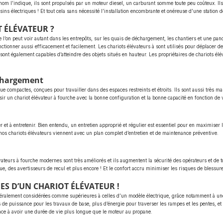
nom l’indique, ils sont propulsés par un moteur diesel, un carburant somme toute peu coûteux. Il
ns électriques ! Et tout cela sans nécessité l’installation encombrante et onéreuse d’une station d
 ÉLÉVATEUR ?
 l’on peut voir autant dans les entrepôts, sur les quais de déchargement, les chantiers et une panop
nctionner aussi efficacement et facilement. Les chariots élévateurs à sont utilisés pour déplacer 
sont également capables d’atteindre des objets situés en hauteur. Les propriétaires de chariots él
 chargement
ue compactes, conçues pour travailler dans des espaces restreints et étroits. Ils sont aussi très 
sir un chariot élévateur à fourche avec la bonne configuration et la bonne capacité en fonction de 
er et à entretenir. Bien entendu, un entretien approprié et régulier est essentiel pour en maximiser l
os chariots élévateurs viennent avec un plan complet d’entretien et de maintenance préventive.
teurs à fourche modernes sont très améliorés et ils augmentent la sécurité des opérateurs et de tou
ue, des avertisseurs de recul et plus encore ! Et le confort accru minimiser les risques de blessur
ES D’UN CHARIOT ÉLÉVATEUR !
éralement considérées comme supérieures à celles d’un modèle électrique, grâce notamment à une 
 de puissance pour les travaux de base, plus d’énergie pour traverser les rampes et les pentes, e
nce à avoir une durée de vie plus longue que le moteur au propane.