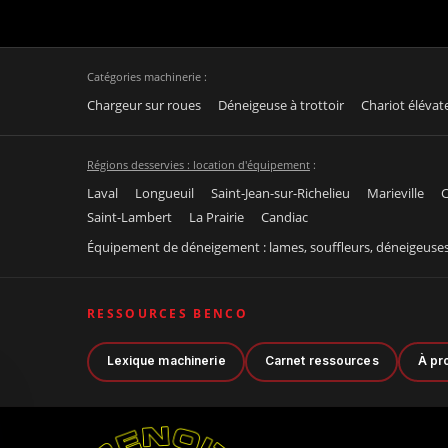
Catégories machinerie :
Chargeur sur roues
Déneigeuse à trottoir
Chariot élévat
Régions desservies : location d'équipement
:
Laval
Longueuil
Saint-Jean-sur-Richelieu
Marieville
C
Saint-Lambert
La Prairie
Candiac
Équipement de déneigement : lames, souffleurs, déneigeuse
RESSOURCES BENCO
Lexique machinerie
Carnet ressources
À pr