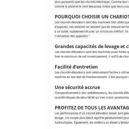
plus puissants que les chariots électrique. Comme leur 
comme la pluie et le vent beaucoup mieux que leurs cousi
POURQUOI CHOISIR UN CHARIOT
Les chariots élévateurs sont des machines très utiles que
d’appareil, ces endroits ne seraient pas en mesure de fo
à un autre, rapidement et avec un minimum d’effort. Ils 
l’utilisation des appareils !
Grandes capacités de levage et
Les chariots élévateurs sont des machines aussi fortes q
tirer le maximum de cet investissement, il suffit de choi
Facilité d’entretien
Les chariots élévateurs sont relativement faciles à utilis
machine en bon état de fonctionnement. C’est pourquoi n
Une sécurité accrue
Comparativement à leur prédécesseurs, les chariots éléva
caractéristiques de sécurité tel qu’une vision panoramiq
PROFITEZ DE TOUS LES AVANTAG
Les performances d’un chariot élévateur diesel sont gén
levage. Un couple plus élevé signifie généralement plus
hydrauliques. Également, les moteurs au diesel a tenda