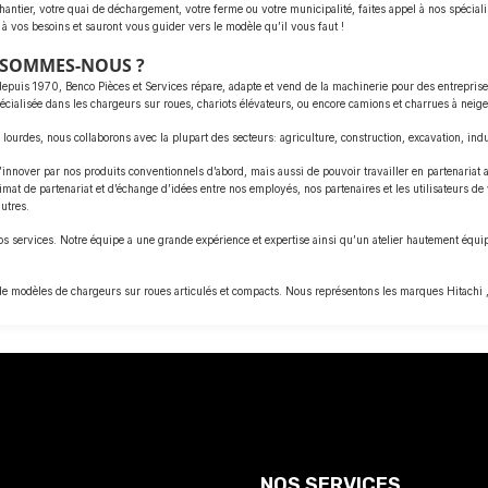
hantier, votre quai de déchargement, votre ferme ou votre municipalité, faites appel à nos spécial
 à vos besoins et sauront vous guider vers le modèle qu’il vous faut !
I SOMMES-NOUS ?
depuis 1970, Benco Pièces et Services répare, adapte et vend de la machinerie pour des entreprises
cialisée dans les chargeurs sur roues, chariots élévateurs, ou encore camions et charrues à neige
lourdes, nous collaborons avec la plupart des secteurs: agriculture, construction, excavation, indu
e d’innover par nos produits conventionnels d’abord, mais aussi de pouvoir travailler en partenaria
at de partenariat et d’échange d’idées entre nos employés, nos partenaires et les utilisateurs de
utres.
s services. Notre équipe a une grande expérience et expertise ainsi qu’un atelier hautement équ
 de modèles de chargeurs sur roues articulés et compacts. Nous représentons les marques Hitachi 
NOS SERVICES