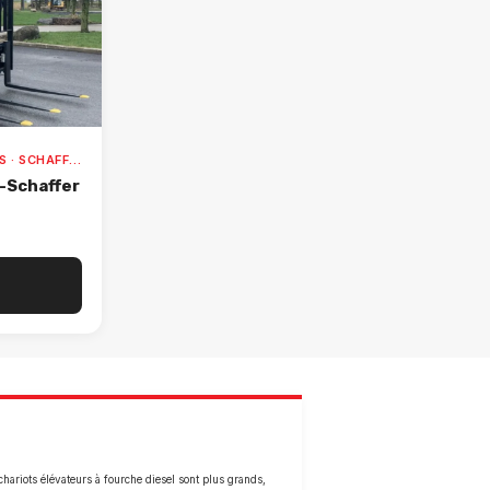
CHARIOT ÉLÉVATEUR ET 3 ROUES · SCHAFFER · 6680 CONFORT+
-Schaffer
 chariots élévateurs à fourche diesel sont plus grands,