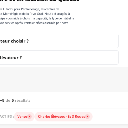
es Hitachi pour l'entreposage, les centres de
e la Montérégie et de la Rive-Sud. Neufs et usagés, à
ipe vous aide à choisir la capacité, le type de mât et la
vec service après-vente et pièces assurés par notre
teur choisir ?
lévateur ?
ACHINERIE LOURDE — VENTE, LOCATION ET ACCESSOIRES
1–5
de
5
résultats
ACTIFS :
Vente
Chariot Élévateur Et 3 Roues