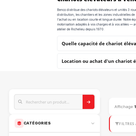
Benco distribue des chariots élévateurs et unités 3 rou
distribution, les chantiers et les zones industrielles d
l'achat ou en location courte et longue durée. Notre équ
motorisation adaptés à vos charges et à vos allées — a
atelier de Richelieu depuis 1970.
Quelle capacité de chariot éléva
Location ou achat d'un chariot é
CATALOGUE M
Affichage
CATÉGORIES
FILTRES 