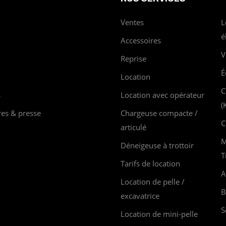
Ventes
L
é
Accessoires
V
Reprise
É
Location
C
s
Location avec opérateur
(
res & presse
Chargeuse compacte /
C
articulé
M
Déneigeuse à trottoir
T
Tarifs de location
A
Location de pelle /
B
excavatrice
S
Location de mini-pelle