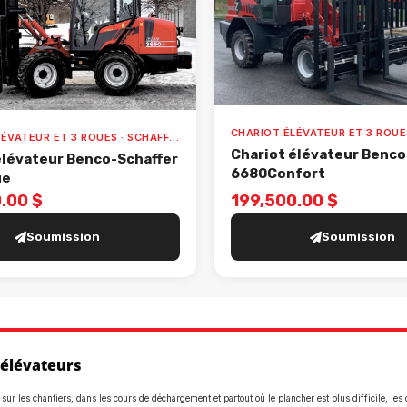
CHARIOT ÉLÉVATEUR ET 3 ROUES · SCHAFFER · 3650 VALUE
Chariot élévateur Benco
élévateur Benco-Schaffer
6680Confort
ue
.00 $
199,500.00 $
Soumission
Soumission
 élévateurs
r sur les chantiers, dans les cours de déchargement et partout où le plancher est plus difficile, les