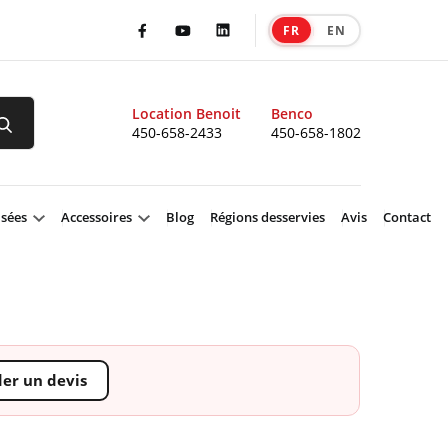
FR
EN
|
Facebook
Youtube
LinkedIn
Location Benoit
Benco
450-658-2433
450-658-1802
isées
Accessoires
Blog
Régions desservies
Avis
Contact
r un devis