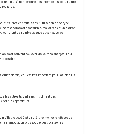
s peuvent aisément endurer les intempéries de la nature
e recharge.
lie d’autres endroits. Sans l’utilisation de ce type
des marchandises et des fournitures lourdes d’un endroit
évateur tirent de nombreux autres avantages de
maniables et peuvent soulever de lourdes charges. Pour
vos besoins.
a durée de vie, et il est très important pour maintenir la
s les autres travailleurs. Ils offrent des
es pour les opérateurs.
meilleure accélération et à une meilleure vitesse de
t une manipulation plus souple des accessoires