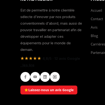
Est de permettre à notre clientèle
Accueil
sélecte d'innover par nos produits
Contact
conventionnels d'abord, mais aussi de
Avis
pouvoir travailler en partenariat afin de
Blog
développer et adapter ces
équipements pour le monde de
Carrière
demain.
Partenai
★★★★★
4,8/5 · 12 avis Google
, les lire
Facebook
Youtube
LinkedIn
Instagram
Laissez-nous un avis Google