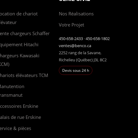
ocation de chariot
Nos Réalisations
lévateur
Votre Projet
ente chargeurs Schäffer
450-658-2433
·
450-658-1802
quipement Hitachi
ventes@benco.ca
2252 rang de la Savane,
hargeurs Kawasaki
Richelieu (Québec) J3L 8C2
KCM)
Devis sous 24 h
hariots élévateurs TCM
anutention
ransmanut
ccessoires Erskine
alais de rue Erskine
ervice & pièces