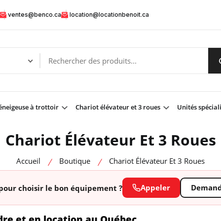
ventes@benco.ca
location@locationbenoit.ca
neigeuse à trottoir
Chariot élévateur et 3 roues
Unités spécial
Chariot Élévateur Et 3 Roues
Accueil
Boutique
Chariot Élévateur Et 3 Roues
Appeler
Demande
pour choisir le bon équipement ?
dre et en location au Québec