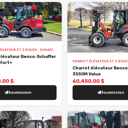
CHARIOT ÉLÉVATEUR ET 3 ROUES · SCHAFFER · 4670 CONFORT+
élévateur Benco-Schaffer
fort+
Chariot élévateur Benco
3550M Value
.00 $
60,450.00 $
Soumission
Soumission