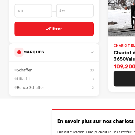
$
$
—
Filtrer
MARQUES
Chariot 
3650Val
109,200
Schaffer
33
Hitachi
3
Benco-Schaffer
2
En savoir plus sur nos chariots
Puissant et rentable. Principalement utilisés à l’extérieu