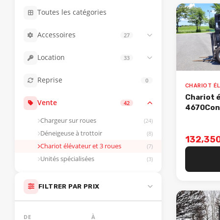
Toutes les catégories
Accessoires
27
Balais
(13)
Location
33
Saleuse
(4)
Pelle sans opérateur
(9)
Godet / Fourches
(3)
Reprise
0
Pelle avec opérateur
(9)
Lame à neige
(2)
Chariot 
Loader avec opérateur
(5)
Vente
42
Tarière
(1)
4670Con
Camions
(4)
Souffleur à feuille
(1)
Chargeur sur roues
(24)
Loader sans opérateur
(4)
Land plane
(1)
Déneigeuse à trottoir
(8)
132,350
Accessoires loader
(1)
Souffleur à neige
(1)
Chariot élévateur et 3 roues
(7)
Accessoires pelle
(1)
Planeur
(1)
Unités spécialisées
(3)
FILTRER PAR PRIX
DE
À