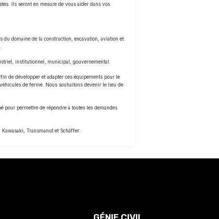
istes. Ils seront en mesure de vous aider dans vos
 du domaine de la construction, excavation, aviation et
.
striel, institutionnel, municipal, gouvernemental.
t afin de développer et adapter ces équipements pour le
 véhicules de ferme. Nous souhaitons devenir le lieu de
ipé pour permettre de répondre à toutes les demandes
, Kawasaki, Transmanut et Schäffer .
GÉNIE CIVIL