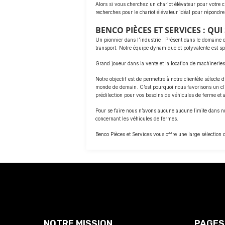
Alors si vous cherchez un chariot élévateur pour votre c
recherches pour le chariot élévateur idéal pour répondre
BENCO PIÈCES ET SERVICES : QU
Un pionnier dans l’industrie . Présent dans le domaine 
transport. Notre équipe dynamique et polyvalente est spé
Grand joueur dans la vente et la location de machineries 
Notre objectif est de permettre à notre clientèle sélect
monde de demain. C’est pourquoi nous favorisons un clim
prédilection pour vos besoins de véhicules de ferme et a
Pour se faire nous n’avons aucune aucune limite dans no
concernant les véhicules de fermes.
Benco Pièces et Services vous offre une large sélection
NOTRE MISSION
PAGES