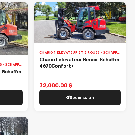
CHARIOT ÉLÉVATEUR ET 3 ROUES · SCHAFFER · 4670 CONFORT+
Chariot élévateur Benco-Schaffer
CHARIOT ÉLÉVATEUR ET 3 ROUES · SCHAFFER · 3650 VALUE
4670Confort+
-Schaffer
72,000.00 $
Soumission