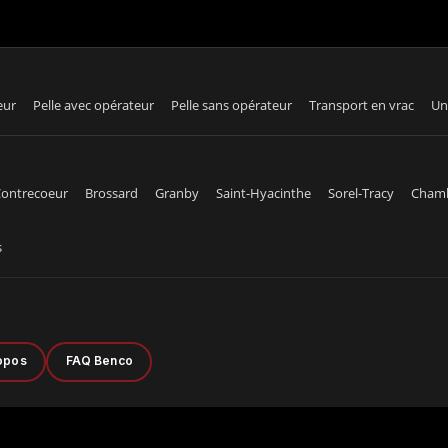
eur
Pelle avec opérateur
Pelle sans opérateur
Transport en vrac
Un
ontrecoeur
Brossard
Granby
Saint-Hyacinthe
Sorel-Tracy
Cham
s
opos
FAQ Benco